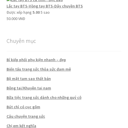
Lắc tay BTS-Vòng tay BTS-Dây chuyền BTS
Được xếp hạng
5.00
5 sao
50.000
VNĐ
Chuyên mục
Bí kiếp phối phụ kiện nhanh – đẹp
Biến tấu trang sức thỏa sức đam mê
Bộ mặt tam sao thất bản
Bông tai/Khuyên tai nam
Bữa tiệc trang sức dành cho những quý cô
Bút chì có cục gôm
Câu chuyện trang sức
Chị em kết nghĩa