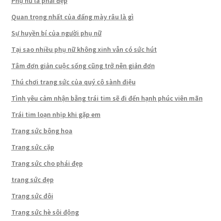
Phụ nữ là phải đẹp
Quan trọng nhất của đấng mày râu là gì
Sự huyền bí của người phụ nữ
Tại sao nhiều phụ nữ không xinh vẫn có sức hút
Tâm đơn giản cuộc sống cũng trở nên giản đơn
Thú chơi trang sức của quý cô sành điệu
Tình yêu cảm nhận bằng trái tim sẽ đi đến hạnh phúc viên mãn
Trái tim loạn nhịp khi gặp em
Trang sức bông hoa
Trang sức cặp
Trang sức cho phái đẹp
trang sức đẹp
Trang sức đôi
Trang sức hè sôi động