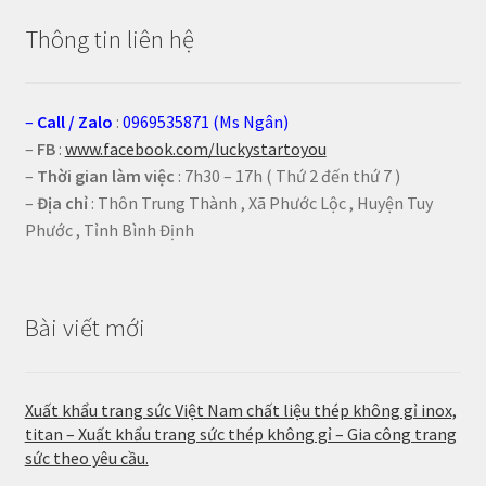
Thông tin liên hệ
–
Call
/
Zalo
:
0969535871 (Ms Ngân)
–
FB
:
www.facebook.com/luckystartoyou
–
Thời gian làm việc
: 7h30 – 17h ( Thứ 2 đến thứ 7 )
–
Địa chỉ
: Thôn Trung Thành , Xã Phước Lộc , Huyện Tuy
Phước , Tỉnh Bình Định
Bài viết mới
Xuất khẩu trang sức Việt Nam chất liệu thép không gỉ inox,
titan – Xuất khẩu trang sức thép không gỉ – Gia công trang
sức theo yêu cầu.