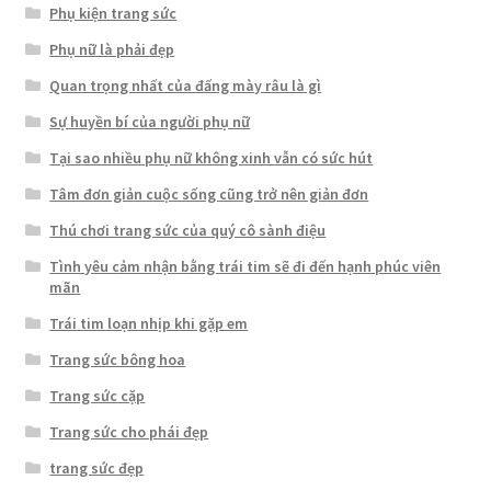
Phụ kiện trang sức
Phụ nữ là phải đẹp
Quan trọng nhất của đấng mày râu là gì
Sự huyền bí của người phụ nữ
Tại sao nhiều phụ nữ không xinh vẫn có sức hút
Tâm đơn giản cuộc sống cũng trở nên giản đơn
Thú chơi trang sức của quý cô sành điệu
Tình yêu cảm nhận bằng trái tim sẽ đi đến hạnh phúc viên
mãn
Trái tim loạn nhịp khi gặp em
Trang sức bông hoa
Trang sức cặp
Trang sức cho phái đẹp
trang sức đẹp