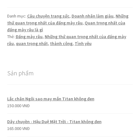
quan
trọng
Danh mục:
Câu chuyện trang sức
,
Doanh nhân làm giàu
,
Những
nhất
thứ quan trọng nhất của đấng mày râu
,
Quan trọng nhất của
của
đấng mày râu là gì
đấng
Thẻ:
Đấng mày râu
,
Những thứ quan trọng nhất của đấng mày
mày
râu
,
quan trọng nhất
,
thành công
,
Tình yêu
râu
Sản phẩm
Lắc chân Ngôi sao may mắn Titan không đen
150.000
VNĐ
Dây chuyền - Hậu Duệ Mặt Trời - Titan không đen
165.000
VNĐ