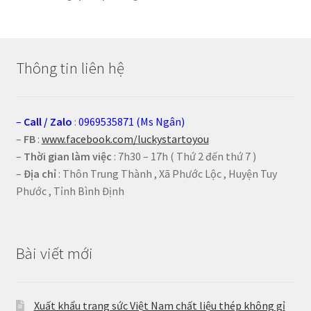
Thông tin liên hệ
–
Call
/
Zalo
:
0969535871 (Ms Ngân)
–
FB
:
www.facebook.com/luckystartoyou
–
Thời gian làm việc
: 7h30 – 17h ( Thứ 2 đến thứ 7 )
–
Địa chỉ
: Thôn Trung Thành , Xã Phước Lộc , Huyện Tuy
Phước , Tỉnh Bình Định
Bài viết mới
Xuất khẩu trang sức Việt Nam chất liệu thép không gỉ