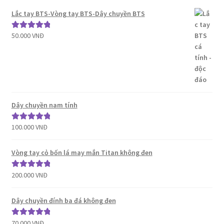
Lắc tay BTS-Vòng tay BTS-Dây chuyền BTS
50.000
VNĐ
Được xếp
hạng
5.00
5
sao
Dây chuyền nam tính
100.000
VNĐ
Được xếp
hạng
5.00
5
sao
Vòng tay cỏ bốn lá may mắn Titan không đen
200.000
VNĐ
Được xếp
hạng
5.00
5
sao
Dây chuyền đính ba đá không đen
70.000
VNĐ
Được xếp