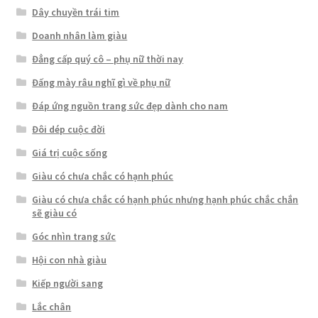
Dây chuyền trái tim
Doanh nhân làm giàu
Đẳng cấp quý cô – phụ nữ thời nay
Đấng mày râu nghĩ gì về phụ nữ
Đáp ứng nguồn trang sức đẹp dành cho nam
Đôi dép cuộc đời
Giá trị cuộc sống
Giàu có chưa chắc có hạnh phúc
Giàu có chưa chắc có hạnh phúc nhưng hạnh phúc chắc chắn
sẽ giàu có
Góc nhìn trang sức
Hội con nhà giàu
Kiếp người sang
Lắc chân