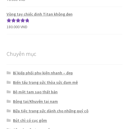
hạng
5.00
5
sao
Vòng tay chiếc đinh Titan không đen
180.000
VNĐ
Được xếp
hạng
5.00
5
sao
Chuyên mục
Bí kiếp phối phụ kiện nhanh – đẹp
Biến tấu trang sức thỏa sức đam mê
Bộ mặt tam sao thất bản
Bông tai/Khuyên tai nam
Bữa tiệc trang sức dành cho những quý cô
Bút chì có cục gôm