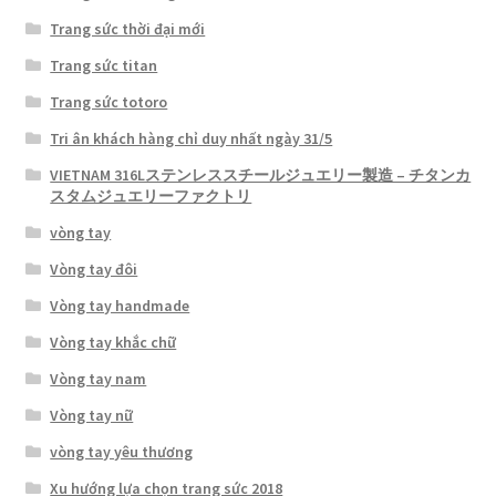
Trang sức thời đại mới
Trang sức titan
Trang sức totoro
Tri ân khách hàng chỉ duy nhất ngày 31/5
VIETNAM 316Lステンレススチールジュエリー製造 – チタンカ
スタムジュエリーファクトリ
vòng tay
Vòng tay đôi
Vòng tay handmade
Vòng tay khắc chữ
Vòng tay nam
Vòng tay nữ
vòng tay yêu thương
Xu hướng lựa chọn trang sức 2018