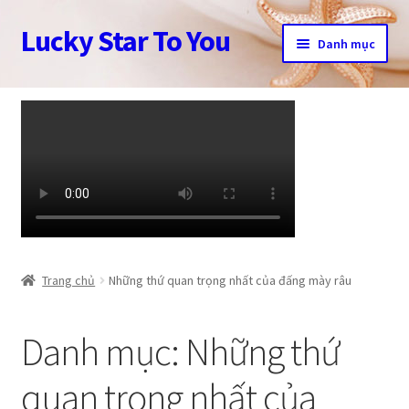
Lucky Star To You
Đi
Chuyển
Danh mục
đến
đến
Điều
nội
Trang chủ
hướng
dung
Câu chuyện trang sức
Cửa hàng
Giỏ hàng
Tài khoản
Trang chủ
Những thứ quan trọng nhất của đấng mày râu
Thanh toán
Danh mục:
Những thứ
quan trọng nhất của