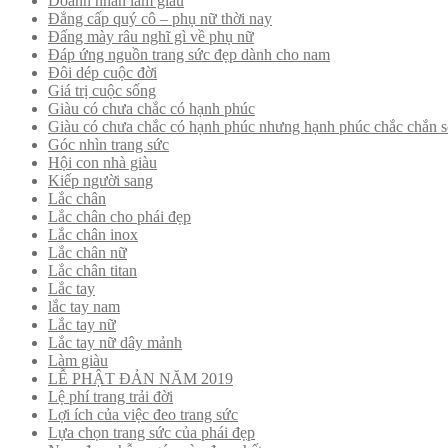
Doanh nhân làm giàu
Đẳng cấp quý cô – phụ nữ thời nay
Đấng mày râu nghĩ gì về phụ nữ
Đáp ứng nguồn trang sức đẹp dành cho nam
Đôi dép cuộc đời
Giá trị cuộc sống
Giàu có chưa chắc có hạnh phúc
Giàu có chưa chắc có hạnh phúc nhưng hạnh phúc chắc chắn s
Góc nhìn trang sức
Hội con nhà giàu
Kiếp người sang
Lắc chân
Lắc chân cho phái đẹp
Lắc chân inox
Lắc chân nữ
Lắc chân titan
Lắc tay
lắc tay nam
Lắc tay nữ
Lắc tay nữ dây mảnh
Làm giàu
LỄ PHẬT ĐẢN NĂM 2019
Lệ phí trang trải đời
Lợi ích của việc đeo trang sức
Lựa chọn trang sức của phái đẹp