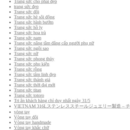
Trang sức cho phái đẹp
trang sức đẹp
Trang sức đôi
Trang sức hè sôi động
Trang sức hình bướm
Trang sức hồ ly
Trang sức hoa trà
Trang sức nam
Trang sức nâng tầm đẳng cấp người phụ nữ
Trang sức ngôi sao
Trang sức nữ
Trang sức phong thủy
Trang sức phụ kiện
Trang sức rồng
Trang sức tâm linh đẹp
Trang sức thánh giá
Trang sức thời đại mới
Trang sức titan
Trang sức totoro
Tri ân khách hàng chỉ duy nhất ngày 31/5
VIETNAM 316Lステンレススチールジュエリー製造 
vòng tay
Vòng tay đôi
Vòng tay handmade
Vòng tay khắc chữ