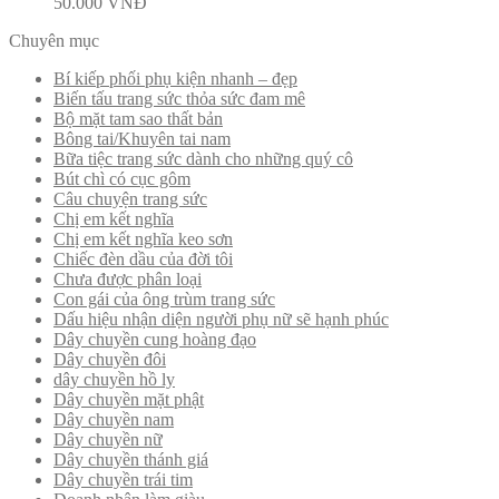
50.000
VNĐ
Chuyên mục
Bí kiếp phối phụ kiện nhanh – đẹp
Biến tấu trang sức thỏa sức đam mê
Bộ mặt tam sao thất bản
Bông tai/Khuyên tai nam
Bữa tiệc trang sức dành cho những quý cô
Bút chì có cục gôm
Câu chuyện trang sức
Chị em kết nghĩa
Chị em kết nghĩa keo sơn
Chiếc đèn dầu của đời tôi
Chưa được phân loại
Con gái của ông trùm trang sức
Dấu hiệu nhận diện người phụ nữ sẽ hạnh phúc
Dây chuyền cung hoàng đạo
Dây chuyền đôi
dây chuyền hồ ly
Dây chuyền mặt phật
Dây chuyền nam
Dây chuyền nữ
Dây chuyền thánh giá
Dây chuyền trái tim