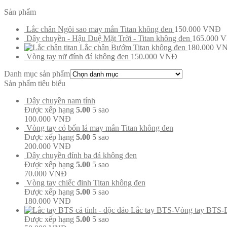
Sản phẩm
Lắc chân Ngôi sao may mắn Titan không đen
150.000
VNĐ
Dây chuyền - Hậu Duệ Mặt Trời - Titan không đen
165.000
V
Lắc chân Bướm Titan không đen
180.000
V
Vòng tay nữ đính đá không đen
150.000
VNĐ
Danh mục sản phẩm
Sản phẩm tiêu biểu
Dây chuyền nam tính
Được xếp hạng
5.00
5 sao
100.000
VNĐ
Vòng tay cỏ bốn lá may mắn Titan không đen
Được xếp hạng
5.00
5 sao
200.000
VNĐ
Dây chuyền đính ba đá không đen
Được xếp hạng
5.00
5 sao
70.000
VNĐ
Vòng tay chiếc đinh Titan không đen
Được xếp hạng
5.00
5 sao
180.000
VNĐ
Lắc tay BTS-Vòng tay BTS-
Được xếp hạng
5.00
5 sao