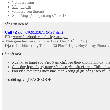
Vòng tay nam
Vòng tay nữ
vòng tay yêu thương
Xu hướng lựa chọn trang sức 2018
Thông tin liên hệ
–
Call
/
Zalo
:
0969535871 (Ms Ngân)
–
FB
:
www.facebook.com/luckystartoyou
–
Thời gian làm việc
: 7h30 – 17h ( Thứ 2 đến thứ 7 )
–
Địa chỉ
: Thôn Trung Thành , Xã Phước Lộc , Huyện Tuy Phước ,
Bài viết mới
Xuất khẩu trang sức Việt Nam chất liệu thép không gỉ inox, tit
Gia công bọc đá quý trang sức theo yêu cầu giá rẻ – Thiết kế v
Phụ kiện thời trang inox titan thép không gỉ gia công theo yê
Theo dõi ngay tại FACEBOOK