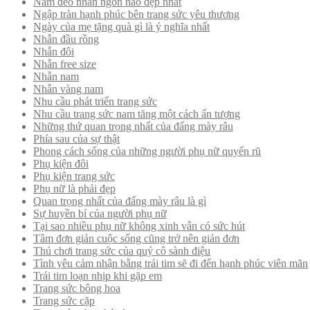
Nam đeo nhẫn ngón nào đẹp nhất
Ngập tràn hạnh phúc bên trang sức yêu thương
Ngày của mẹ tặng quà gì là ý nghĩa nhất
Nhẫn đầu rồng
Nhẫn đôi
Nhẫn free size
Nhẫn nam
Nhẫn vàng nam
Nhu cầu phát triển trang sức
Nhu cầu trang sức nam tăng một cách ấn tượng
Những thứ quan trọng nhất của đấng mày râu
Phía sau của sự thật
Phong cách sống của những người phụ nữ quyến rũ
Phụ kiện đôi
Phụ kiện trang sức
Phụ nữ là phải đẹp
Quan trọng nhất của đấng mày râu là gì
Sự huyền bí của người phụ nữ
Tại sao nhiều phụ nữ không xinh vẫn có sức hút
Tâm đơn giản cuộc sống cũng trở nên giản đơn
Thú chơi trang sức của quý cô sành điệu
Tình yêu cảm nhận bằng trái tim sẽ đi đến hạnh phúc viên mãn
Trái tim loạn nhịp khi gặp em
Trang sức bông hoa
Trang sức cặp