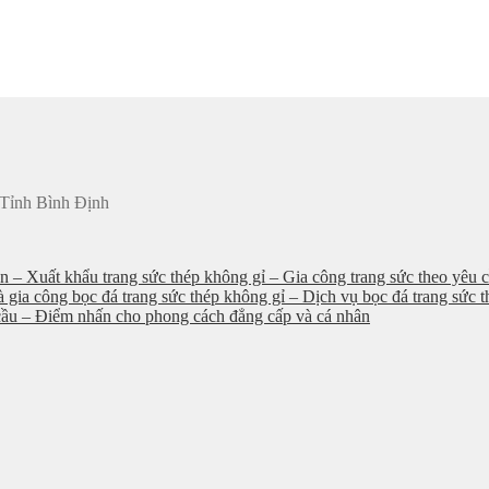
 Tỉnh Bình Định
an – Xuất khẩu trang sức thép không gỉ – Gia công trang sức theo yêu c
à gia công bọc đá trang sức thép không gỉ – Dịch vụ bọc đá trang sức 
u cầu – Điểm nhấn cho phong cách đẳng cấp và cá nhân