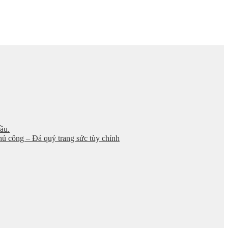
ầu.
thủ công – Đá quý trang sức tùy chỉnh