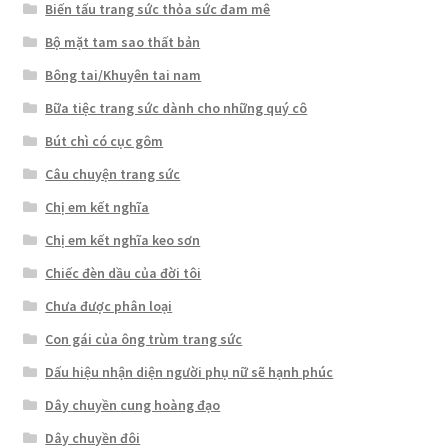
Biến tấu trang sức thỏa sức đam mê
Bộ mặt tam sao thất bản
Bông tai/Khuyên tai nam
Bữa tiệc trang sức dành cho những quý cô
Bút chì có cục gôm
Câu chuyện trang sức
Chị em kết nghĩa
Chị em kết nghĩa keo sơn
Chiếc đèn dầu của đời tôi
Chưa được phân loại
Con gái của ông trùm trang sức
Dấu hiệu nhận diện người phụ nữ sẽ hạnh phúc
Dây chuyền cung hoàng đạo
Dây chuyền đôi