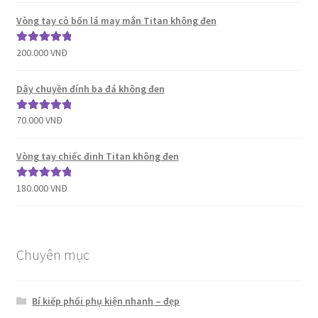
sao
Vòng tay cỏ bốn lá may mắn Titan không đen
200.000
VNĐ
Được xếp
hạng
5.00
5
sao
Dây chuyền đính ba đá không đen
70.000
VNĐ
Được xếp
hạng
5.00
5
sao
Vòng tay chiếc đinh Titan không đen
180.000
VNĐ
Được xếp
hạng
5.00
5
sao
Chuyên mục
Bí kiếp phối phụ kiện nhanh – đẹp