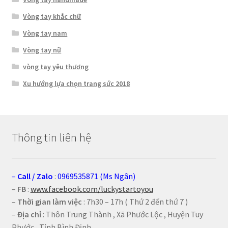
Vòng tay khắc chữ
Vòng tay nam
Vòng tay nữ
vòng tay yêu thương
Xu hướng lựa chọn trang sức 2018
Thông tin liên hệ
–
Call
/
Zalo
:
0969535871 (Ms Ngân)
–
FB
:
www.facebook.com/luckystartoyou
–
Thời gian làm việc
: 7h30 – 17h ( Thứ 2 đến thứ 7 )
–
Địa chỉ
: Thôn Trung Thành , Xã Phước Lộc , Huyện Tuy
Phước , Tỉnh Bình Định