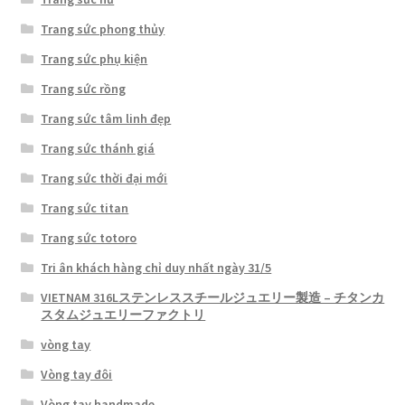
Trang sức phong thủy
Trang sức phụ kiện
Trang sức rồng
Trang sức tâm linh đẹp
Trang sức thánh giá
Trang sức thời đại mới
Trang sức titan
Trang sức totoro
Tri ân khách hàng chỉ duy nhất ngày 31/5
VIETNAM 316Lステンレススチールジュエリー製造 – チタンカ
スタムジュエリーファクトリ
vòng tay
Vòng tay đôi
Vòng tay handmade