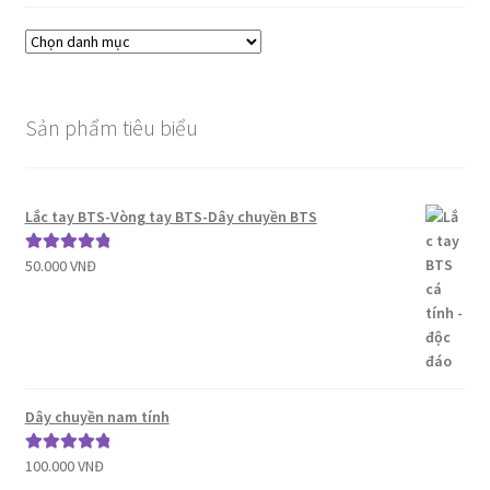
Sản phẩm tiêu biểu
Lắc tay BTS-Vòng tay BTS-Dây chuyền BTS
50.000
VNĐ
Được xếp
hạng
5.00
5
sao
Dây chuyền nam tính
100.000
VNĐ
Được xếp
hạng
5.00
5