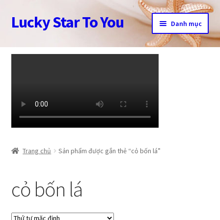
Lucky Star To You
Đi
Chuyển
Danh mục
đến
đến
Điều
nội
Trang chủ
hướng
dung
Câu chuyện trang sức
Cửa hàng
Giỏ hàng
Tài khoản
Trang chủ
Sản phẩm được gắn thẻ “cỏ bốn lá”
Thanh toán
cỏ bốn lá