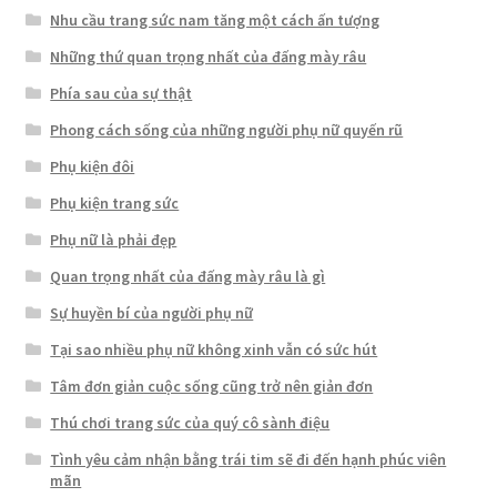
Nhu cầu trang sức nam tăng một cách ấn tượng
Những thứ quan trọng nhất của đấng mày râu
Phía sau của sự thật
Phong cách sống của những người phụ nữ quyến rũ
Phụ kiện đôi
Phụ kiện trang sức
Phụ nữ là phải đẹp
Quan trọng nhất của đấng mày râu là gì
Sự huyền bí của người phụ nữ
Tại sao nhiều phụ nữ không xinh vẫn có sức hút
Tâm đơn giản cuộc sống cũng trở nên giản đơn
Thú chơi trang sức của quý cô sành điệu
Tình yêu cảm nhận bằng trái tim sẽ đi đến hạnh phúc viên
mãn