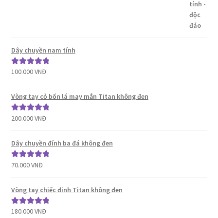
sao
Dây chuyền nam tính
100.000
VNĐ
Được xếp
hạng
5.00
5
sao
Vòng tay cỏ bốn lá may mắn Titan không đen
200.000
VNĐ
Được xếp
hạng
5.00
5
sao
Dây chuyền đính ba đá không đen
70.000
VNĐ
Được xếp
hạng
5.00
5
sao
Vòng tay chiếc đinh Titan không đen
180.000
VNĐ
Được xếp