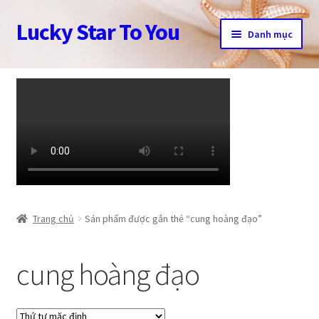
Lucky Star To You
Đi
Chuyển
Danh mục
đến
đến
Điều
nội
Trang chủ
hướng
dung
Câu chuyện trang sức
Cửa hàng
Giỏ hàng
Tài khoản
Trang chủ
Sản phẩm được gắn thẻ “cung hoàng đạo”
Thanh toán
cung hoàng đạo