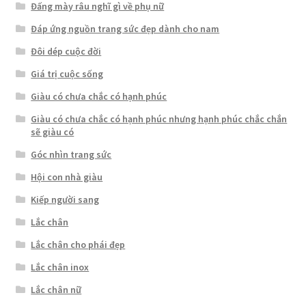
Đấng mày râu nghĩ gì về phụ nữ
Đáp ứng nguồn trang sức đẹp dành cho nam
Đôi dép cuộc đời
Giá trị cuộc sống
Giàu có chưa chắc có hạnh phúc
Giàu có chưa chắc có hạnh phúc nhưng hạnh phúc chắc chắn
sẽ giàu có
Góc nhìn trang sức
Hội con nhà giàu
Kiếp người sang
Lắc chân
Lắc chân cho phái đẹp
Lắc chân inox
Lắc chân nữ