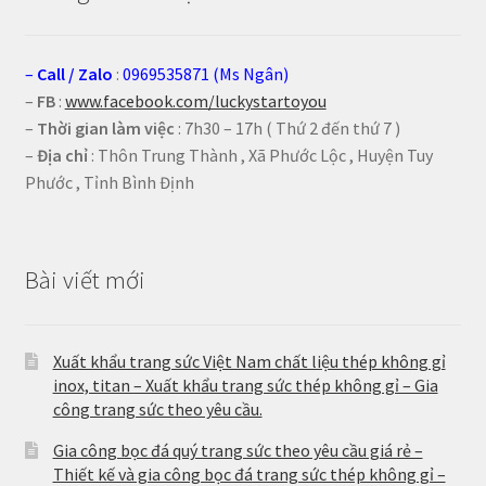
–
Call
/
Zalo
:
0969535871 (Ms Ngân)
–
FB
:
www.facebook.com/luckystartoyou
–
Thời gian làm việc
: 7h30 – 17h ( Thứ 2 đến thứ 7 )
–
Địa chỉ
: Thôn Trung Thành , Xã Phước Lộc , Huyện Tuy
Phước , Tỉnh Bình Định
Bài viết mới
Xuất khẩu trang sức Việt Nam chất liệu thép không gỉ
inox, titan – Xuất khẩu trang sức thép không gỉ – Gia
công trang sức theo yêu cầu.
Gia công bọc đá quý trang sức theo yêu cầu giá rẻ –
Thiết kế và gia công bọc đá trang sức thép không gỉ –