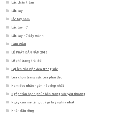
Lắc chân titan
Lắc tay
lắc tay nam
Lắc tay nữ
Lắc tay nữ dây mảnh
Làm giàu
LỄ PHẬT ĐẢN NĂM 2019
Lệ phí trang trải đời
Lợi ích của việc đeo trang sức
Lựa chọn trang sức của phái đẹp
Nam đeo nhẫn ngón nào đẹp nhất
Ngập tràn hạnh phúc bên trang sức yêu thương
Ngày của mẹ tặng quà gì là ý nghĩa nhất
Nhẫn đầu rồng