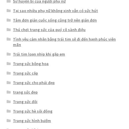
Sự huyền bí của người phụ nữ
Tại sao nhiều phụ nữ không xinh vẫn có sức hút
Tâm đơn giản cuộc sống cũng trở nên giản đơn
Thú chơi trang sức của quý cô sành điệu
Tình yêu cảm nhận bằng trái tim sẽ đi đến hạnh phúc viên
mãn
Trái tim loạn nhịp khi gặp em
Trang sức bông hoa
Trang sức cặp
Trang sức cho phái đẹp
trang sức đẹp
Trang sức đôi
Trang sức hè sôi động
Trang sức hình bướm