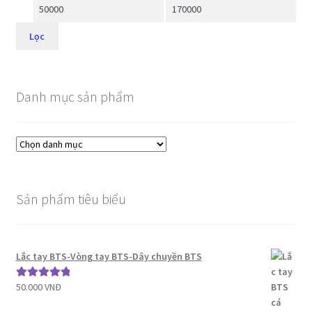
Lọc
Danh mục sản phẩm
Sản phẩm tiêu biểu
Lắc tay BTS-Vòng tay BTS-Dây chuyền BTS
50.000
VNĐ
Được xếp
hạng
5.00
5