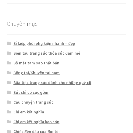
hạng
5.00
5
sao
Chuyên mục
Bí kiếp phối phụ kiện nhanh – đẹp
Biến tấu trang sức thỏa sức đam mê
Bộ mặt tam sao thất bản
Bông tai/Khuyên tai nam
Bữa tiệc trang sức dành cho những quý cô
Bút chì có cục gôm
Câu chuyện trang sức
Chị em kết nghĩa
Chị em kết nghĩa keo sơn
Chiếc đèn dầu của đời tôi