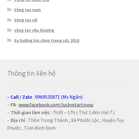
Vòng tay nam
Vòng tay nữ
vòng tay yêu thương
Xu hướng lựa chọn trang sức 2018
Thông tin liên hệ
–
Call
/
Zalo
:
0969535871 (Ms Ngân)
–
FB
:
www.facebook.com/luckystartoyou
–
Thời gian làm việc
: 7h30 – 17h ( Thứ 2 đến thứ 7 )
–
Địa chỉ
: Thôn Trung Thành , Xã Phước Lộc , Huyện Tuy
Phước , Tỉnh Bình Định