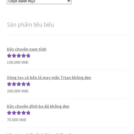
Sản phẩm tiêu biểu
Dây chuyền nam tính
100.000
VNĐ
Được xếp
hạng
5.00
5
sao
Vòng tay cỏ bốn lá may mắn Titan không đen
200.000
VNĐ
Được xếp
hạng
5.00
5
sao
Dây chuyền đính ba đá không đen
70.000
VNĐ
Được xếp
hạng
5.00
5
sao