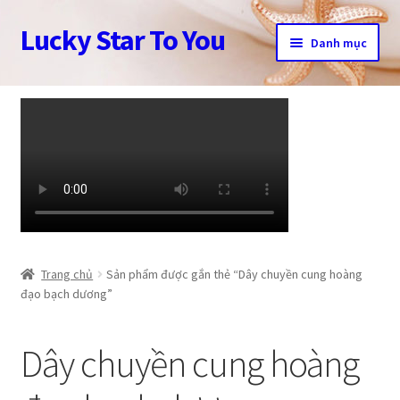
Lucky Star To You
Đi
Chuyển
Danh mục
đến
đến
Điều
nội
Trang chủ
hướng
dung
Câu chuyện trang sức
Cửa hàng
Giỏ hàng
Tài khoản
Trang chủ
Sản phẩm được gắn thẻ “Dây chuyền cung hoàng
đạo bạch dương”
Thanh toán
Dây chuyền cung hoàng