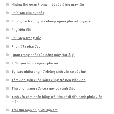
Những thứ quan trọng nhất của đấng mày râu
Phía sau của sự thật
Phong cách sống của những người phụ nữ quyến rũ
Phụ kiện đôi
Phụ kiện trang sức
Phụ nữ là phải đẹp
Quan trọng nhất của đấng mày râu là gì
Sự huyền bí của người phụ nữ
Tại sao nhiều phụ nữ không xinh vẫn có sức hút
Tâm đơn giản cuộc sống cũng trở nên giản đơn
Thú chơi trang sức của quý cô sành điệu
Tình yêu cảm nhận bằng trái tim sẽ đi đến hạnh phúc viên
mãn
Trái tim loạn nhịp khi gặp em