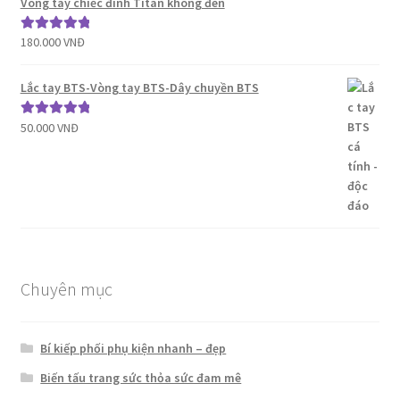
Vòng tay chiếc đinh Titan không đen
180.000
VNĐ
Được xếp
hạng
5.00
5
sao
Lắc tay BTS-Vòng tay BTS-Dây chuyền BTS
50.000
VNĐ
Được xếp
hạng
5.00
5
sao
Chuyên mục
Bí kiếp phối phụ kiện nhanh – đẹp
Biến tấu trang sức thỏa sức đam mê