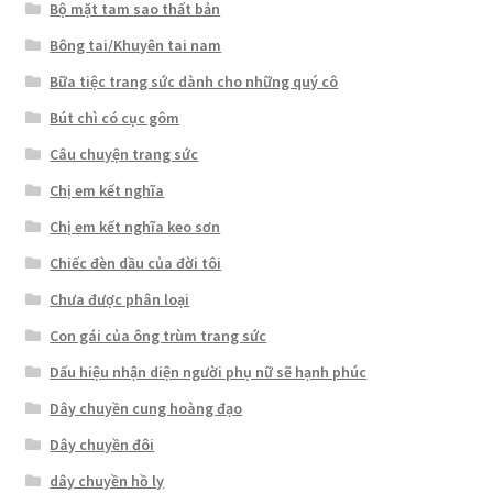
Bộ mặt tam sao thất bản
Bông tai/Khuyên tai nam
Bữa tiệc trang sức dành cho những quý cô
Bút chì có cục gôm
Câu chuyện trang sức
Chị em kết nghĩa
Chị em kết nghĩa keo sơn
Chiếc đèn dầu của đời tôi
Chưa được phân loại
Con gái của ông trùm trang sức
Dấu hiệu nhận diện người phụ nữ sẽ hạnh phúc
Dây chuyền cung hoàng đạo
Dây chuyền đôi
dây chuyền hồ ly