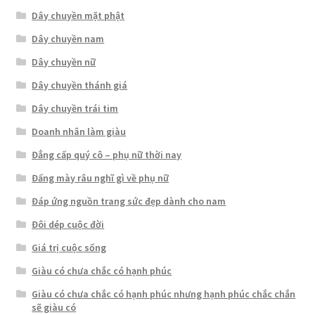
Dây chuyền mặt phật
Dây chuyền nam
Dây chuyền nữ
Dây chuyền thánh giá
Dây chuyền trái tim
Doanh nhân làm giàu
Đẳng cấp quý cô – phụ nữ thời nay
Đấng mày râu nghĩ gì về phụ nữ
Đáp ứng nguồn trang sức đẹp dành cho nam
Đôi dép cuộc đời
Giá trị cuộc sống
Giàu có chưa chắc có hạnh phúc
Giàu có chưa chắc có hạnh phúc nhưng hạnh phúc chắc chắn
sẽ giàu có