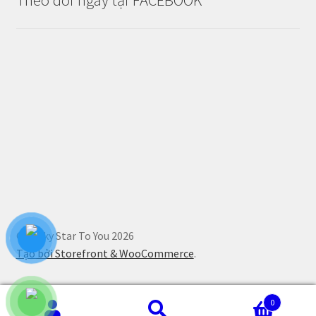
© Lucky Star To You 2026
Tạo bởi Storefront & WooCommerce
.
0