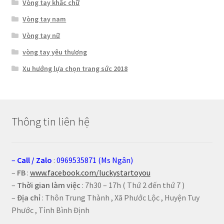
Vòng tay khắc chữ
Vòng tay nam
Vòng tay nữ
vòng tay yêu thương
Xu hướng lựa chọn trang sức 2018
Thông tin liên hệ
–
Call
/
Zalo
:
0969535871 (Ms Ngân)
–
FB
:
www.facebook.com/luckystartoyou
–
Thời gian làm việc
: 7h30 – 17h ( Thứ 2 đến thứ 7 )
–
Địa chỉ
: Thôn Trung Thành , Xã Phước Lộc , Huyện Tuy
Phước , Tỉnh Bình Định