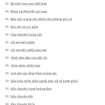
Bộ mặt tam sao thất bản
Bông tai/Khuyên tai nam
Bữa tiệc trang sức dành cho những quý cô
Bút chì có cục gôm
Câu chuyện trang sức
Chị em kết nghĩa
Chị em kết nghĩa keo sơn
Chiếc đèn dầu của đời tôi
Chưa được phân loại
Con gái của ông trùm trang sức
Dấu hiệu nhận diện người phụ nữ sẽ hạnh phúc
Dây chuyền cung hoàng đạo
Dây chuyền đôi
dây chuyền hồ ly