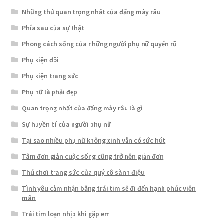
Những thứ quan trọng nhất của đấng mày râu
Phía sau của sự thật
Phong cách sống của những người phụ nữ quyến rũ
Phụ kiện đôi
Phụ kiện trang sức
Phụ nữ là phải đẹp
Quan trọng nhất của đấng mày râu là gì
Sự huyền bí của người phụ nữ
Tại sao nhiều phụ nữ không xinh vẫn có sức hút
Tâm đơn giản cuộc sống cũng trở nên giản đơn
Thú chơi trang sức của quý cô sành điệu
Tình yêu cảm nhận bằng trái tim sẽ đi đến hạnh phúc viên
mãn
Trái tim loạn nhịp khi gặp em