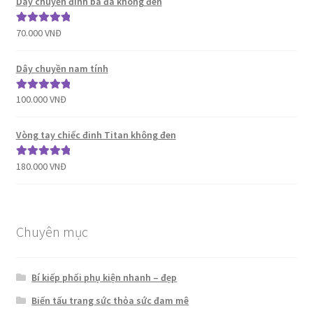
Dây chuyền đính ba đá không đen
70.000
VNĐ
Được xếp
hạng
5.00
5
sao
Dây chuyền nam tính
100.000
VNĐ
Được xếp
hạng
5.00
5
sao
Vòng tay chiếc đinh Titan không đen
180.000
VNĐ
Được xếp
hạng
5.00
5
sao
Chuyên mục
Bí kiếp phối phụ kiện nhanh – đẹp
Biến tấu trang sức thỏa sức đam mê