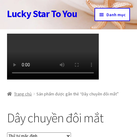
Lucky Star To You
Đi
Chuyển
Danh mục
đến
đến
Điều
nội
Trang chủ
hướng
dung
Câu chuyện trang sức
Cửa hàng
Giỏ hàng
Tài khoản
Trang chủ
Sản phẩm được gắn thẻ “Dây chuyền đôi mắt”
Thanh toán
Dây chuyền đôi mắt