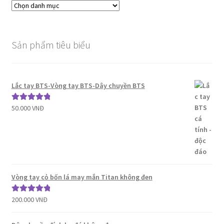
Sản phẩm tiêu biểu
Lắc tay BTS-Vòng tay BTS-Dây chuyền BTS
50.000
VNĐ
Được xếp
hạng
5.00
5
sao
Vòng tay cỏ bốn lá may mắn Titan không đen
200.000
VNĐ
Được xếp
hạng
5.00
5
sao