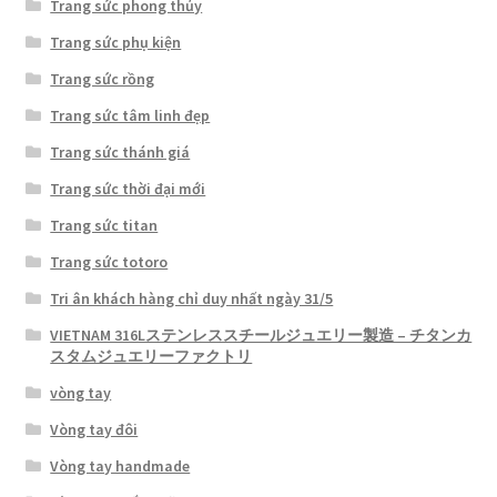
Trang sức phong thủy
Trang sức phụ kiện
Trang sức rồng
Trang sức tâm linh đẹp
Trang sức thánh giá
Trang sức thời đại mới
Trang sức titan
Trang sức totoro
Tri ân khách hàng chỉ duy nhất ngày 31/5
VIETNAM 316Lステンレススチールジュエリー製造 – チタンカ
スタムジュエリーファクトリ
vòng tay
Vòng tay đôi
Vòng tay handmade