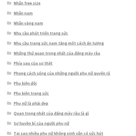
Nhẫn free size
Nhẫn nam
Nhẫn vàng nam
Nhu cầu phát triển trang sức
Nhu cầu trang sức nam tăng một cách ấn tượng
Những thứ quan trọng nhất của đấng mày râu
Phía sau của sự thật
Phong cách sống của những người phụ nữ quyến rũ
Phụ kiện đôi
Phụ kiện trang sức
Phụ nữ là phải đẹp
Quan trọng nhất của đấng mày râu là gì
Sự huyền bí của người phụ nữ
Tại sao nhiều phụ nữ không xinh vẫn có sức hút