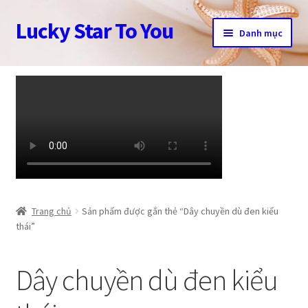
Lucky Star To You
Đi
Chuyển
Danh mục
đến
đến
Điều
nội
Trang chủ
hướng
dung
Câu chuyện trang sức
Cửa hàng
Giỏ hàng
Tài khoản
Trang chủ
Sản phẩm được gắn thẻ “Dây chuyền dù đen kiểu
thái”
Thanh toán
Dây chuyền dù đen kiểu