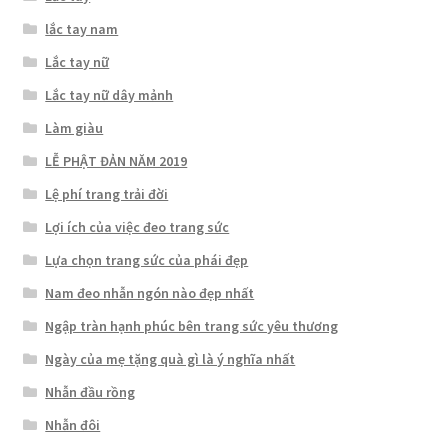
lắc tay nam
Lắc tay nữ
Lắc tay nữ dây mảnh
Làm giàu
LỄ PHẬT ĐẢN NĂM 2019
Lệ phí trang trải đời
Lợi ích của việc đeo trang sức
Lựa chọn trang sức của phái đẹp
Nam đeo nhẫn ngón nào đẹp nhất
Ngập tràn hạnh phúc bên trang sức yêu thương
Ngày của mẹ tặng quà gì là ý nghĩa nhất
Nhẫn đầu rồng
Nhẫn đôi