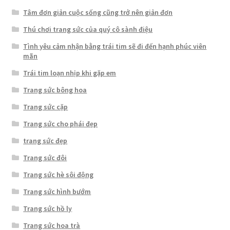
Tâm đơn giản cuộc sống cũng trở nên giản đơn
Thú chơi trang sức của quý cô sành điệu
Tình yêu cảm nhận bằng trái tim sẽ đi đến hạnh phúc viên
mãn
Trái tim loạn nhịp khi gặp em
Trang sức bông hoa
Trang sức cặp
Trang sức cho phái đẹp
trang sức đẹp
Trang sức đôi
Trang sức hè sôi động
Trang sức hình bướm
Trang sức hồ ly
Trang sức hoa trà