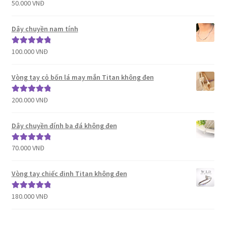
50.000
VNĐ
Được xếp
hạng
5.00
5
sao
Dây chuyền nam tính
100.000
VNĐ
Được xếp
hạng
5.00
5
sao
Vòng tay cỏ bốn lá may mắn Titan không đen
200.000
VNĐ
Được xếp
hạng
5.00
5
sao
Dây chuyền đính ba đá không đen
70.000
VNĐ
Được xếp
hạng
5.00
5
sao
Vòng tay chiếc đinh Titan không đen
180.000
VNĐ
Được xếp
hạng
5.00
5
sao