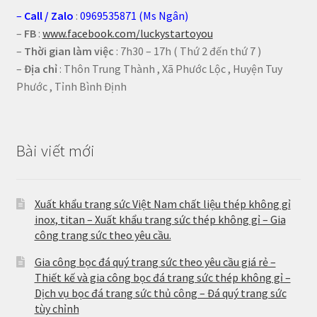
–
Call
/
Zalo
:
0969535871 (Ms Ngân)
–
FB
:
www.facebook.com/luckystartoyou
–
Thời gian làm việc
: 7h30 – 17h ( Thứ 2 đến thứ 7 )
–
Địa chỉ
: Thôn Trung Thành , Xã Phước Lộc , Huyện Tuy
Phước , Tỉnh Bình Định
Bài viết mới
Xuất khẩu trang sức Việt Nam chất liệu thép không gỉ
inox, titan – Xuất khẩu trang sức thép không gỉ – Gia
công trang sức theo yêu cầu.
Gia công bọc đá quý trang sức theo yêu cầu giá rẻ –
Thiết kế và gia công bọc đá trang sức thép không gỉ –
Dịch vụ bọc đá trang sức thủ công – Đá quý trang sức
tùy chỉnh