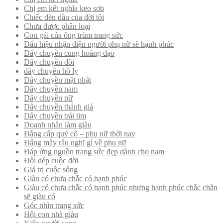
Chị em kết nghĩa keo sơn
Chiếc đèn dầu của đời tôi
Chưa được phân loại
Con gái của ông trùm trang sức
Dấu hiệu nhận diện người phụ nữ sẽ hạnh phúc
Dây chuyền cung hoàng đạo
Dây chuyền đôi
dây chuyền hồ ly
Dây chuyền mặt phật
Dây chuyền nam
Dây chuyền nữ
Dây chuyền thánh giá
Dây chuyền trái tim
Doanh nhân làm giàu
Đẳng cấp quý cô – phụ nữ thời nay
Đấng mày râu nghĩ gì về phụ nữ
Đáp ứng nguồn trang sức đẹp dành cho nam
Đôi dép cuộc đời
Giá trị cuộc sống
Giàu có chưa chắc có hạnh phúc
Giàu có chưa chắc có hạnh phúc nhưng hạnh phúc chắc chắn
sẽ giàu có
Góc nhìn trang sức
Hội con nhà giàu