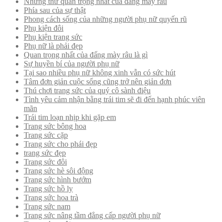
Những thứ quan trọng nhất của đấng mày râu
Phía sau của sự thật
Phong cách sống của những người phụ nữ quyến rũ
Phụ kiện đôi
Phụ kiện trang sức
Phụ nữ là phải đẹp
Quan trọng nhất của đấng mày râu là gì
Sự huyền bí của người phụ nữ
Tại sao nhiều phụ nữ không xinh vẫn có sức hút
Tâm đơn giản cuộc sống cũng trở nên giản đơn
Thú chơi trang sức của quý cô sành điệu
Tình yêu cảm nhận bằng trái tim sẽ đi đến hạnh phúc viên
mãn
Trái tim loạn nhịp khi gặp em
Trang sức bông hoa
Trang sức cặp
Trang sức cho phái đẹp
trang sức đẹp
Trang sức đôi
Trang sức hè sôi động
Trang sức hình bướm
Trang sức hồ ly
Trang sức hoa trà
Trang sức nam
Trang sức nâng tầm đẳng cấp người phụ nữ