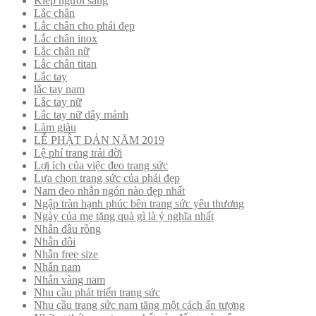
Kiếp người sang
Lắc chân
Lắc chân cho phái đẹp
Lắc chân inox
Lắc chân nữ
Lắc chân titan
Lắc tay
lắc tay nam
Lắc tay nữ
Lắc tay nữ dây mảnh
Làm giàu
LỄ PHẬT ĐẢN NĂM 2019
Lệ phí trang trải đời
Lợi ích của việc đeo trang sức
Lựa chọn trang sức của phái đẹp
Nam đeo nhẫn ngón nào đẹp nhất
Ngập tràn hạnh phúc bên trang sức yêu thương
Ngày của mẹ tặng quà gì là ý nghĩa nhất
Nhẫn đầu rồng
Nhẫn đôi
Nhẫn free size
Nhẫn nam
Nhẫn vàng nam
Nhu cầu phát triển trang sức
Nhu cầu trang sức nam tăng một cách ấn tượng