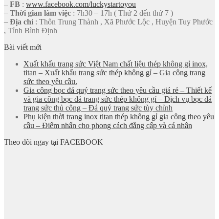
–
FB
:
www.facebook.com/luckystartoyou
–
Thời gian làm việc
: 7h30 – 17h ( Thứ 2 đến thứ 7 )
–
Địa chỉ
: Thôn Trung Thành , Xã Phước Lộc , Huyện Tuy Phước
, Tỉnh Bình Định
Bài viết mới
Xuất khẩu trang sức Việt Nam chất liệu thép không gỉ inox,
titan – Xuất khẩu trang sức thép không gỉ – Gia công trang
sức theo yêu cầu.
Gia công bọc đá quý trang sức theo yêu cầu giá rẻ – Thiết kế
và gia công bọc đá trang sức thép không gỉ – Dịch vụ bọc đá
trang sức thủ công – Đá quý trang sức tùy chỉnh
Phụ kiện thời trang inox titan thép không gỉ gia công theo yêu
cầu – Điểm nhấn cho phong cách đẳng cấp và cá nhân
Theo dõi ngay tại FACEBOOK