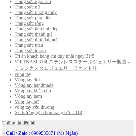
Trang sức ngôi sao
Trang sức nữ
Trang sức phong thủy
Trang sức phụ kiện
Trang sức rồng
Trang sức tâm linh đẹp
Trang sức thánh giá
Trang sức thời đại mới
Trang sức titan
Trang sức totoro
Tri ân khách hàng chỉ duy nhất ngày 31/5
VIETNAM 316Lステンレススチールジュエリー製造 –
チタンカスタムジュエリーファクトリ
vòng tay
Vòng tay đôi
Vòng tay handmade
Vòng tay khắc chữ
Vòng tay nam
Vòng tay nữ
vòng tay yêu thương
Xu hướng lựa chọn trang sức 2018
Thông tin liên hệ
–
Call
/
Zalo
:
0969535871 (Ms Ngân)