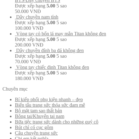
BTS-Dây chuyền BTS
Được xếp hạng
5.00
5 sao
50.000
VNĐ
Dây chuyền nam tính
Được xếp hạng
5.00
5 sao
100.000
VNĐ
Vòng tay cỏ bốn lá may mắn Titan không đen
Được xếp hạng
5.00
5 sao
200.000
VNĐ
Dây chuyền đính ba đá không đen
Được xếp hạng
5.00
5 sao
70.000
VNĐ
Vòng tay chiếc đinh Titan không đen
Được xếp hạng
5.00
5 sao
180.000
VNĐ
Chuyên mục
Bí kiếp phối phụ kiện nhanh – đẹp
Biến tấu trang sức thỏa sức đam mê
Bộ mặt tam sao thất bản
Bông tai/Khuyên tai nam
Bữa tiệc trang sức dành cho những quý cô
Bút chì có cục gôm
Câu chuyện trang sức
Chị em kết nghĩa