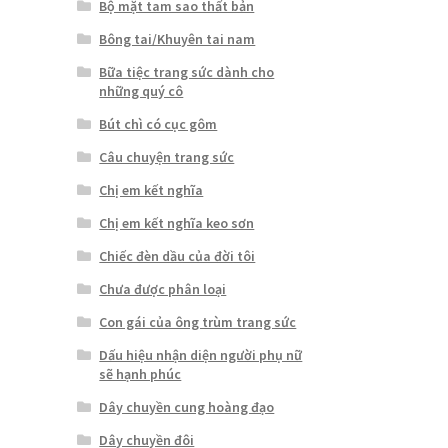
Bộ mặt tam sao thất bản
Bông tai/Khuyên tai nam
Bữa tiệc trang sức dành cho
những quý cô
Bút chì có cục gôm
Câu chuyện trang sức
Chị em kết nghĩa
Chị em kết nghĩa keo sơn
Chiếc đèn dầu của đời tôi
Chưa được phân loại
Con gái của ông trùm trang sức
Dấu hiệu nhận diện người phụ nữ
sẽ hạnh phúc
Dây chuyền cung hoàng đạo
Dây chuyền đôi