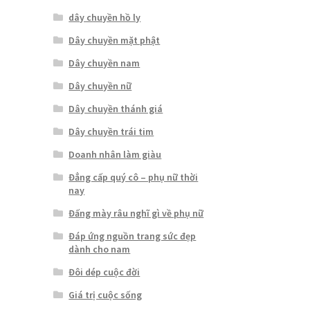
dây chuyền hồ ly
Dây chuyền mặt phật
Dây chuyền nam
Dây chuyền nữ
Dây chuyền thánh giá
Dây chuyền trái tim
Doanh nhân làm giàu
Đẳng cấp quý cô – phụ nữ thời
nay
Đấng mày râu nghĩ gì về phụ nữ
Đáp ứng nguồn trang sức đẹp
dành cho nam
Đôi dép cuộc đời
Giá trị cuộc sống