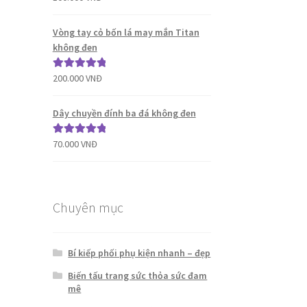
hạng
5.00
5
sao
Vòng tay cỏ bốn lá may mắn Titan
không đen
200.000
VNĐ
Được xếp
hạng
5.00
5
sao
Dây chuyền đính ba đá không đen
70.000
VNĐ
Được xếp
hạng
5.00
5
sao
Chuyên mục
Bí kiếp phối phụ kiện nhanh – đẹp
Biến tấu trang sức thỏa sức đam
mê