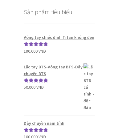
Sản phẩm tiêu biểu
Vòng tay chiếc đinh Titan không đen
180.000
VNĐ
Được xếp
hạng
5.00
5
sao
Lắc tay BTS-Vòng tay BTS-Dây
chuyền BTS
50.000
VNĐ
Được xếp
hạng
5.00
5
sao
Dây chuyền nam tính
100.000
VNĐ
Được xếp