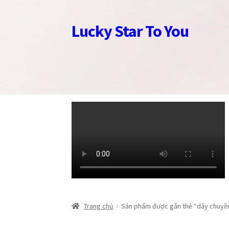
Lucky Star To You
Đi
Chuyển
đến
đến
Điều
nội
hướng
dung
Trang chủ
Trang chủ
Câu chuyện trang sức
Câu chuyện trang sức
Cửa hàng
Cửa hàng
Giỏ
Giỏ
Trang chủ
Sản phẩm được gắn thẻ “dây chuyề