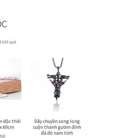
ộc
 3 kết quả
m độc thời
Dây chuyền song long
x 60cm
cuộn thanh gươm đính
đá đỏ nam tính
VNĐ