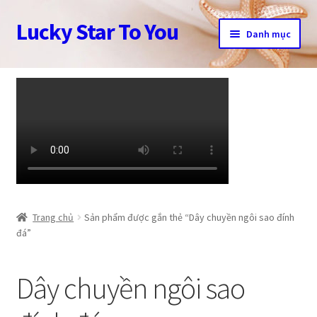
Lucky Star To You
Đi
Chuyển
Danh mục
đến
đến
Điều
nội
Trang chủ
hướng
dung
Câu chuyện trang sức
Cửa hàng
Giỏ hàng
Tài khoản
Trang chủ
Sản phẩm được gắn thẻ “Dây chuyền ngôi sao đính
đá”
Thanh toán
Dây chuyền ngôi sao