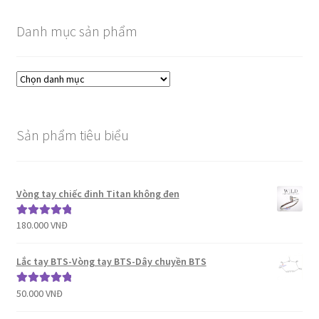
Danh mục sản phẩm
Sản phẩm tiêu biểu
Vòng tay chiếc đinh Titan không đen
180.000
VNĐ
Được xếp
hạng
5.00
5
sao
Lắc tay BTS-Vòng tay BTS-Dây chuyền BTS
50.000
VNĐ
Được xếp
hạng
5.00
5