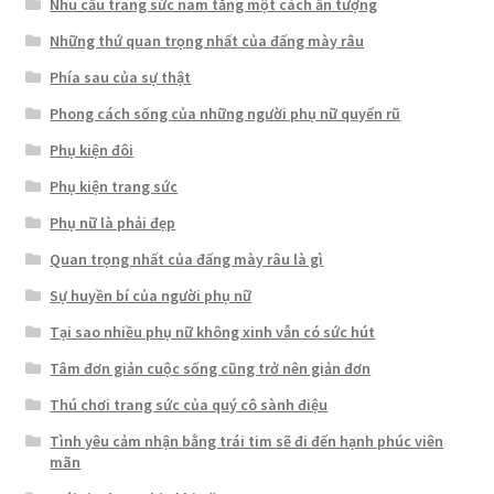
Nhu cầu trang sức nam tăng một cách ấn tượng
Những thứ quan trọng nhất của đấng mày râu
Phía sau của sự thật
Phong cách sống của những người phụ nữ quyến rũ
Phụ kiện đôi
Phụ kiện trang sức
Phụ nữ là phải đẹp
Quan trọng nhất của đấng mày râu là gì
Sự huyền bí của người phụ nữ
Tại sao nhiều phụ nữ không xinh vẫn có sức hút
Tâm đơn giản cuộc sống cũng trở nên giản đơn
Thú chơi trang sức của quý cô sành điệu
Tình yêu cảm nhận bằng trái tim sẽ đi đến hạnh phúc viên
mãn