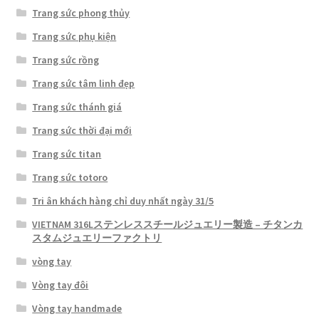
Trang sức phong thủy
Trang sức phụ kiện
Trang sức rồng
Trang sức tâm linh đẹp
Trang sức thánh giá
Trang sức thời đại mới
Trang sức titan
Trang sức totoro
Tri ân khách hàng chỉ duy nhất ngày 31/5
VIETNAM 316Lステンレススチールジュエリー製造 – チタンカ
スタムジュエリーファクトリ
vòng tay
Vòng tay đôi
Vòng tay handmade