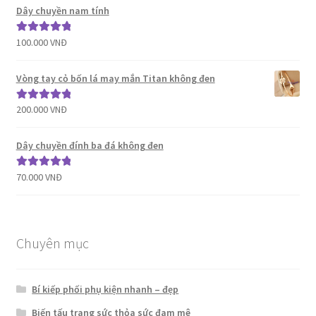
sao
Dây chuyền nam tính
100.000
VNĐ
Được xếp
hạng
5.00
5
sao
Vòng tay cỏ bốn lá may mắn Titan không đen
200.000
VNĐ
Được xếp
hạng
5.00
5
sao
Dây chuyền đính ba đá không đen
70.000
VNĐ
Được xếp
hạng
5.00
5
sao
Chuyên mục
Bí kiếp phối phụ kiện nhanh – đẹp
Biến tấu trang sức thỏa sức đam mê