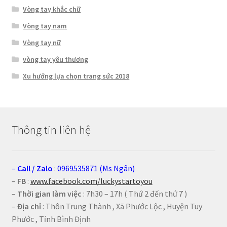
Vòng tay khắc chữ
Vòng tay nam
Vòng tay nữ
vòng tay yêu thương
Xu hướng lựa chọn trang sức 2018
Thông tin liên hệ
–
Call
/
Zalo
:
0969535871 (Ms Ngân)
–
FB
:
www.facebook.com/luckystartoyou
–
Thời gian làm việc
: 7h30 – 17h ( Thứ 2 đến thứ 7 )
–
Địa chỉ
: Thôn Trung Thành , Xã Phước Lộc , Huyện Tuy
Phước , Tỉnh Bình Định