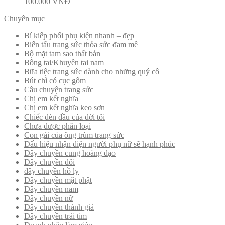
100.000
VNĐ
Chuyên mục
Bí kiếp phối phụ kiện nhanh – đẹp
Biến tấu trang sức thỏa sức đam mê
Bộ mặt tam sao thất bản
Bông tai/Khuyên tai nam
Bữa tiệc trang sức dành cho những quý cô
Bút chì có cục gôm
Câu chuyện trang sức
Chị em kết nghĩa
Chị em kết nghĩa keo sơn
Chiếc đèn dầu của đời tôi
Chưa được phân loại
Con gái của ông trùm trang sức
Dấu hiệu nhận diện người phụ nữ sẽ hạnh phúc
Dây chuyền cung hoàng đạo
Dây chuyền đôi
dây chuyền hồ ly
Dây chuyền mặt phật
Dây chuyền nam
Dây chuyền nữ
Dây chuyền thánh giá
Dây chuyền trái tim