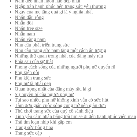
Nam đeo nhẫn ngón nào đẹp nhất
Ngập tràn hạnh phúc bên trang sức yêu thương
Ngày của mẹ tặng quà gì là ý nghĩa nhất
Nhẫn đầu rồng
Nhẫn đôi
Nhẫn free size
Nhẫn nam
Nhẫn vàng nam
Nhu cầu phát triển trang sức
Nhu cầu trang sức nam tăng một cách ấn tượng
Những thứ quan trọng nhất của đấng mày râu
Phía sau của sự thật
Phong cách sống của những người phụ nữ quyến rũ
Phụ kiện đôi
Phụ kiện trang sức
Phụ nữ là phải đẹp
Quan trọng nhất của đấng mày râu là gì
Sự huyền bí của người phụ nữ
Tại sao nhiều phụ nữ không xinh vẫn có sức hút
Tâm đơn giản cuộc sống cũng trở nên giản đơn
Thú chơi trang sức của quý cô sành điệu
Tình yêu cảm nhận bằng trái tim sẽ đi đến hạnh phúc viên mãn
Trái tim loạn nhịp khi gặp em
Trang sức bông hoa
Trang sức cặp