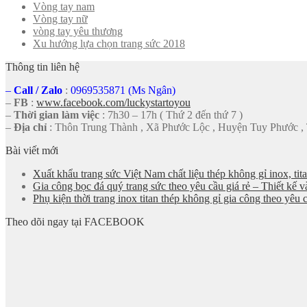
Vòng tay nam
Vòng tay nữ
vòng tay yêu thương
Xu hướng lựa chọn trang sức 2018
Thông tin liên hệ
–
Call
/
Zalo
:
0969535871 (Ms Ngân)
–
FB
:
www.facebook.com/luckystartoyou
–
Thời gian làm việc
: 7h30 – 17h ( Thứ 2 đến thứ 7 )
–
Địa chỉ
: Thôn Trung Thành , Xã Phước Lộc , Huyện Tuy Phước ,
Bài viết mới
Xuất khẩu trang sức Việt Nam chất liệu thép không gỉ inox, tit
Gia công bọc đá quý trang sức theo yêu cầu giá rẻ – Thiết kế v
Phụ kiện thời trang inox titan thép không gỉ gia công theo yê
Theo dõi ngay tại FACEBOOK