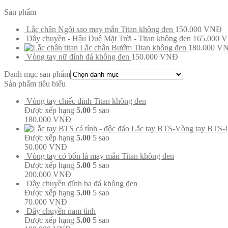
Sản phẩm
Lắc chân Ngôi sao may mắn Titan không đen
150.000
VNĐ
Dây chuyền - Hậu Duệ Mặt Trời - Titan không đen
165.000
V
Lắc chân Bướm Titan không đen
180.000
V
Vòng tay nữ đính đá không đen
150.000
VNĐ
Danh mục sản phẩm
Sản phẩm tiêu biểu
Vòng tay chiếc đinh Titan không đen
Được xếp hạng
5.00
5 sao
180.000
VNĐ
Lắc tay BTS-Vòng tay BTS-
Được xếp hạng
5.00
5 sao
50.000
VNĐ
Vòng tay cỏ bốn lá may mắn Titan không đen
Được xếp hạng
5.00
5 sao
200.000
VNĐ
Dây chuyền đính ba đá không đen
Được xếp hạng
5.00
5 sao
70.000
VNĐ
Dây chuyền nam tính
Được xếp hạng
5.00
5 sao