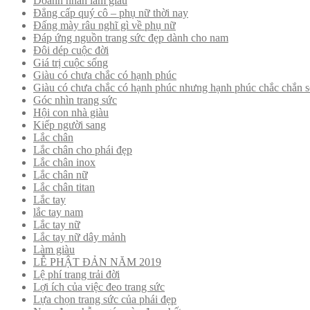
Doanh nhân làm giàu
Đẳng cấp quý cô – phụ nữ thời nay
Đấng mày râu nghĩ gì về phụ nữ
Đáp ứng nguồn trang sức đẹp dành cho nam
Đôi dép cuộc đời
Giá trị cuộc sống
Giàu có chưa chắc có hạnh phúc
Giàu có chưa chắc có hạnh phúc nhưng hạnh phúc chắc chắn s
Góc nhìn trang sức
Hội con nhà giàu
Kiếp người sang
Lắc chân
Lắc chân cho phái đẹp
Lắc chân inox
Lắc chân nữ
Lắc chân titan
Lắc tay
lắc tay nam
Lắc tay nữ
Lắc tay nữ dây mảnh
Làm giàu
LỄ PHẬT ĐẢN NĂM 2019
Lệ phí trang trải đời
Lợi ích của việc đeo trang sức
Lựa chọn trang sức của phái đẹp