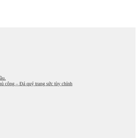
ầu.
thủ công – Đá quý trang sức tùy chỉnh