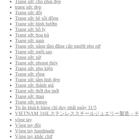
Trang sức cho phái đẹp
trang sức đẹp
Trang sức đôi
Trang sức hè sôi động
Trang sức hình bướm
Trang sức hồ ly
Trang sức hoa trà
Trang sức nam
Trang sức nâng tầm đẳng cấp người phụ nữ
Trang sức ngôi sao
Trang sức nữ
Trang sức phong thủy
Trang sức phụ kiện
Trang sức rồng
Trang sức tâm linh đẹp
Trang sức thánh giá
Trang sức thời đại mới
Trang sức titan
Trang sức totoro
Tri ân khách hàng chỉ duy nhất ngày 31/5
VIETNAM 316Lステンレススチールジュエリー製造 
vòng tay
Vòng tay đôi
Vòng tay handmade
Vòng tay khắc chữ