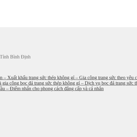
 Tỉnh Bình Định
an – Xuất khẩu trang sức thép không gỉ – Gia công trang sức theo yêu c
à gia công bọc đá trang sức thép không gỉ – Dịch vụ bọc đá trang sức 
u cầu – Điểm nhấn cho phong cách đẳng cấp và cá nhân