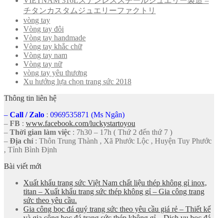
VIETNAM 316Lステンレススチールジュエリー製造 –
チタンカスタムジュエリーファクトリ
vòng tay
Vòng tay đôi
Vòng tay handmade
Vòng tay khắc chữ
Vòng tay nam
Vòng tay nữ
vòng tay yêu thương
Xu hướng lựa chọn trang sức 2018
Thông tin liên hệ
–
Call
/
Zalo
:
0969535871 (Ms Ngân)
–
FB
:
www.facebook.com/luckystartoyou
–
Thời gian làm việc
: 7h30 – 17h ( Thứ 2 đến thứ 7 )
–
Địa chỉ
: Thôn Trung Thành , Xã Phước Lộc , Huyện Tuy Phước
, Tỉnh Bình Định
Bài viết mới
Xuất khẩu trang sức Việt Nam chất liệu thép không gỉ inox,
titan – Xuất khẩu trang sức thép không gỉ – Gia công trang
sức theo yêu cầu.
Gia công bọc đá quý trang sức theo yêu cầu giá rẻ – Thiết kế
và gia công bọc đá trang sức thép không gỉ – Dịch vụ bọc đá