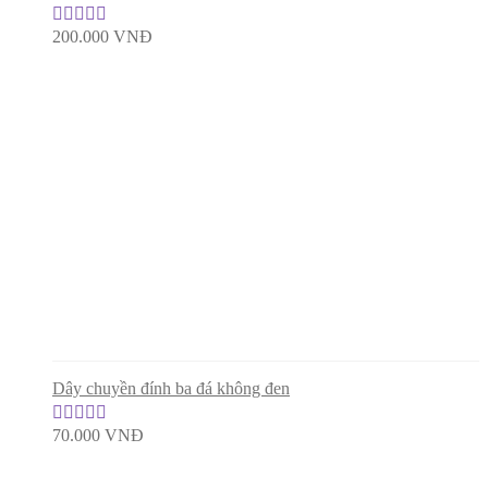
200.000
VNĐ
Được xếp
hạng
5.00
5
sao
Dây chuyền đính ba đá không đen
70.000
VNĐ
Được xếp
hạng
5.00
5