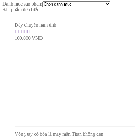
Danh mục sản phẩm
Sản phẩm tiêu biểu
Dây chuyền nam tính
100.000
VNĐ
Được xếp
hạng
5.00
5
sao
Vòng tay cỏ bốn lá may mắn Titan không đen