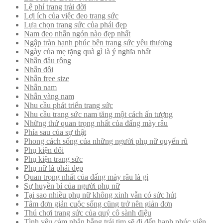
Lệ phí trang trải đời
Lợi ích của việc đeo trang sức
Lựa chọn trang sức của phái đẹp
Nam đeo nhẫn ngón nào đẹp nhất
Ngập tràn hạnh phúc bên trang sức yêu thương
Ngày của mẹ tặng quà gì là ý nghĩa nhất
Nhẫn đầu rồng
Nhẫn đôi
Nhẫn free size
Nhẫn nam
Nhẫn vàng nam
Nhu cầu phát triển trang sức
Nhu cầu trang sức nam tăng một cách ấn tượng
Những thứ quan trọng nhất của đấng mày râu
Phía sau của sự thật
Phong cách sống của những người phụ nữ quyến rũ
Phụ kiện đôi
Phụ kiện trang sức
Phụ nữ là phải đẹp
Quan trọng nhất của đấng mày râu là gì
Sự huyền bí của người phụ nữ
Tại sao nhiều phụ nữ không xinh vẫn có sức hút
Tâm đơn giản cuộc sống cũng trở nên giản đơn
Thú chơi trang sức của quý cô sành điệu
Tình yêu cảm nhận bằng trái tim sẽ đi đến hạnh phúc viên