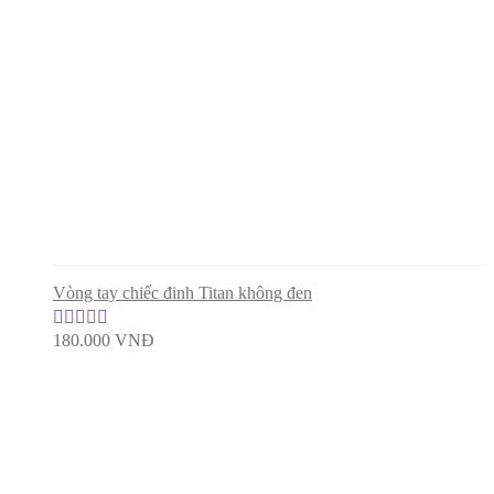
sao
Vòng tay chiếc đinh Titan không đen
180.000
VNĐ
Được xếp
hạng
5.00
5
sao