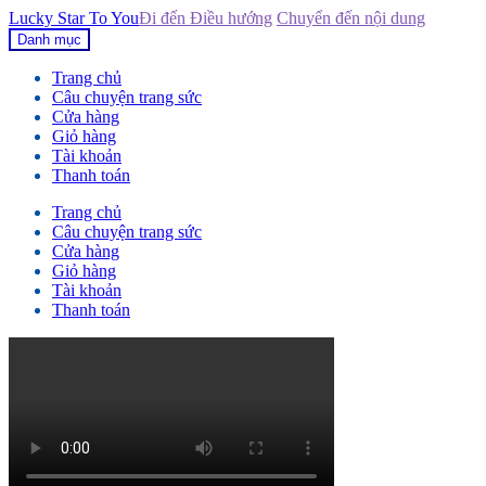
Lucky Star To You
Đi đến Điều hướng
Chuyển đến nội dung
Danh mục
Trang chủ
Câu chuyện trang sức
Cửa hàng
Giỏ hàng
Tài khoản
Thanh toán
Trang chủ
Câu chuyện trang sức
Cửa hàng
Giỏ hàng
Tài khoản
Thanh toán