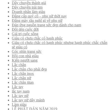
Dây chuyền thánh giá
Dây chuyền trái tim
Doanh nhân làm giàu
Đẳng cấp quý cô – phụ nữ thời nay
Đấng mày râu nghĩ gì về phụ nữ
Đáp ứng nguồn trang sức đẹp dành cho nam
Đôi dép cuộc đời
Giá trị cuộc sống
Giàu có chưa chắc có hạnh phúc
Giàu có chưa chắc có hạnh phúc nhưng hạnh phúc chắc chắn
sẽ giàu có
Góc nhìn trang sức
Hội con nhà giàu
Kiếp người sang
Lắc chân
Lắc chân cho phái đẹp
Lắc chân inox
Lắc chân nữ
Lắc chân titan
Lắc tay
lắc tay nam
Lắc tay nữ
Lắc tay nữ dây mảnh
Làm giàu
LỄ PHẬT ĐẢN NĂM 2019