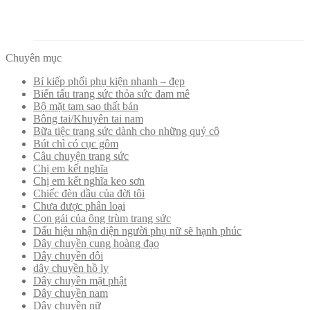
Chuyên mục
Bí kiếp phối phụ kiện nhanh – đẹp
Biến tấu trang sức thỏa sức đam mê
Bộ mặt tam sao thất bản
Bông tai/Khuyên tai nam
Bữa tiệc trang sức dành cho những quý cô
Bút chì có cục gôm
Câu chuyện trang sức
Chị em kết nghĩa
Chị em kết nghĩa keo sơn
Chiếc đèn dầu của đời tôi
Chưa được phân loại
Con gái của ông trùm trang sức
Dấu hiệu nhận diện người phụ nữ sẽ hạnh phúc
Dây chuyền cung hoàng đạo
Dây chuyền đôi
dây chuyền hồ ly
Dây chuyền mặt phật
Dây chuyền nam
Dây chuyền nữ