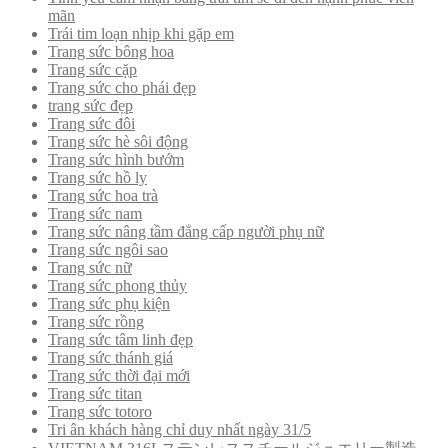
mãn
Trái tim loạn nhịp khi gặp em
Trang sức bông hoa
Trang sức cặp
Trang sức cho phái đẹp
trang sức đẹp
Trang sức đôi
Trang sức hè sôi động
Trang sức hình bướm
Trang sức hồ ly
Trang sức hoa trà
Trang sức nam
Trang sức nâng tầm đẳng cấp người phụ nữ
Trang sức ngôi sao
Trang sức nữ
Trang sức phong thủy
Trang sức phụ kiện
Trang sức rồng
Trang sức tâm linh đẹp
Trang sức thánh giá
Trang sức thời đại mới
Trang sức titan
Trang sức totoro
Tri ân khách hàng chỉ duy nhất ngày 31/5