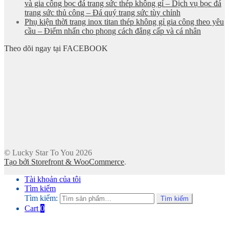
và gia công bọc đá trang sức thép không gỉ – Dịch vụ bọc đá
trang sức thủ công – Đá quý trang sức tùy chỉnh
Phụ kiện thời trang inox titan thép không gỉ gia công theo yêu
cầu – Điểm nhấn cho phong cách đẳng cấp và cá nhân
Theo dõi ngay tại FACEBOOK
© Lucky Star To You 2026
Tạo bởi Storefront & WooCommerce
.
Tài khoản của tôi
Tìm kiếm
Tìm kiếm:
Tìm kiếm
Cart
0