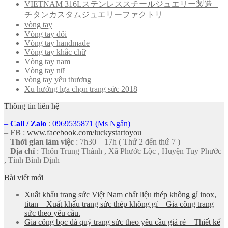
VIETNAM 316Lステンレススチールジュエリー製造 –
チタンカスタムジュエリーファクトリ
vòng tay
Vòng tay đôi
Vòng tay handmade
Vòng tay khắc chữ
Vòng tay nam
Vòng tay nữ
vòng tay yêu thương
Xu hướng lựa chọn trang sức 2018
Thông tin liên hệ
–
Call
/
Zalo
:
0969535871 (Ms Ngân)
–
FB
:
www.facebook.com/luckystartoyou
–
Thời gian làm việc
: 7h30 – 17h ( Thứ 2 đến thứ 7 )
–
Địa chỉ
: Thôn Trung Thành , Xã Phước Lộc , Huyện Tuy Phước
, Tỉnh Bình Định
Bài viết mới
Xuất khẩu trang sức Việt Nam chất liệu thép không gỉ inox,
titan – Xuất khẩu trang sức thép không gỉ – Gia công trang
sức theo yêu cầu.
Gia công bọc đá quý trang sức theo yêu cầu giá rẻ – Thiết kế