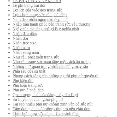
LỄ PHẬT ĐẢN NĂM 2019
Lệ phí trang trải đời
Lợi ích của việc đeo trang sức
Lựa chọn trang sức của phái đẹp
Nam đeo nhẫn ngón nào đẹp nhất
Ngập tràn hạnh phúc bên trang sức yêu thương
Ngày của mẹ tặng quà gì là ý nghĩa nhất
Nhẫn đầu rồng
Nhẫn đôi
Nhẫn free size
Nhẫn nam
Nhẫn vàng nam
Nhu cầu phát triển trang sức
Nhu cầu trang sức nam tăng một cách ấn tượng
Những thứ quan trọng nhất của đấng mày râu
Phía sau của sự thật
Phong cách sống của những người phụ nữ quyến rũ
Phụ kiện đôi
Phụ kiện trang sức
Phụ nữ là phải đẹp
Quan trọng nhất của đấng mày râu là gì
Sự huyền bí của người phụ nữ
Tại sao nhiều phụ nữ không xinh vẫn có sức hút
Tâm đơn giản cuộc sống cũng trở nên giản đơn
Thú chơi trang sức của quý cô sành điệu