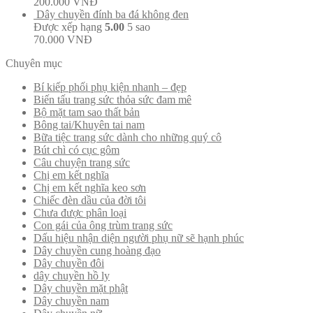
200.000
VNĐ
Dây chuyền đính ba đá không đen
Được xếp hạng
5.00
5 sao
70.000
VNĐ
Chuyên mục
Bí kiếp phối phụ kiện nhanh – đẹp
Biến tấu trang sức thỏa sức đam mê
Bộ mặt tam sao thất bản
Bông tai/Khuyên tai nam
Bữa tiệc trang sức dành cho những quý cô
Bút chì có cục gôm
Câu chuyện trang sức
Chị em kết nghĩa
Chị em kết nghĩa keo sơn
Chiếc đèn dầu của đời tôi
Chưa được phân loại
Con gái của ông trùm trang sức
Dấu hiệu nhận diện người phụ nữ sẽ hạnh phúc
Dây chuyền cung hoàng đạo
Dây chuyền đôi
dây chuyền hồ ly
Dây chuyền mặt phật
Dây chuyền nam