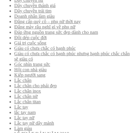
Dây chuyền nữ
Dây chuyền thánh giá
Dây chuyền trái tim
Doanh nhân làm giàu
Đẳng cấp quý cô – phụ nữ thời nay
Đấng mày râu nghĩ gì về phụ nữ
Đáp ứng nguồn trang sức đẹp dành cho nam
Đôi dép cuộc đời
Giá trị cuộc sống
Giàu có chưa chắc có hạnh phúc
Giàu có chưa chắc có hạnh phúc nhưng hạnh phúc chắc chắn
sẽ giàu có
Góc nhìn trang sức
Hội con nhà giàu
Kiếp người sang
Lắc chân
Lắc chân cho phái đẹp
Lắc chân inox
Lắc chân nữ
Lắc chân titan
Lắc tay
lắc tay nam
Lắc tay nữ
Lắc tay nữ dây mảnh
Làm giàu