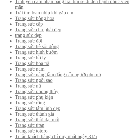
Tình yêu cảm nhận bằng trái tim sẽ đi đến hạnh phúc viên
mãn
Trái tim loạn nhịp khi gặp em
Trang sức bông hoa
Trang sức cặp
Trang sức cho phái đẹp
trang sức đẹp
Trang sức đôi
Trang sức hè sôi động
Trang sức hình bướm
Trang sức hồ ly
Trang sức hoa trà
Trang sức nam
Trang sức nâng tầm đẳng cấp người phụ nữ
Trang sức ngôi sao
Trang sức nữ
Trang sức phong thủy
Trang sức phụ kiện
Trang sức rồng
Trang sức tâm linh đẹp
Trang sức thánh giá
Trang sức thời đại mới
Trang sức titan
Trang sức totoro
Tri ân khách hàng chỉ duy nhất ngày 31/5