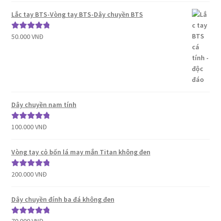
sao
Lắc tay BTS-Vòng tay BTS-Dây chuyền BTS
50.000
VNĐ
Được xếp
hạng
5.00
5
sao
Dây chuyền nam tính
100.000
VNĐ
Được xếp
hạng
5.00
5
sao
Vòng tay cỏ bốn lá may mắn Titan không đen
200.000
VNĐ
Được xếp
hạng
5.00
5
sao
Dây chuyền đính ba đá không đen
Được xếp