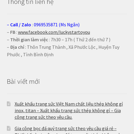
Thông tin liên hệ
–
Call
/
Zalo
:
0969535871 (Ms Ngân)
–
FB
:
www.facebook.com/luckystartoyou
–
Thời gian làm việc
: 7h30 – 17h ( Thứ 2 đến thứ 7 )
–
Địa chỉ
: Thôn Trung Thành , Xã Phước Lộc , Huyện Tuy
Phước , Tỉnh Bình Định
Bài viết mới
Xuất khẩu trang sức Việt Nam chất liệu thép không gỉ
inox, titan – Xuất khẩu trang sức thép không gỉ – Gia
công trang sức theo yêu cầu.
Gia công bọc đá quý trang sức theo yêu cầu giá rẻ –