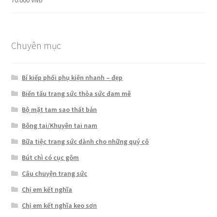
70.000
VNĐ
hạng
5.00
5
sao
Chuyên mục
Bí kiếp phối phụ kiện nhanh – đẹp
Biến tấu trang sức thỏa sức đam mê
Bộ mặt tam sao thất bản
Bông tai/Khuyên tai nam
Bữa tiệc trang sức dành cho những quý cô
Bút chì có cục gôm
Câu chuyện trang sức
Chị em kết nghĩa
Chị em kết nghĩa keo sơn