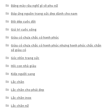
Đấng mày râu nghĩ gì về phụ nữ
Đáp ứng nguồn trang sức đẹp dành cho nam
Đôi dép cuộc đời
Giá trị cuộc sống
Giàu có chưa chắc có hạnh phúc
Giàu có chưa chắc có hạnh phúc nhưng hạnh phúc chắc chắn
sẽ giàu có
Góc nhìn trang sức
Hội con nhà giàu
Kiếp người sang
Lắc chân
Lắc chân cho phái đẹp
Lắc chân inox
Lắc chân nữ