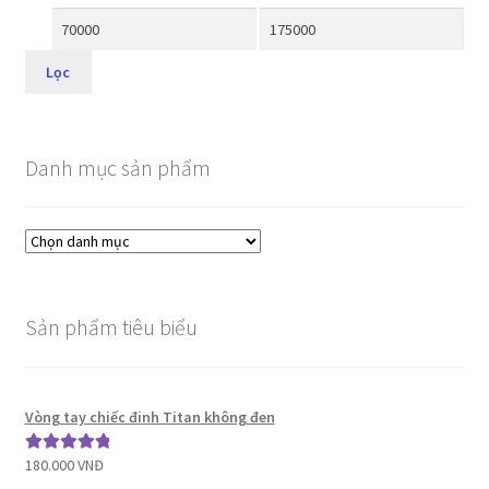
Lọc
Danh mục sản phẩm
Sản phẩm tiêu biểu
Vòng tay chiếc đinh Titan không đen
180.000
VNĐ
Được xếp
hạng
5.00
5