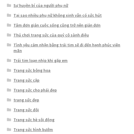
Sự huyền bí của người phụ nữ
Tại sao nhiều phụ nữ không xinh vẫn có sức hút
Tâm đơn giản cuộc sống cũng trở nên giản đơn
Thú chơi trang sức của quý cô sành điệu
Tình yêu cảm nhận bằng trái tim sẽ đi đến hạnh phúc viên
mãn
Trái tim loạn nhịp khi gặp em
Trang sức bông hoa
Trang sức cặp
Trang sức cho phái đẹp
trang sức đẹp
Trang sức đôi
Trang sức hè sôi động
Trang sức hình bướm