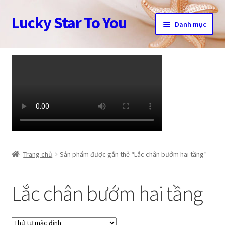
Lucky Star To You
Đi
Chuyển
Danh mục
đến
đến
Điều
nội
Trang chủ
hướng
dung
Câu chuyện trang sức
Cửa hàng
Giỏ hàng
Tài khoản
Trang chủ
Sản phẩm được gắn thẻ “Lắc chân bướm hai tầng”
Thanh toán
Lắc chân bướm hai tầng