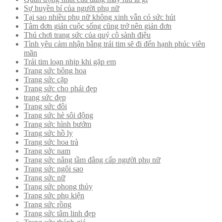
Sự huyền bí của người phụ nữ
Tại sao nhiều phụ nữ không xinh vẫn có sức hút
Tâm đơn giản cuộc sống cũng trở nên giản đơn
Thú chơi trang sức của quý cô sành điệu
Tình yêu cảm nhận bằng trái tim sẽ đi đến hạnh phúc viên
mãn
Trái tim loạn nhịp khi gặp em
Trang sức bông hoa
Trang sức cặp
Trang sức cho phái đẹp
trang sức đẹp
Trang sức đôi
Trang sức hè sôi động
Trang sức hình bướm
Trang sức hồ ly
Trang sức hoa trà
Trang sức nam
Trang sức nâng tầm đẳng cấp người phụ nữ
Trang sức ngôi sao
Trang sức nữ
Trang sức phong thủy
Trang sức phụ kiện
Trang sức rồng
Trang sức tâm linh đẹp