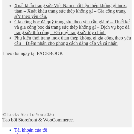
Xuất khẩu trang sức Việt Nam chất liệu thép không gỉ inox,
titan – Xuất khẩu trang sức thép không gỉ – Gia công trang
sức theo yêu cầu.
Gia công bọc đá quý trang sức theo yêu cầu giá rẻ – Thiết kế
và gia công bọc đá trang sức thép không gỉ – Dịch vụ bọc đá
trang sức thủ công – Đá quý trang sức tùy chỉnh
Phụ kiện thời trang inox titan thép không gỉ gia công theo yêu
cầu – Điểm nhấn cho phong cách đẳng cấp và cá nhân
Theo dõi ngay tại FACEBOOK
© Lucky Star To You 2026
Tạo bởi Storefront & WooCommerce
.
Tài khoản của tôi