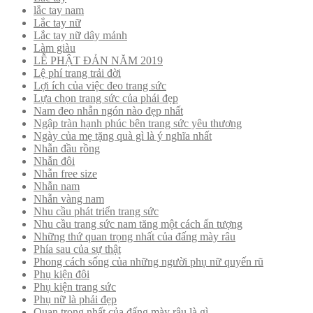
lắc tay nam
Lắc tay nữ
Lắc tay nữ dây mảnh
Làm giàu
LỄ PHẬT ĐẢN NĂM 2019
Lệ phí trang trải đời
Lợi ích của việc đeo trang sức
Lựa chọn trang sức của phái đẹp
Nam đeo nhẫn ngón nào đẹp nhất
Ngập tràn hạnh phúc bên trang sức yêu thương
Ngày của mẹ tặng quà gì là ý nghĩa nhất
Nhẫn đầu rồng
Nhẫn đôi
Nhẫn free size
Nhẫn nam
Nhẫn vàng nam
Nhu cầu phát triển trang sức
Nhu cầu trang sức nam tăng một cách ấn tượng
Những thứ quan trọng nhất của đấng mày râu
Phía sau của sự thật
Phong cách sống của những người phụ nữ quyến rũ
Phụ kiện đôi
Phụ kiện trang sức
Phụ nữ là phải đẹp
Quan trọng nhất của đấng mày râu là gì