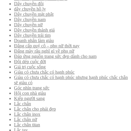
Dây chuyền đôi
dây chuyền hồ ly
Dây chuyền mặt phật
Dây chuyền nam
Dây chuyền nữ
Dây chuyền thánh giá
Dây chuyền trái tim
Doanh nhân làm giàu
Đẳng cấp quý cô – phụ nữ thời nay
Đấng mày râu nghĩ gì về phụ nữ
Đáp ứng nguồn trang sức đẹp dành cho nam
Đôi dép cuộc đời
Giá trị cuộc sống
Giàu có chưa chắc có hạnh phúc
Giàu có chưa chắc có hạnh phúc nhưng hạnh phúc chắc chắn
sẽ giàu có
Góc nhìn trang sức
Hội con nhà giàu
Kiếp người sang
Lắc chân
Lắc chân cho phái đẹp
Lắc chân inox
Lắc chân nữ
Lắc chân titan
Lắc tay