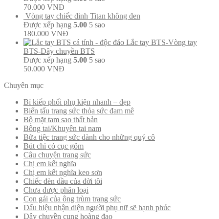
70.000
VNĐ
Vòng tay chiếc đinh Titan không đen
Được xếp hạng
5.00
5 sao
180.000
VNĐ
Lắc tay BTS-Vòng tay
BTS-Dây chuyền BTS
Được xếp hạng
5.00
5 sao
50.000
VNĐ
Chuyên mục
Bí kiếp phối phụ kiện nhanh – đẹp
Biến tấu trang sức thỏa sức đam mê
Bộ mặt tam sao thất bản
Bông tai/Khuyên tai nam
Bữa tiệc trang sức dành cho những quý cô
Bút chì có cục gôm
Câu chuyện trang sức
Chị em kết nghĩa
Chị em kết nghĩa keo sơn
Chiếc đèn dầu của đời tôi
Chưa được phân loại
Con gái của ông trùm trang sức
Dấu hiệu nhận diện người phụ nữ sẽ hạnh phúc
Dây chuyền cung hoàng đạo