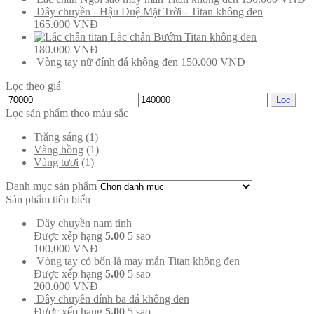
Dây chuyền - Hậu Duệ Mặt Trời - Titan không đen
165.000
VNĐ
Lắc chân Bướm Titan không đen
180.000
VNĐ
Vòng tay nữ đính đá không đen
150.000
VNĐ
Lọc theo giá
Lọc
Lọc sản phẩm theo màu sắc
Trắng sáng
(1)
Vàng hồng
(1)
Vàng tươi
(1)
Danh mục sản phẩm
Sản phẩm tiêu biểu
Dây chuyền nam tính
Được xếp hạng
5.00
5 sao
100.000
VNĐ
Vòng tay cỏ bốn lá may mắn Titan không đen
Được xếp hạng
5.00
5 sao
200.000
VNĐ
Dây chuyền đính ba đá không đen
Được xếp hạng
5.00
5 sao