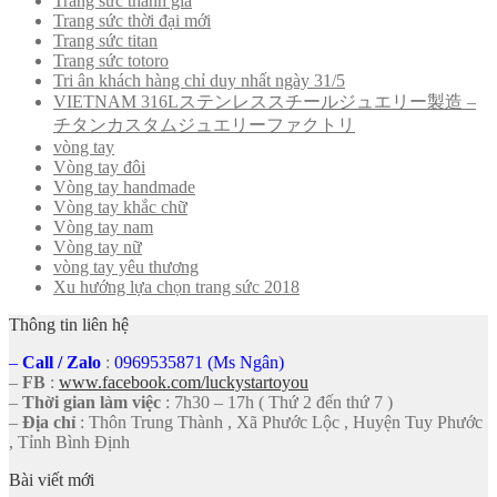
Trang sức thánh giá
Trang sức thời đại mới
Trang sức titan
Trang sức totoro
Tri ân khách hàng chỉ duy nhất ngày 31/5
VIETNAM 316Lステンレススチールジュエリー製造 –
チタンカスタムジュエリーファクトリ
vòng tay
Vòng tay đôi
Vòng tay handmade
Vòng tay khắc chữ
Vòng tay nam
Vòng tay nữ
vòng tay yêu thương
Xu hướng lựa chọn trang sức 2018
Thông tin liên hệ
–
Call
/
Zalo
:
0969535871 (Ms Ngân)
–
FB
:
www.facebook.com/luckystartoyou
–
Thời gian làm việc
: 7h30 – 17h ( Thứ 2 đến thứ 7 )
–
Địa chỉ
: Thôn Trung Thành , Xã Phước Lộc , Huyện Tuy Phước
, Tỉnh Bình Định
Bài viết mới