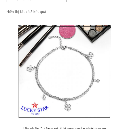
Hiển thị tất cả 3 kết quả
Lắc chân 2 tầng cỏ 4 lá may mắn thời trang