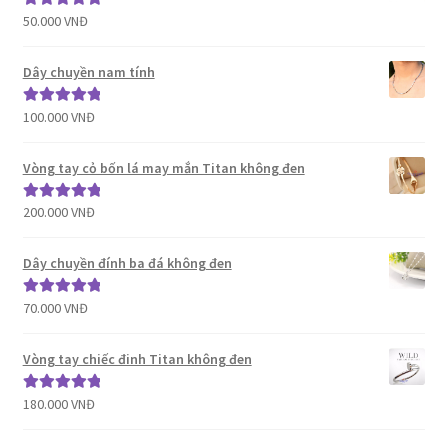
50.000
VNĐ
Được xếp
hạng
5.00
5
sao
Dây chuyền nam tính
100.000
VNĐ
Được xếp
hạng
5.00
5
sao
Vòng tay cỏ bốn lá may mắn Titan không đen
200.000
VNĐ
Được xếp
hạng
5.00
5
sao
Dây chuyền đính ba đá không đen
70.000
VNĐ
Được xếp
hạng
5.00
5
sao
Vòng tay chiếc đinh Titan không đen
180.000
VNĐ
Được xếp
hạng
5.00
5
sao