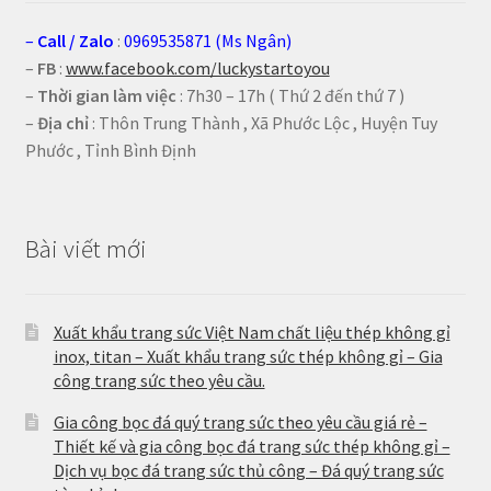
–
Call
/
Zalo
:
0969535871 (Ms Ngân)
–
FB
:
www.facebook.com/luckystartoyou
–
Thời gian làm việc
: 7h30 – 17h ( Thứ 2 đến thứ 7 )
–
Địa chỉ
: Thôn Trung Thành , Xã Phước Lộc , Huyện Tuy
Phước , Tỉnh Bình Định
Bài viết mới
Xuất khẩu trang sức Việt Nam chất liệu thép không gỉ
inox, titan – Xuất khẩu trang sức thép không gỉ – Gia
công trang sức theo yêu cầu.
Gia công bọc đá quý trang sức theo yêu cầu giá rẻ –
Thiết kế và gia công bọc đá trang sức thép không gỉ –
Dịch vụ bọc đá trang sức thủ công – Đá quý trang sức