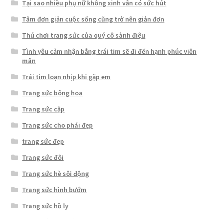
Tại sao nhiều phụ nữ không xinh vẫn có sức hút
Tâm đơn giản cuộc sống cũng trở nên giản đơn
Thú chơi trang sức của quý cô sành điệu
Tình yêu cảm nhận bằng trái tim sẽ đi đến hạnh phúc viên
mãn
Trái tim loạn nhịp khi gặp em
Trang sức bông hoa
Trang sức cặp
Trang sức cho phái đẹp
trang sức đẹp
Trang sức đôi
Trang sức hè sôi động
Trang sức hình bướm
Trang sức hồ ly