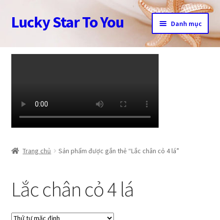
Lucky Star To You
Đi
Chuyển
Danh mục
đến
đến
Điều
nội
Trang chủ
hướng
dung
Câu chuyện trang sức
Cửa hàng
Giỏ hàng
Tài khoản
Trang chủ
Sản phẩm được gắn thẻ “Lắc chân cỏ 4 lá”
Thanh toán
Lắc chân cỏ 4 lá