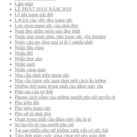
Làm giàu
LỄ PHẬT ĐẢN NĂM 2019
Lệ phí trang trải đời
Lợi ích của việc đeo trang sức
Lựa chọn trang sức của phái đẹp
Nam đeo nhẫn ngón nào đẹp nhất
Ngập tràn hạnh phúc bên trang sức yêu thương
Ngày của mẹ tặng quà gì là ý nghĩa nhất
Nhẫn đầu rồng
Nhẫn đôi
Nhẫn free size
Nhẫn nam
Nhẫn vàng nam
Nhu cầu phát triển trang sức
Nhu cầu trang sức nam tăng một cách ấn tượng
Những thứ quan trọng nhất của đấng mày râu
Phía sau của sự thật
Phong cách sống của những người phụ nữ quyến rũ
Phụ kiện đôi
Phụ kiện trang sức
Phụ nữ là phải đẹp
Quan trọng nhất của đấng mày râu là gì
Sự huyền bí của người phụ nữ
Tại sao nhiều phụ nữ không xinh vẫn có sức hút
Tâm đơn giản cuộc sống cũng trở nên giản đơn