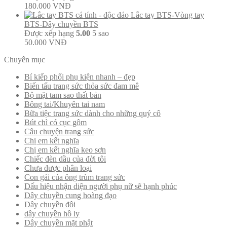
180.000
VNĐ
Lắc tay BTS-Vòng tay
BTS-Dây chuyền BTS
Được xếp hạng
5.00
5 sao
50.000
VNĐ
Chuyên mục
Bí kiếp phối phụ kiện nhanh – đẹp
Biến tấu trang sức thỏa sức đam mê
Bộ mặt tam sao thất bản
Bông tai/Khuyên tai nam
Bữa tiệc trang sức dành cho những quý cô
Bút chì có cục gôm
Câu chuyện trang sức
Chị em kết nghĩa
Chị em kết nghĩa keo sơn
Chiếc đèn dầu của đời tôi
Chưa được phân loại
Con gái của ông trùm trang sức
Dấu hiệu nhận diện người phụ nữ sẽ hạnh phúc
Dây chuyền cung hoàng đạo
Dây chuyền đôi
dây chuyền hồ ly
Dây chuyền mặt phật