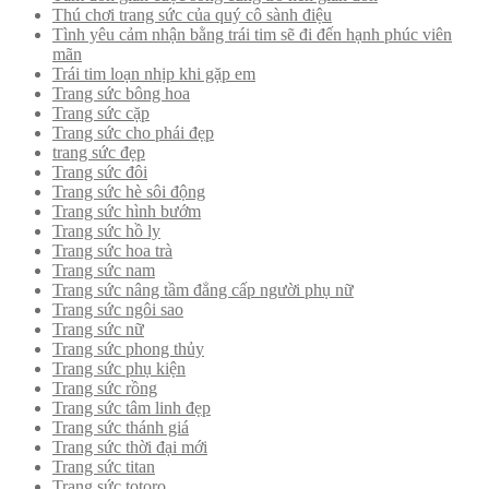
Thú chơi trang sức của quý cô sành điệu
Tình yêu cảm nhận bằng trái tim sẽ đi đến hạnh phúc viên
mãn
Trái tim loạn nhịp khi gặp em
Trang sức bông hoa
Trang sức cặp
Trang sức cho phái đẹp
trang sức đẹp
Trang sức đôi
Trang sức hè sôi động
Trang sức hình bướm
Trang sức hồ ly
Trang sức hoa trà
Trang sức nam
Trang sức nâng tầm đẳng cấp người phụ nữ
Trang sức ngôi sao
Trang sức nữ
Trang sức phong thủy
Trang sức phụ kiện
Trang sức rồng
Trang sức tâm linh đẹp
Trang sức thánh giá
Trang sức thời đại mới
Trang sức titan
Trang sức totoro