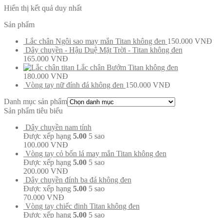
Hiển thị kết quả duy nhất
Sản phẩm
Lắc chân Ngôi sao may mắn Titan không đen
150.000
VNĐ
Dây chuyền - Hậu Duệ Mặt Trời - Titan không đen
165.000
VNĐ
Lắc chân Bướm Titan không đen
180.000
VNĐ
Vòng tay nữ đính đá không đen
150.000
VNĐ
Danh mục sản phẩm
Sản phẩm tiêu biểu
Dây chuyền nam tính
Được xếp hạng
5.00
5 sao
100.000
VNĐ
Vòng tay cỏ bốn lá may mắn Titan không đen
Được xếp hạng
5.00
5 sao
200.000
VNĐ
Dây chuyền đính ba đá không đen
Được xếp hạng
5.00
5 sao
70.000
VNĐ
Vòng tay chiếc đinh Titan không đen
Được xếp hạng
5.00
5 sao