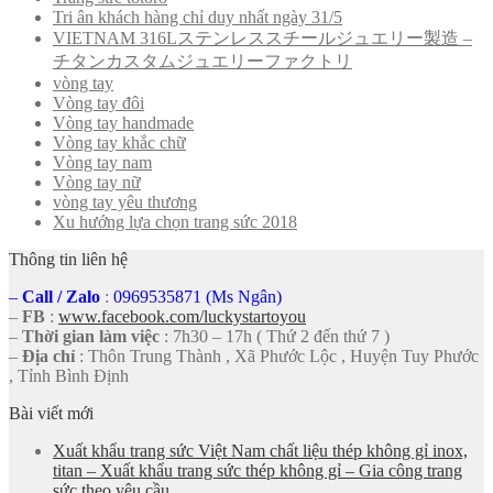
Tri ân khách hàng chỉ duy nhất ngày 31/5
VIETNAM 316Lステンレススチールジュエリー製造 –
チタンカスタムジュエリーファクトリ
vòng tay
Vòng tay đôi
Vòng tay handmade
Vòng tay khắc chữ
Vòng tay nam
Vòng tay nữ
vòng tay yêu thương
Xu hướng lựa chọn trang sức 2018
Thông tin liên hệ
–
Call
/
Zalo
:
0969535871 (Ms Ngân)
–
FB
:
www.facebook.com/luckystartoyou
–
Thời gian làm việc
: 7h30 – 17h ( Thứ 2 đến thứ 7 )
–
Địa chỉ
: Thôn Trung Thành , Xã Phước Lộc , Huyện Tuy Phước
, Tỉnh Bình Định
Bài viết mới
Xuất khẩu trang sức Việt Nam chất liệu thép không gỉ inox,
titan – Xuất khẩu trang sức thép không gỉ – Gia công trang
sức theo yêu cầu.