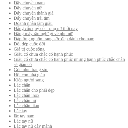
Dây chuyền nam
Dây chuyền nữ
Dây chuyền thánh giá
Dây chuyền trái tim
Doanh nhân làm giàu
Đẳng cấp quý cô – phụ nữ thời nay
Đấng mày râu nghĩ gì về phụ nữ
Đáp ứng nguồn trang sức đẹp dành cho nam
Đôi dép cuộc đời
Giá trị cuộc sống
Giàu có chưa chắc có hạnh phúc
Giàu có chưa chắc có hạnh phúc nhưng hạnh phúc chắc chắn
sẽ giàu có
Góc nhìn trang sức
Hội con nhà giàu
Kiếp người sang
Lắc chân
Lắc chân cho phái đẹp
Lắc chân inox
Lắc chân nữ
Lắc chân titan
Lắc tay
lắc tay nam
Lắc tay nữ
Lắc tay nữ dây mảnh