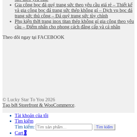
Gia công bọc đá quý trang sức theo yêu cầu giá rẻ – Thiết kế
và gia công bọc đá trang sức thép không gỉ – Dịch vụ bọc đá
trang sức thủ công – Đá quý trang sức tùy chỉnh
Phụ kiện thời trang inox titan thép không gỉ gia công theo yêu
cầu – Điểm nhấn cho phong cách đẳng cấp và cá nhân
Theo dõi ngay tại FACEBOOK
© Lucky Star To You 2026
Tạo bởi Storefront & WooCommerce
.
Tài khoản của tôi
Tìm kiếm
Tìm kiếm:
Tìm kiếm
Cart
0