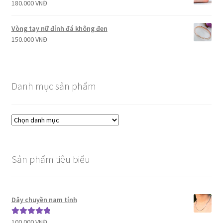
180.000
VNĐ
Vòng tay nữ đính đá không đen
150.000
VNĐ
Danh mục sản phẩm
Sản phẩm tiêu biểu
Dây chuyền nam tính
100.000
VNĐ
Được xếp