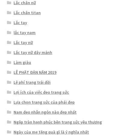
Lắc chân nữ
Lắc chân titan
Lắc tay
lắc tay nam
Lắc tay nữ
Lắc tay nữ dây mảnh
Làm giàu
LỄ PHẬT ĐẢN NĂM 2019
Lệ phí trang trải đời
Lợi ích của việc đeo trang sức
Lựa chọn trang sức của phái đẹp
Nam đeo nhẫn ngón nào đẹp nhất
Ngập tràn hạnh phúc bên trang sức yêu thương
Ngày của mẹ tặng quà gì là ý nghĩa nhất