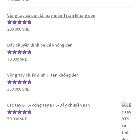
hạng
5.00
5
sao
Vòng tay cỏ bốn lá may mắn Titan không đen
200.000
VNĐ
Được xếp
hạng
5.00
5
sao
Dây chuyền đính ba đá không đen
70.000
VNĐ
Được xếp
hạng
5.00
5
sao
Vòng tay chiếc đinh Titan không đen
180.000
VNĐ
Được xếp
hạng
5.00
5
sao
Lắc tay BTS-Vòng tay BTS-Dây chuyền BTS
50.000
VNĐ
Được xếp
hạng
5.00
5
sao