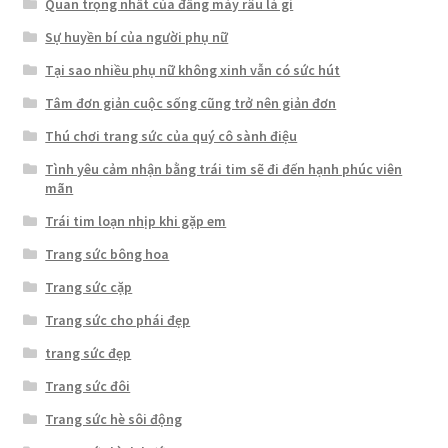
Quan trọng nhất của đấng mày râu là gì
Sự huyền bí của người phụ nữ
Tại sao nhiều phụ nữ không xinh vẫn có sức hút
Tâm đơn giản cuộc sống cũng trở nên giản đơn
Thú chơi trang sức của quý cô sành điệu
Tình yêu cảm nhận bằng trái tim sẽ đi đến hạnh phúc viên
mãn
Trái tim loạn nhịp khi gặp em
Trang sức bông hoa
Trang sức cặp
Trang sức cho phái đẹp
trang sức đẹp
Trang sức đôi
Trang sức hè sôi động