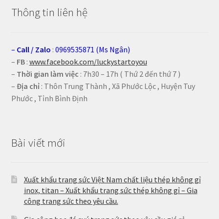
Thông tin liên hệ
–
Call
/
Zalo
:
0969535871 (Ms Ngân)
–
FB
:
www.facebook.com/luckystartoyou
–
Thời gian làm việc
: 7h30 – 17h ( Thứ 2 đến thứ 7 )
–
Địa chỉ
: Thôn Trung Thành , Xã Phước Lộc , Huyện Tuy
Phước , Tỉnh Bình Định
Bài viết mới
Xuất khẩu trang sức Việt Nam chất liệu thép không gỉ
inox, titan – Xuất khẩu trang sức thép không gỉ – Gia
công trang sức theo yêu cầu.