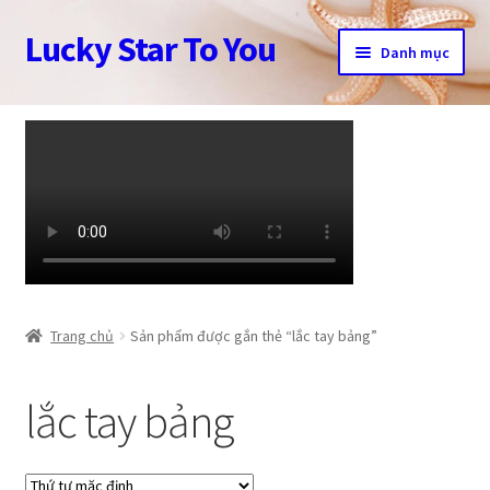
Lucky Star To You
Đi
Chuyển
Danh mục
đến
đến
Điều
nội
Trang chủ
hướng
dung
Câu chuyện trang sức
Cửa hàng
Giỏ hàng
Tài khoản
Trang chủ
Sản phẩm được gắn thẻ “lắc tay bảng”
Thanh toán
lắc tay bảng