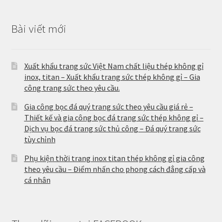
Bài viết mới
Xuất khẩu trang sức Việt Nam chất liệu thép không gỉ
inox, titan – Xuất khẩu trang sức thép không gỉ – Gia
công trang sức theo yêu cầu.
Gia công bọc đá quý trang sức theo yêu cầu giá rẻ –
Thiết kế và gia công bọc đá trang sức thép không gỉ –
Dịch vụ bọc đá trang sức thủ công – Đá quý trang sức
tùy chỉnh
Phụ kiện thời trang inox titan thép không gỉ gia công
theo yêu cầu – Điểm nhấn cho phong cách đẳng cấp và
cá nhân