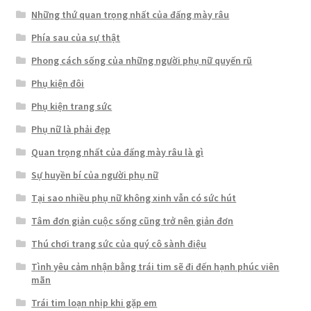
Những thứ quan trọng nhất của đấng mày râu
Phía sau của sự thật
Phong cách sống của những người phụ nữ quyến rũ
Phụ kiện đôi
Phụ kiện trang sức
Phụ nữ là phải đẹp
Quan trọng nhất của đấng mày râu là gì
Sự huyền bí của người phụ nữ
Tại sao nhiều phụ nữ không xinh vẫn có sức hút
Tâm đơn giản cuộc sống cũng trở nên giản đơn
Thú chơi trang sức của quý cô sành điệu
Tình yêu cảm nhận bằng trái tim sẽ đi đến hạnh phúc viên
mãn
Trái tim loạn nhịp khi gặp em