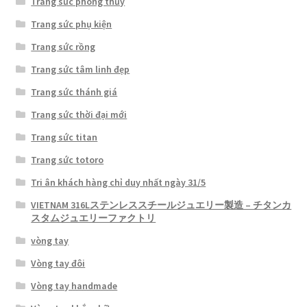
Trang sức phong thủy
Trang sức phụ kiện
Trang sức rồng
Trang sức tâm linh đẹp
Trang sức thánh giá
Trang sức thời đại mới
Trang sức titan
Trang sức totoro
Tri ân khách hàng chỉ duy nhất ngày 31/5
VIETNAM 316Lステンレススチールジュエリー製造 – チタンカ
スタムジュエリーファクトリ
vòng tay
Vòng tay đôi
Vòng tay handmade