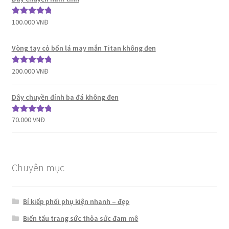
100.000
VNĐ
Được xếp
hạng
5.00
5
sao
Vòng tay cỏ bốn lá may mắn Titan không đen
200.000
VNĐ
Được xếp
hạng
5.00
5
sao
Dây chuyền đính ba đá không đen
70.000
VNĐ
Được xếp
hạng
5.00
5
sao
Chuyên mục
Bí kiếp phối phụ kiện nhanh – đẹp
Biến tấu trang sức thỏa sức đam mê