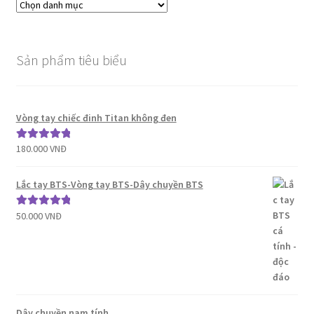
Sản phẩm tiêu biểu
Vòng tay chiếc đinh Titan không đen
180.000
VNĐ
Được xếp
hạng
5.00
5
sao
Lắc tay BTS-Vòng tay BTS-Dây chuyền BTS
50.000
VNĐ
Được xếp
hạng
5.00
5
sao
Dây chuyền nam tính