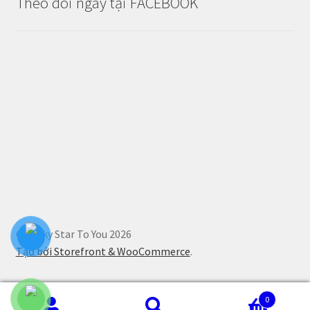
Theo dõi ngay tại FACEBOOK
© Lucky Star To You 2026
Tạo bởi Storefront & WooCommerce
.
0