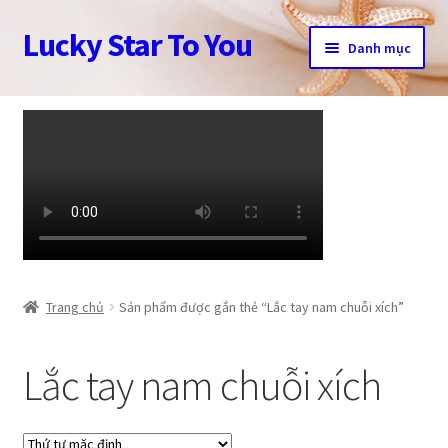
Lucky Star To You
Đi
Chuyển
Danh mục
đến
đến
Điều
nội
Trang chủ
hướng
dung
Câu chuyện trang sức
Cửa hàng
Giỏ hàng
Tài khoản
Trang chủ
Sản phẩm được gắn thẻ “Lắc tay nam chuỗi xích”
Thanh toán
Lắc tay nam chuỗi xích