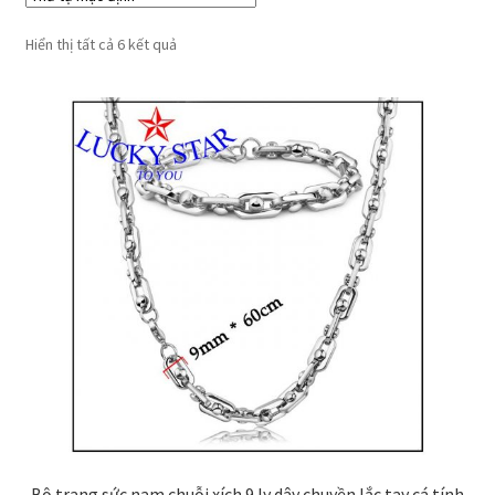
Hiển thị tất cả 6 kết quả
Bộ trang sức nam chuỗi xích 9 ly dây chuyền lắc tay cá tính