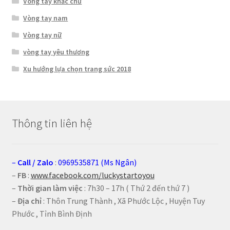
Vòng tay khắc chữ
Vòng tay nam
Vòng tay nữ
vòng tay yêu thương
Xu hướng lựa chọn trang sức 2018
Thông tin liên hệ
–
Call
/
Zalo
:
0969535871 (Ms Ngân)
–
FB
:
www.facebook.com/luckystartoyou
–
Thời gian làm việc
: 7h30 – 17h ( Thứ 2 đến thứ 7 )
–
Địa chỉ
: Thôn Trung Thành , Xã Phước Lộc , Huyện Tuy
Phước , Tỉnh Bình Định