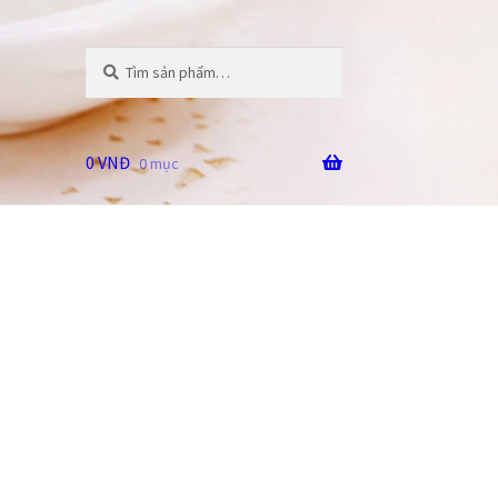
Tìm
Tìm
kiếm:
kiếm
0
VNĐ
0 mục