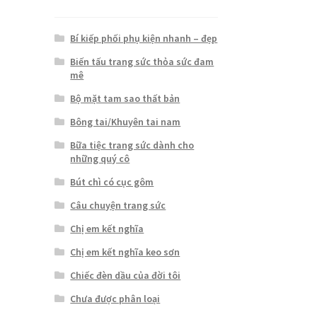
Bí kiếp phối phụ kiện nhanh – đẹp
Biến tấu trang sức thỏa sức đam
mê
Bộ mặt tam sao thất bản
Bông tai/Khuyên tai nam
Bữa tiệc trang sức dành cho
những quý cô
Bút chì có cục gôm
Câu chuyện trang sức
Chị em kết nghĩa
Chị em kết nghĩa keo sơn
Chiếc đèn dầu của đời tôi
Chưa được phân loại