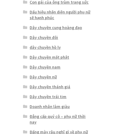
Con gái của ông trùm trang sức
Dấu hiệu nhận diện người phụ nữ
sẽ hạnh phúc
Dây chuyền cung hoàng đạo
Dây chuyền đôi
dây chuyền hồ ly
Dây chuyền mặt phật
Dây chuyền nam
Dây chuyền nữ
Dây chuyền thánh giá
Dây chuyền trái tim
Doanh nhân làm giàu
Đẳng cấp quý cô – phụ nữ thời
nay
Đấng mày râu nghĩ gì về phụ nữ