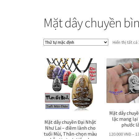
Mặt dây chuyền bì
Hiển thị tất cả
Mặt dây chuyề
lặc mang lại
Mặt dây chuyền Đại Nhật
phước l
Như Lai – điềm lành cho
tuổi Mùi, Thân-chọn màu
120.000
VNĐ
–
1