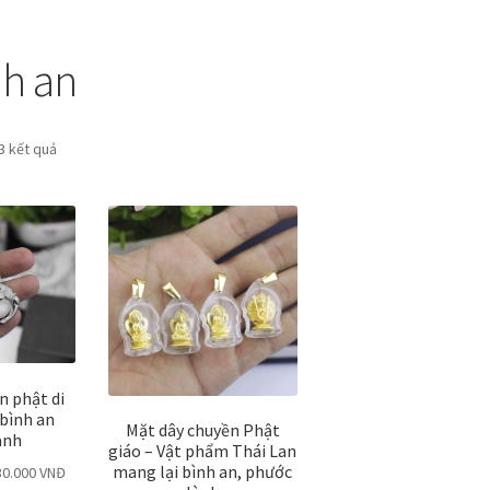
nh an
 3 kết quả
n phật di
 bình an
Mặt dây chuyền Phật
ành
giáo – Vật phẩm Thái Lan
mang lại bình an, phước
30.000
VNĐ