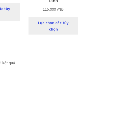
lành
ác tùy
115.000
VNĐ
Lựa chọn các tùy
chọn
 3 kết quả