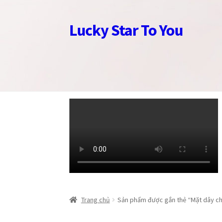
Lucky Star To You
Đi
Chuyển
đến
đến
Điều
nội
hướng
dung
Trang chủ
Trang chủ
Câu chuyện trang sức
Câu chuyện trang sức
Cửa hàng
Cửa hàng
Giỏ
Giỏ
Trang chủ
Sản phẩm được gắn thẻ “Mặt dây ch