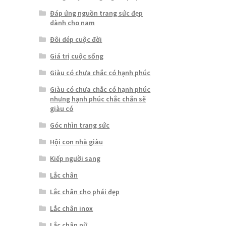
Đáp ứng nguồn trang sức đẹp
dành cho nam
Đôi dép cuộc đời
Giá trị cuộc sống
Giàu có chưa chắc có hạnh phúc
Giàu có chưa chắc có hạnh phúc
nhưng hạnh phúc chắc chắn sẽ
giàu có
Góc nhìn trang sức
Hội con nhà giàu
Kiếp người sang
Lắc chân
Lắc chân cho phái đẹp
Lắc chân inox
Lắc chân nữ