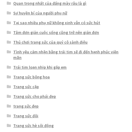
Quan trọng nhất của đấng mày râu là gì
Sự huyền bí của người phụ nữ
Tại sao nhiều phụ nữ không xinh vẫn có sức hút
Tâm đơn giản cuộc sống cũng trở nên giản đơn
Thú chơi trang sức của quý cô sành điệu
Tình yêu cảm nhận bằng trái tim sẽ đi đến hạnh phúc viên
mãn
Trái tim loạn nhịp khi gặp em
Trang sức bông hoa
Trang sức cặp
Trang sức cho phái đẹp
trang sức đẹp
Trang sức đôi
Trang sức hè sôi động