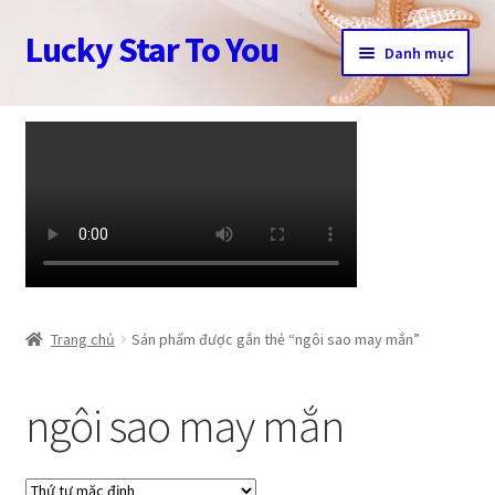
Lucky Star To You
Đi
Chuyển
Danh mục
đến
đến
Điều
nội
Trang chủ
hướng
dung
Câu chuyện trang sức
Cửa hàng
Giỏ hàng
Tài khoản
Trang chủ
Sản phẩm được gắn thẻ “ngôi sao may mắn”
Thanh toán
ngôi sao may mắn