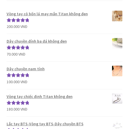
Vòng tay cỏ bốn lá may mắn Titan không đen
200.000
VNĐ
Được xếp
hạng
5.00
5
sao
Dây chuyền đính ba đá không đen
70.000
VNĐ
Được xếp
hạng
5.00
5
sao
Dây chuyền nam tính
100.000
VNĐ
Được xếp
hạng
5.00
5
sao
Vòng tay chiếc đinh Titan không đen
180.000
VNĐ
Được xếp
hạng
5.00
5
sao
Lắc tay BTS-Vòng tay BTS-Dây chuyền BTS