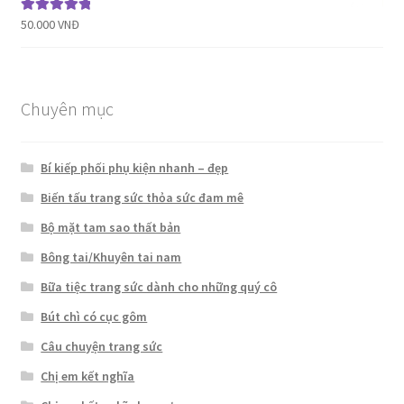
50.000
VNĐ
Được xếp
hạng
5.00
5
sao
Chuyên mục
Bí kiếp phối phụ kiện nhanh – đẹp
Biến tấu trang sức thỏa sức đam mê
Bộ mặt tam sao thất bản
Bông tai/Khuyên tai nam
Bữa tiệc trang sức dành cho những quý cô
Bút chì có cục gôm
Câu chuyện trang sức
Chị em kết nghĩa