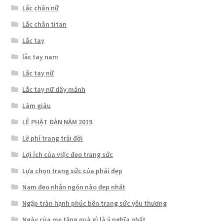
Lắc chân nữ
Lắc chân titan
Lắc tay
lắc tay nam
Lắc tay nữ
Lắc tay nữ dây mảnh
Làm giàu
LỄ PHẬT ĐẢN NĂM 2019
Lệ phí trang trải đời
Lợi ích của việc đeo trang sức
Lựa chọn trang sức của phái đẹp
Nam đeo nhẫn ngón nào đẹp nhất
Ngập tràn hạnh phúc bên trang sức yêu thương
Ngày của mẹ tặng quà gì là ý nghĩa nhất