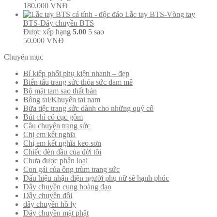
180.000
VNĐ
Lắc tay BTS-Vòng tay
BTS-Dây chuyền BTS
Được xếp hạng
5.00
5 sao
50.000
VNĐ
Chuyên mục
Bí kiếp phối phụ kiện nhanh – đẹp
Biến tấu trang sức thỏa sức đam mê
Bộ mặt tam sao thất bản
Bông tai/Khuyên tai nam
Bữa tiệc trang sức dành cho những quý cô
Bút chì có cục gôm
Câu chuyện trang sức
Chị em kết nghĩa
Chị em kết nghĩa keo sơn
Chiếc đèn dầu của đời tôi
Chưa được phân loại
Con gái của ông trùm trang sức
Dấu hiệu nhận diện người phụ nữ sẽ hạnh phúc
Dây chuyền cung hoàng đạo
Dây chuyền đôi
dây chuyền hồ ly
Dây chuyền mặt phật