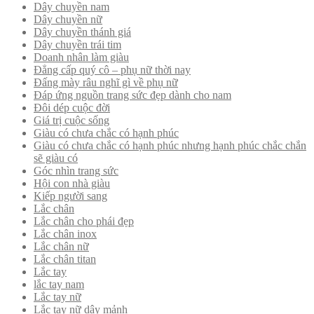
Dây chuyền nam
Dây chuyền nữ
Dây chuyền thánh giá
Dây chuyền trái tim
Doanh nhân làm giàu
Đẳng cấp quý cô – phụ nữ thời nay
Đấng mày râu nghĩ gì về phụ nữ
Đáp ứng nguồn trang sức đẹp dành cho nam
Đôi dép cuộc đời
Giá trị cuộc sống
Giàu có chưa chắc có hạnh phúc
Giàu có chưa chắc có hạnh phúc nhưng hạnh phúc chắc chắn
sẽ giàu có
Góc nhìn trang sức
Hội con nhà giàu
Kiếp người sang
Lắc chân
Lắc chân cho phái đẹp
Lắc chân inox
Lắc chân nữ
Lắc chân titan
Lắc tay
lắc tay nam
Lắc tay nữ
Lắc tay nữ dây mảnh