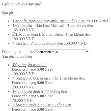
Hiển thị kết quả duy nhất
Sản phẩm
Lắc chân Ngôi sao may mắn Titan không đen
150.000
VNĐ
Dây chuyền - Hậu Duệ Mặt Trời - Titan không đen
165.000
VNĐ
Lắc chân Bướm Titan không đen
180.000
VNĐ
Vòng tay nữ đính đá không đen
150.000
VNĐ
Danh mục sản phẩm
Sản phẩm tiêu biểu
Dây chuyền nam tính
Được xếp hạng
5.00
5 sao
100.000
VNĐ
Vòng tay cỏ bốn lá may mắn Titan không đen
Được xếp hạng
5.00
5 sao
200.000
VNĐ
Dây chuyền đính ba đá không đen
Được xếp hạng
5.00
5 sao
70.000
VNĐ
Vòng tay chiếc đinh Titan không đen
Được xếp hạng
5.00
5 sao