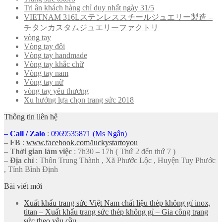
Tri ân khách hàng chỉ duy nhất ngày 31/5
VIETNAM 316Lステンレススチールジュエリー製造 –
チタンカスタムジュエリーファクトリ
vòng tay
Vòng tay đôi
Vòng tay handmade
Vòng tay khắc chữ
Vòng tay nam
Vòng tay nữ
vòng tay yêu thương
Xu hướng lựa chọn trang sức 2018
Thông tin liên hệ
–
Call
/
Zalo
:
0969535871 (Ms Ngân)
–
FB
:
www.facebook.com/luckystartoyou
–
Thời gian làm việc
: 7h30 – 17h ( Thứ 2 đến thứ 7 )
–
Địa chỉ
: Thôn Trung Thành , Xã Phước Lộc , Huyện Tuy Phước
, Tỉnh Bình Định
Bài viết mới
Xuất khẩu trang sức Việt Nam chất liệu thép không gỉ inox,
titan – Xuất khẩu trang sức thép không gỉ – Gia công trang
sức theo yêu cầu.