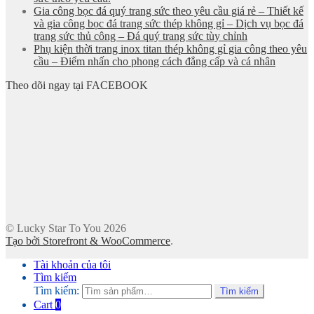
Gia công bọc đá quý trang sức theo yêu cầu giá rẻ – Thiết kế
và gia công bọc đá trang sức thép không gỉ – Dịch vụ bọc đá
trang sức thủ công – Đá quý trang sức tùy chỉnh
Phụ kiện thời trang inox titan thép không gỉ gia công theo yêu
cầu – Điểm nhấn cho phong cách đẳng cấp và cá nhân
Theo dõi ngay tại FACEBOOK
© Lucky Star To You 2026
Tạo bởi Storefront & WooCommerce
.
Tài khoản của tôi
Tìm kiếm
Tìm kiếm:
Tìm kiếm
Cart
0