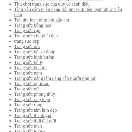
Thú chơi trang sức của quý cô sành điệu
Tình yêu cảm nhận bằng trái tim sẽ đi đến hạnh phúc viên
mãn
Trái tim loạn nhịp khi gặp em
Trang sức bông hoa
Trang sức cặp
Trang sức cho phái đẹp
trang sức đẹp
Trang sức đôi
Trang sức hè sôi động
Trang sức hình bướm
Trang sức hồ ly
Trang sức hoa trà
Trang sức nam
Trang sức nâng tầm đẳng cấp người phụ nữ
Trang sức ngôi sao
Trang sức nữ
Trang sức phong thủy
Trang sức phụ kiện
Trang sức rồng
Trang sức tâm linh đẹp
Trang sức thánh giá
Trang sức thời đại mới
Trang sức titan
Trang sức totoro