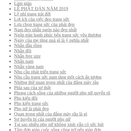
Làm giàu
LỄ PHẬT ĐẢN NĂM 2019
Lệ phí trang trải đời
Lợi ích của việc đeo trang sức
Lựa chọn trang sức của phái đẹp
Nam đeo nhẫn ngón nào đẹp nhất
Ngập tràn hạnh phúc bên trang sức yêu thương
Ngày của mẹ tặng quà gì là ý nghĩa nhất
Nhẫn đầu rồng
Nhẫn đôi
Nhẫn free size
Nhẫn nam
Nhẫn vàng nam
Nhu cầu phát triển trang sức
Nhu cầu trang sức nam tăng một cách ấn tượng
Những thứ quan trọng nhất của đấng mày râu
Phía sau của sự thật
Phong cách sống của những người phụ nữ quyến rũ
Phụ kiện đôi
Phụ kiện trang sức
Phụ nữ là phải đẹp
Quan trọng nhất của đấng mày râu là gì
Sự huyền bí của người phụ nữ
Tại sao nhiều phụ nữ không xinh vẫn có sức hút
Tâm đơn giản cuộc sống cũng trở nên giản đơn