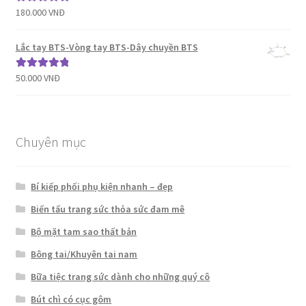
180.000
VNĐ
Được xếp
hạng
5.00
5
sao
Lắc tay BTS-Vòng tay BTS-Dây chuyền BTS
50.000
VNĐ
Được xếp
hạng
5.00
5
sao
Chuyên mục
Bí kiếp phối phụ kiện nhanh – đẹp
Biến tấu trang sức thỏa sức đam mê
Bộ mặt tam sao thất bản
Bông tai/Khuyên tai nam
Bữa tiệc trang sức dành cho những quý cô
Bút chì có cục gôm