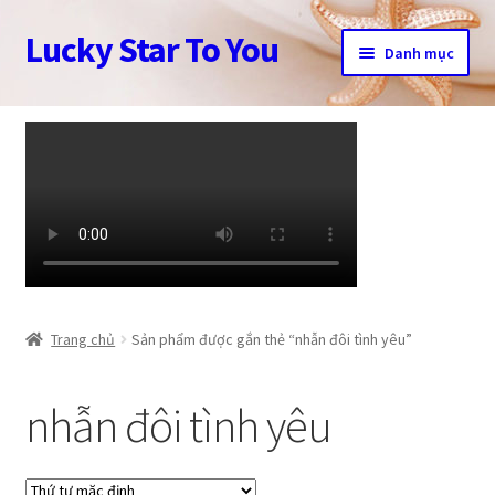
Lucky Star To You
Đi
Chuyển
Danh mục
đến
đến
Điều
nội
Trang chủ
hướng
dung
Câu chuyện trang sức
Cửa hàng
Giỏ hàng
Tài khoản
Trang chủ
Sản phẩm được gắn thẻ “nhẫn đôi tình yêu”
Thanh toán
nhẫn đôi tình yêu