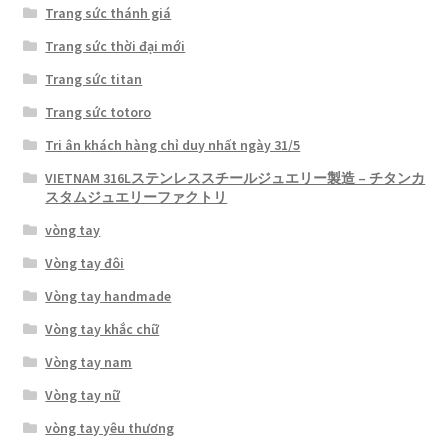
Trang sức thánh giá
Trang sức thời đại mới
Trang sức titan
Trang sức totoro
Tri ân khách hàng chỉ duy nhất ngày 31/5
VIETNAM 316Lステンレススチールジュエリー製造 – チタンカ
スタムジュエリーファクトリ
vòng tay
Vòng tay đôi
Vòng tay handmade
Vòng tay khắc chữ
Vòng tay nam
Vòng tay nữ
vòng tay yêu thương