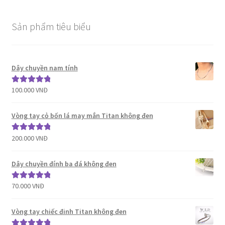
Sản phẩm tiêu biểu
Dây chuyền nam tính
100.000
VNĐ
Được xếp
hạng
5.00
5
sao
Vòng tay cỏ bốn lá may mắn Titan không đen
200.000
VNĐ
Được xếp
hạng
5.00
5
sao
Dây chuyền đính ba đá không đen
70.000
VNĐ
Được xếp
hạng
5.00
5
sao
Vòng tay chiếc đinh Titan không đen