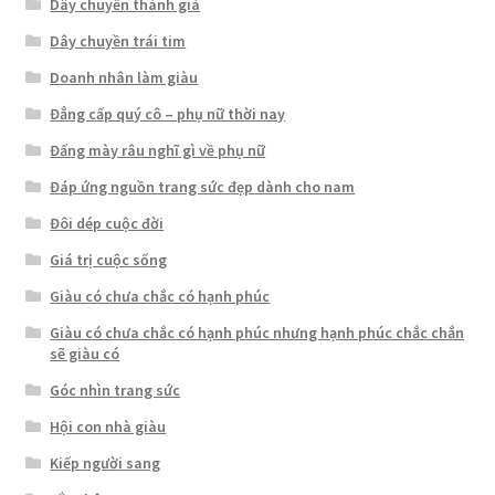
Dây chuyền thánh giá
Dây chuyền trái tim
Doanh nhân làm giàu
Đẳng cấp quý cô – phụ nữ thời nay
Đấng mày râu nghĩ gì về phụ nữ
Đáp ứng nguồn trang sức đẹp dành cho nam
Đôi dép cuộc đời
Giá trị cuộc sống
Giàu có chưa chắc có hạnh phúc
Giàu có chưa chắc có hạnh phúc nhưng hạnh phúc chắc chắn
sẽ giàu có
Góc nhìn trang sức
Hội con nhà giàu
Kiếp người sang