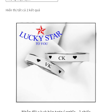
Hiển thị tất cả 2 kết quả
Nhẫn đôi c.k vk bản trơn ý nghĩa – 1 chiếc