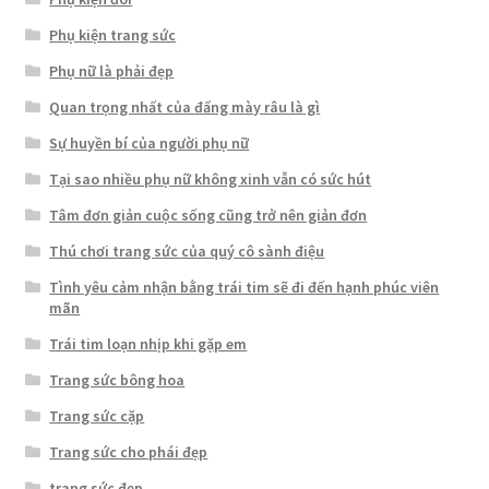
Phụ kiện trang sức
Phụ nữ là phải đẹp
Quan trọng nhất của đấng mày râu là gì
Sự huyền bí của người phụ nữ
Tại sao nhiều phụ nữ không xinh vẫn có sức hút
Tâm đơn giản cuộc sống cũng trở nên giản đơn
Thú chơi trang sức của quý cô sành điệu
Tình yêu cảm nhận bằng trái tim sẽ đi đến hạnh phúc viên
mãn
Trái tim loạn nhịp khi gặp em
Trang sức bông hoa
Trang sức cặp
Trang sức cho phái đẹp
trang sức đẹp