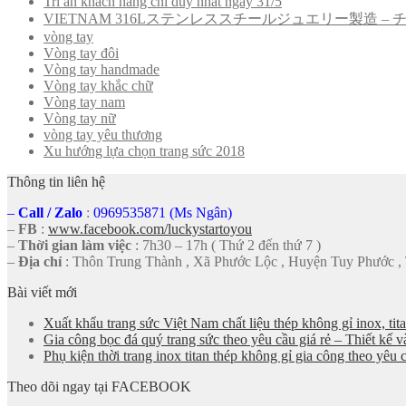
Tri ân khách hàng chỉ duy nhất ngày 31/5
VIETNAM 316Lステンレススチールジュエリー製造 
vòng tay
Vòng tay đôi
Vòng tay handmade
Vòng tay khắc chữ
Vòng tay nam
Vòng tay nữ
vòng tay yêu thương
Xu hướng lựa chọn trang sức 2018
Thông tin liên hệ
–
Call
/
Zalo
:
0969535871 (Ms Ngân)
–
FB
:
www.facebook.com/luckystartoyou
–
Thời gian làm việc
: 7h30 – 17h ( Thứ 2 đến thứ 7 )
–
Địa chỉ
: Thôn Trung Thành , Xã Phước Lộc , Huyện Tuy Phước ,
Bài viết mới
Xuất khẩu trang sức Việt Nam chất liệu thép không gỉ inox, tit
Gia công bọc đá quý trang sức theo yêu cầu giá rẻ – Thiết kế v
Phụ kiện thời trang inox titan thép không gỉ gia công theo yê
Theo dõi ngay tại FACEBOOK