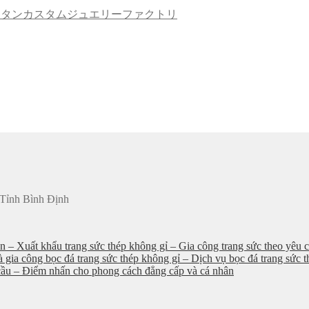
– チタンカスタムジュエリーファクトリ
 Tỉnh Bình Định
an – Xuất khẩu trang sức thép không gỉ – Gia công trang sức theo yêu c
à gia công bọc đá trang sức thép không gỉ – Dịch vụ bọc đá trang sức 
u cầu – Điểm nhấn cho phong cách đẳng cấp và cá nhân