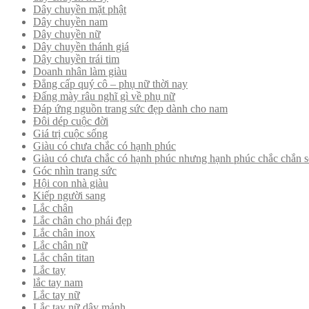
Dây chuyền mặt phật
Dây chuyền nam
Dây chuyền nữ
Dây chuyền thánh giá
Dây chuyền trái tim
Doanh nhân làm giàu
Đẳng cấp quý cô – phụ nữ thời nay
Đấng mày râu nghĩ gì về phụ nữ
Đáp ứng nguồn trang sức đẹp dành cho nam
Đôi dép cuộc đời
Giá trị cuộc sống
Giàu có chưa chắc có hạnh phúc
Giàu có chưa chắc có hạnh phúc nhưng hạnh phúc chắc chắn s
Góc nhìn trang sức
Hội con nhà giàu
Kiếp người sang
Lắc chân
Lắc chân cho phái đẹp
Lắc chân inox
Lắc chân nữ
Lắc chân titan
Lắc tay
lắc tay nam
Lắc tay nữ
Lắc tay nữ dây mảnh