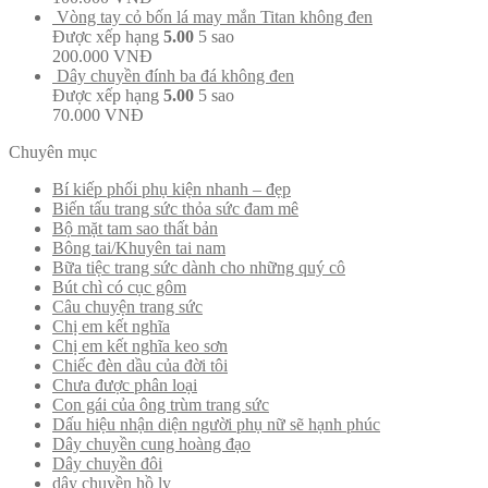
Vòng tay cỏ bốn lá may mắn Titan không đen
Được xếp hạng
5.00
5 sao
200.000
VNĐ
Dây chuyền đính ba đá không đen
Được xếp hạng
5.00
5 sao
70.000
VNĐ
Chuyên mục
Bí kiếp phối phụ kiện nhanh – đẹp
Biến tấu trang sức thỏa sức đam mê
Bộ mặt tam sao thất bản
Bông tai/Khuyên tai nam
Bữa tiệc trang sức dành cho những quý cô
Bút chì có cục gôm
Câu chuyện trang sức
Chị em kết nghĩa
Chị em kết nghĩa keo sơn
Chiếc đèn dầu của đời tôi
Chưa được phân loại
Con gái của ông trùm trang sức
Dấu hiệu nhận diện người phụ nữ sẽ hạnh phúc
Dây chuyền cung hoàng đạo
Dây chuyền đôi
dây chuyền hồ ly