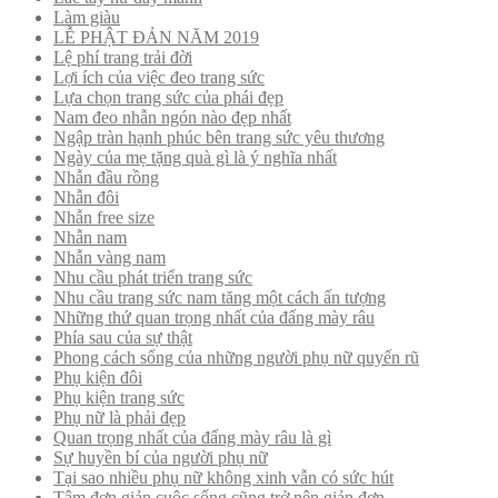
Làm giàu
LỄ PHẬT ĐẢN NĂM 2019
Lệ phí trang trải đời
Lợi ích của việc đeo trang sức
Lựa chọn trang sức của phái đẹp
Nam đeo nhẫn ngón nào đẹp nhất
Ngập tràn hạnh phúc bên trang sức yêu thương
Ngày của mẹ tặng quà gì là ý nghĩa nhất
Nhẫn đầu rồng
Nhẫn đôi
Nhẫn free size
Nhẫn nam
Nhẫn vàng nam
Nhu cầu phát triển trang sức
Nhu cầu trang sức nam tăng một cách ấn tượng
Những thứ quan trọng nhất của đấng mày râu
Phía sau của sự thật
Phong cách sống của những người phụ nữ quyến rũ
Phụ kiện đôi
Phụ kiện trang sức
Phụ nữ là phải đẹp
Quan trọng nhất của đấng mày râu là gì
Sự huyền bí của người phụ nữ
Tại sao nhiều phụ nữ không xinh vẫn có sức hút
Tâm đơn giản cuộc sống cũng trở nên giản đơn