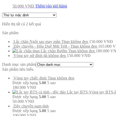
50.000
VNĐ
Thêm vào giỏ hàng
Hiển thị tất cả 2 kết quả
Sản phẩm
Lắc chân Ngôi sao may mắn Titan không đen
150.000
VNĐ
Dây chuyền - Hậu Duệ Mặt Trời - Titan không đen
165.000
V
Lắc chân Bướm Titan không đen
180.000
V
Vòng tay nữ đính đá không đen
150.000
VNĐ
Danh mục sản phẩm
Sản phẩm tiêu biểu
Vòng tay chiếc đinh Titan không đen
Được xếp hạng
5.00
5 sao
180.000
VNĐ
Lắc tay BTS-Vòng tay BTS-
Được xếp hạng
5.00
5 sao
50.000
VNĐ
Dây chuyền nam tính
Được xếp hạng
5.00
5 sao
100.000
VNĐ