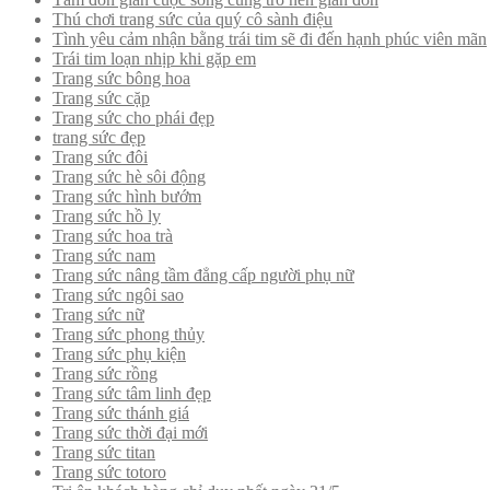
Thú chơi trang sức của quý cô sành điệu
Tình yêu cảm nhận bằng trái tim sẽ đi đến hạnh phúc viên mãn
Trái tim loạn nhịp khi gặp em
Trang sức bông hoa
Trang sức cặp
Trang sức cho phái đẹp
trang sức đẹp
Trang sức đôi
Trang sức hè sôi động
Trang sức hình bướm
Trang sức hồ ly
Trang sức hoa trà
Trang sức nam
Trang sức nâng tầm đẳng cấp người phụ nữ
Trang sức ngôi sao
Trang sức nữ
Trang sức phong thủy
Trang sức phụ kiện
Trang sức rồng
Trang sức tâm linh đẹp
Trang sức thánh giá
Trang sức thời đại mới
Trang sức titan
Trang sức totoro