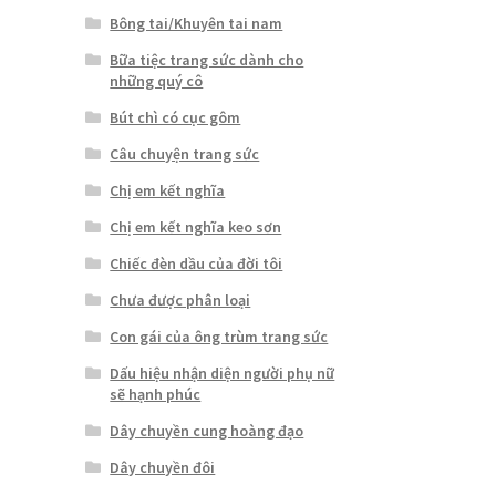
Bông tai/Khuyên tai nam
Bữa tiệc trang sức dành cho
những quý cô
Bút chì có cục gôm
Câu chuyện trang sức
Chị em kết nghĩa
Chị em kết nghĩa keo sơn
Chiếc đèn dầu của đời tôi
Chưa được phân loại
Con gái của ông trùm trang sức
Dấu hiệu nhận diện người phụ nữ
sẽ hạnh phúc
Dây chuyền cung hoàng đạo
Dây chuyền đôi