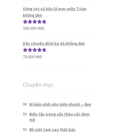
sao
Vòng tay cỏ bốn lá may mắn Titan
không đen
200.000
VNĐ
Được xếp
hạng
5.00
5
sao
Dây chuyền đính ba đá không đen
70.000
VNĐ
Được xếp
hạng
5.00
5
sao
Chuyên mục
Bí kiếp phối phụ kiện nhanh – đẹp
Biến tấu trang sức thỏa sức đam
mê
Bộ mặt tam sao thất bản