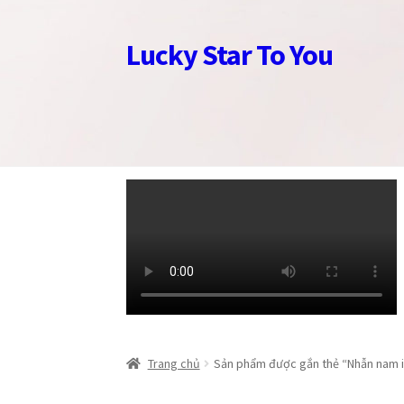
Lucky Star To You
Đi
Chuyển
đến
đến
Điều
nội
hướng
dung
Trang chủ
Trang chủ
Câu chuyện trang sức
Câu chuyện trang sức
Cửa hàng
Cửa hàng
Giỏ
Giỏ
Trang chủ
Sản phẩm được gắn thẻ “Nhẫn nam 