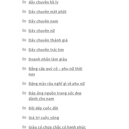
dây chuyền hồ ly
Dây chuyền mặt phật
Dây chuyền nam
Dây chuyền nữ
Dây chuyền thánh giá
Dây chuyền trái tim
Doanh nhân làm giàu
Đẳng cấp quý cô – phụ nữ thời
nay
Đấng mày râu nghĩ gì về phụ nữ
Đáp ứng nguồn trang sức đẹp
dành cho nam
Đôi dép cuộc đời
Giá trị cuộc sống
Giàu có chưa chắc có hạnh phúc