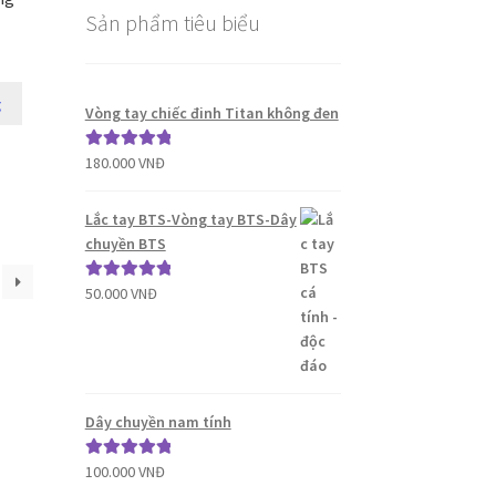
Sản phẩm tiêu biểu
g
Vòng tay chiếc đinh Titan không đen
180.000
VNĐ
Được xếp
hạng
5.00
5
sao
Lắc tay BTS-Vòng tay BTS-Dây
chuyền BTS
50.000
VNĐ
Được xếp
hạng
5.00
5
sao
Dây chuyền nam tính
100.000
VNĐ
Được xếp
hạng
5.00
5