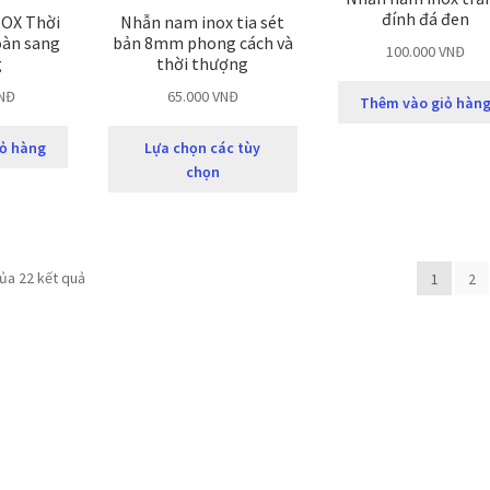
đính đá đen
OX Thời
Nhẫn nam inox tia sét
oàn sang
bản 8mm phong cách và
100.000
VNĐ
g
thời thượng
NĐ
65.000
VNĐ
Thêm vào giỏ hàn
ỏ hàng
Lựa chọn các tùy
chọn
của 22 kết quả
1
2