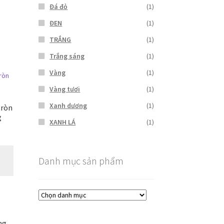
Đá đỏ
(1)
ĐEN
(1)
TRẮNG
(1)
Trắng sáng
(1)
Vàng
(1)
Vàng tươi
(1)
Xanh dương
(1)
tròn
g
XANH LÁ
(1)
Danh mục sản phẩm
ng