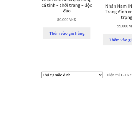
cá tính – thời trang – độc
Nhẫn Nam IN
đáo
Trang đính x
trọn
80.000
VNĐ
99.000
V
Thêm vào giỏ hàng
Thêm vào gi
Hiển thị 1–16 