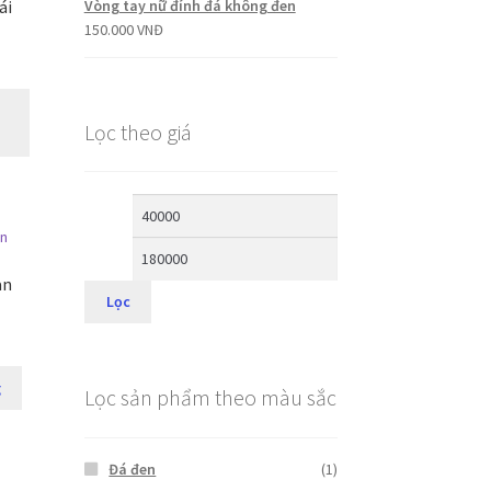
ái
Vòng tay nữ đính đá không đen
150.000
VNĐ
Lọc theo giá
àn
Lọc
g
Lọc sản phẩm theo màu sắc
Đá đen
(1)