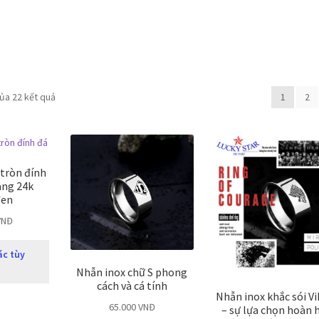
của 22 kết quả
1
2
 tròn đính
àng 24k
đen
VNĐ
ác tùy
Nhẫn inox chữ S phong
cách và cá tính
Nhẫn inox khắc sói Vi
65.000
VNĐ
– sự lựa chọn hoàn 