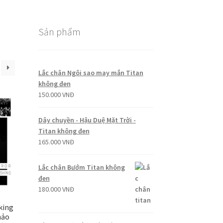
Sản phẩm
Lắc chân Ngôi sao may mắn Titan
không đen
150.000
VNĐ
Dây chuyền - Hậu Duệ Mặt Trời -
Titan không đen
165.000
VNĐ
Lắc chân Bướm Titan không
đen
180.000
VNĐ
king
hảo