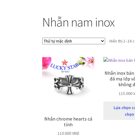
Nhẫn nam inox
Hiển thị 1–16 
Nhẫn inox bản
đá mạ lớp v
không 
115.000
Lựa chọn c
chọn
Nhẫn chrome hearts cá
tính
110.000
VNĐ