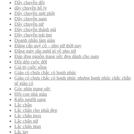
Dây chuyền đôi
dây chuyền hồ ly
Dây chuyền mặt phật
Dây chuyền nam
Dây chuyền nữ
Dây chuyền thánh giá
Dây chuyền trái tim
Doanh nhân làm giàu
Đẳng cấp quý cô – phụ nữ thời nay
Đấng mày râu nghĩ gì về phụ nữ
Đáp ứng nguồn trang sức đẹp dành cho nam
Đôi dép cuộc đời
Giá trị cuộc sống
Giàu có chưa chắc có hạnh phúc
Giàu có chưa chắc có hạnh phúc nhưng hạnh phúc chắc chắn
sẽ giàu có
Góc nhìn trang sức
Hội con nhà giàu
Kiếp người sang
Lắc chân
Lắc chân cho phái đẹp
Lắc chân inox
Lắc chân nữ
Lắc chân titan
Lắc tay