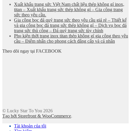
Xuất khẩu trang sức Việt Nam chất liệu thép không gỉ inox,
titan – Xuất khẩu trang sức thép không gỉ – Gia công trang
sức theo yêu cầu.
Gia công bọc đá quý trang sức theo yêu cầu giá rẻ – Thiết kế
và gia công bọc đá trang sức thép không gỉ – Dịch vụ bọc đá
trang sức thủ công – Đá quý trang sức tùy chỉnh
Phụ kiện thời trang inox titan thép không gỉ gia công theo yêu
cầu – Điểm nhấn cho phong cách đẳng cấp và cá nhân
Theo dõi ngay tại FACEBOOK
© Lucky Star To You 2026
Tạo bởi Storefront & WooCommerce
.
Tài khoản của tôi