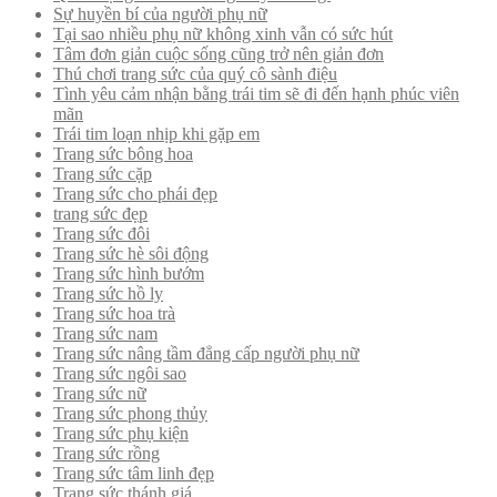
Sự huyền bí của người phụ nữ
Tại sao nhiều phụ nữ không xinh vẫn có sức hút
Tâm đơn giản cuộc sống cũng trở nên giản đơn
Thú chơi trang sức của quý cô sành điệu
Tình yêu cảm nhận bằng trái tim sẽ đi đến hạnh phúc viên
mãn
Trái tim loạn nhịp khi gặp em
Trang sức bông hoa
Trang sức cặp
Trang sức cho phái đẹp
trang sức đẹp
Trang sức đôi
Trang sức hè sôi động
Trang sức hình bướm
Trang sức hồ ly
Trang sức hoa trà
Trang sức nam
Trang sức nâng tầm đẳng cấp người phụ nữ
Trang sức ngôi sao
Trang sức nữ
Trang sức phong thủy
Trang sức phụ kiện
Trang sức rồng
Trang sức tâm linh đẹp
Trang sức thánh giá