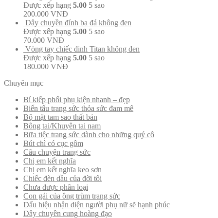
Được xếp hạng
5.00
5 sao
200.000
VNĐ
Dây chuyền đính ba đá không đen
Được xếp hạng
5.00
5 sao
70.000
VNĐ
Vòng tay chiếc đinh Titan không đen
Được xếp hạng
5.00
5 sao
180.000
VNĐ
Chuyên mục
Bí kiếp phối phụ kiện nhanh – đẹp
Biến tấu trang sức thỏa sức đam mê
Bộ mặt tam sao thất bản
Bông tai/Khuyên tai nam
Bữa tiệc trang sức dành cho những quý cô
Bút chì có cục gôm
Câu chuyện trang sức
Chị em kết nghĩa
Chị em kết nghĩa keo sơn
Chiếc đèn dầu của đời tôi
Chưa được phân loại
Con gái của ông trùm trang sức
Dấu hiệu nhận diện người phụ nữ sẽ hạnh phúc
Dây chuyền cung hoàng đạo