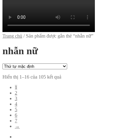
Trang chủ
/
Sản phẩm được gắn thẻ “nhẫn nữ”
nhẫn nữ
Hiển thị 1–16 của 105 kết quả
1
2
3
4
5
6
7
→