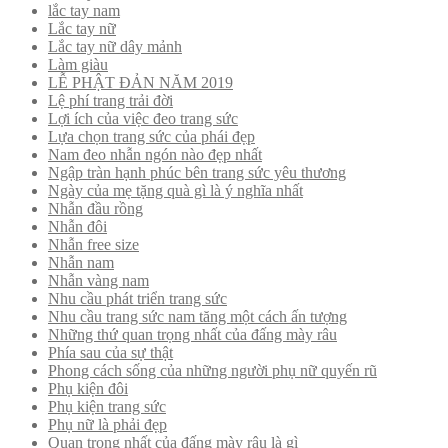
lắc tay nam
Lắc tay nữ
Lắc tay nữ dây mảnh
Làm giàu
LỄ PHẬT ĐẢN NĂM 2019
Lệ phí trang trải đời
Lợi ích của việc đeo trang sức
Lựa chọn trang sức của phái đẹp
Nam đeo nhẫn ngón nào đẹp nhất
Ngập tràn hạnh phúc bên trang sức yêu thương
Ngày của mẹ tặng quà gì là ý nghĩa nhất
Nhẫn đầu rồng
Nhẫn đôi
Nhẫn free size
Nhẫn nam
Nhẫn vàng nam
Nhu cầu phát triển trang sức
Nhu cầu trang sức nam tăng một cách ấn tượng
Những thứ quan trọng nhất của đấng mày râu
Phía sau của sự thật
Phong cách sống của những người phụ nữ quyến rũ
Phụ kiện đôi
Phụ kiện trang sức
Phụ nữ là phải đẹp
Quan trọng nhất của đấng mày râu là gì