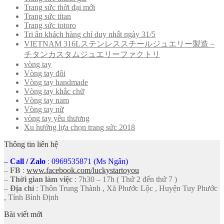
Trang sức thời đại mới
Trang sức titan
Trang sức totoro
Tri ân khách hàng chỉ duy nhất ngày 31/5
VIETNAM 316Lステンレススチールジュエリー製造 –
チタンカスタムジュエリーファクトリ
vòng tay
Vòng tay đôi
Vòng tay handmade
Vòng tay khắc chữ
Vòng tay nam
Vòng tay nữ
vòng tay yêu thương
Xu hướng lựa chọn trang sức 2018
Thông tin liên hệ
–
Call
/
Zalo
:
0969535871 (Ms Ngân)
–
FB
:
www.facebook.com/luckystartoyou
–
Thời gian làm việc
: 7h30 – 17h ( Thứ 2 đến thứ 7 )
–
Địa chỉ
: Thôn Trung Thành , Xã Phước Lộc , Huyện Tuy Phước
, Tỉnh Bình Định
Bài viết mới