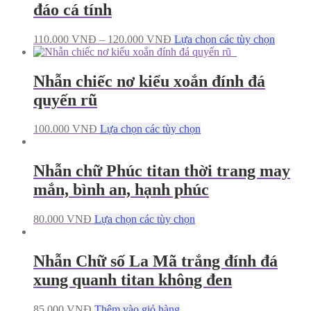
đáo cá tính
110.000
VNĐ
–
120.000
VNĐ
Lựa chọn các tùy chọn
Nhẫn chiếc nơ kiểu xoắn đính đá
quyến rũ
100.000
VNĐ
Lựa chọn các tùy chọn
Nhẫn chữ Phúc titan thời trang may
mắn, bình an, hạnh phúc
80.000
VNĐ
Lựa chọn các tùy chọn
Nhẫn Chữ số La Mã trắng đính đá
xung quanh titan không đen
85.000
VNĐ
Thêm vào giỏ hàng