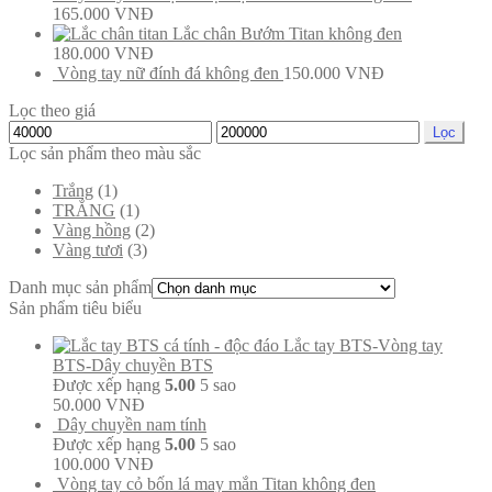
165.000
VNĐ
Lắc chân Bướm Titan không đen
180.000
VNĐ
Vòng tay nữ đính đá không đen
150.000
VNĐ
Lọc theo giá
Lọc
Lọc sản phẩm theo màu sắc
Trắng
(1)
TRẮNG
(1)
Vàng hồng
(2)
Vàng tươi
(3)
Danh mục sản phẩm
Sản phẩm tiêu biểu
Lắc tay BTS-Vòng tay
BTS-Dây chuyền BTS
Được xếp hạng
5.00
5 sao
50.000
VNĐ
Dây chuyền nam tính
Được xếp hạng
5.00
5 sao
100.000
VNĐ
Vòng tay cỏ bốn lá may mắn Titan không đen