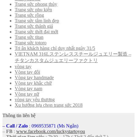
Trang sức phong thủy
Trang sức phụ kiện
Trang sức rồng
Trang sức tâm linh đẹp
Trang sức thánh giá
Trang sức thời đại mới
Trang sức titan
Trang sức totoro
Tri ân khách hàng chỉ duy nhất ngày 31/5
VIETNAM 316Lステンレススチールジュエリー製造 –
チタンカスタムジュエリーファクトリ
vòng tay
Vòng tay đôi
Vòng tay handmade
Vòng tay khắc chữ
Vòng tay nam
Vòng tay nữ
vòng tay yêu thương
Xu hướng lựa chọn trang sức 2018
Thông tin liên hệ
–
Call
/
Zalo
:
0969535871 (Ms Ngân)
–
FB
:
www.facebook.com/luckystartoyou
–
Thời gian làm việc
: 7h30 – 17h ( Thứ 2 đến thứ 7 )