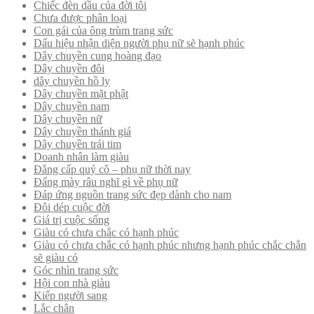
Chiếc đèn dầu của đời tôi
Chưa được phân loại
Con gái của ông trùm trang sức
Dấu hiệu nhận diện người phụ nữ sẽ hạnh phúc
Dây chuyền cung hoàng đạo
Dây chuyền đôi
dây chuyền hồ ly
Dây chuyền mặt phật
Dây chuyền nam
Dây chuyền nữ
Dây chuyền thánh giá
Dây chuyền trái tim
Doanh nhân làm giàu
Đẳng cấp quý cô – phụ nữ thời nay
Đấng mày râu nghĩ gì về phụ nữ
Đáp ứng nguồn trang sức đẹp dành cho nam
Đôi dép cuộc đời
Giá trị cuộc sống
Giàu có chưa chắc có hạnh phúc
Giàu có chưa chắc có hạnh phúc nhưng hạnh phúc chắc chắn
sẽ giàu có
Góc nhìn trang sức
Hội con nhà giàu
Kiếp người sang
Lắc chân