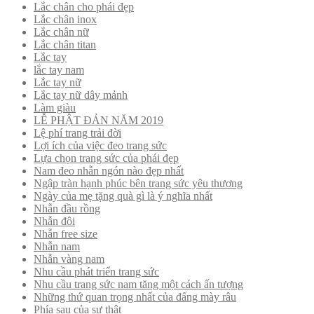
Lắc chân cho phái đẹp
Lắc chân inox
Lắc chân nữ
Lắc chân titan
Lắc tay
lắc tay nam
Lắc tay nữ
Lắc tay nữ dây mảnh
Làm giàu
LỄ PHẬT ĐẢN NĂM 2019
Lệ phí trang trải đời
Lợi ích của việc đeo trang sức
Lựa chọn trang sức của phái đẹp
Nam đeo nhẫn ngón nào đẹp nhất
Ngập tràn hạnh phúc bên trang sức yêu thương
Ngày của mẹ tặng quà gì là ý nghĩa nhất
Nhẫn đầu rồng
Nhẫn đôi
Nhẫn free size
Nhẫn nam
Nhẫn vàng nam
Nhu cầu phát triển trang sức
Nhu cầu trang sức nam tăng một cách ấn tượng
Những thứ quan trọng nhất của đấng mày râu
Phía sau của sự thật