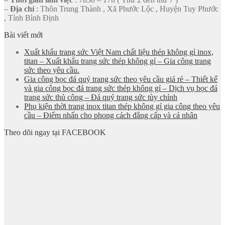
–
Địa chỉ
: Thôn Trung Thành , Xã Phước Lộc , Huyện Tuy Phước
, Tỉnh Bình Định
Bài viết mới
Xuất khẩu trang sức Việt Nam chất liệu thép không gỉ inox,
titan – Xuất khẩu trang sức thép không gỉ – Gia công trang
sức theo yêu cầu.
Gia công bọc đá quý trang sức theo yêu cầu giá rẻ – Thiết kế
và gia công bọc đá trang sức thép không gỉ – Dịch vụ bọc đá
trang sức thủ công – Đá quý trang sức tùy chỉnh
Phụ kiện thời trang inox titan thép không gỉ gia công theo yêu
cầu – Điểm nhấn cho phong cách đẳng cấp và cá nhân
Theo dõi ngay tại FACEBOOK