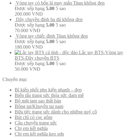
Vòng tay cỏ bốn lá may mắn Titan không đen
Được xếp hạng
5.00
5 sao
200.000
VNĐ
Dây chuyền đính ba đá không đen
Được xếp hạng
5.00
5 sao
70.000
VNĐ
Vòng tay chiếc đinh Titan không đen
Được xếp hạng
5.00
5 sao
180.000
VNĐ
Lắc tay BTS-Vòng tay
BTS-Dây chuyền BTS
Được xếp hạng
5.00
5 sao
50.000
VNĐ
Chuyên mục
Bí kiếp phối phụ kiện nhanh – đẹp
Biến tấu trang sức thỏa sức đam mê
Bộ mặt tam sao thất bản
Bông tai/Khuyên tai nam
Bữa tiệc trang sức dành cho những quý cô
Bút chì có cục gôm
Câu chuyện trang sức
Chị em kết nghĩa
Chị em kết nghĩa keo sơn