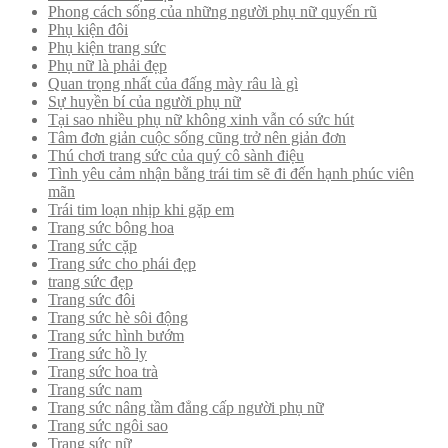
Phong cách sống của những người phụ nữ quyến rũ
Phụ kiện đôi
Phụ kiện trang sức
Phụ nữ là phải đẹp
Quan trọng nhất của đấng mày râu là gì
Sự huyền bí của người phụ nữ
Tại sao nhiều phụ nữ không xinh vẫn có sức hút
Tâm đơn giản cuộc sống cũng trở nên giản đơn
Thú chơi trang sức của quý cô sành điệu
Tình yêu cảm nhận bằng trái tim sẽ đi đến hạnh phúc viên
mãn
Trái tim loạn nhịp khi gặp em
Trang sức bông hoa
Trang sức cặp
Trang sức cho phái đẹp
trang sức đẹp
Trang sức đôi
Trang sức hè sôi động
Trang sức hình bướm
Trang sức hồ ly
Trang sức hoa trà
Trang sức nam
Trang sức nâng tầm đẳng cấp người phụ nữ
Trang sức ngôi sao
Trang sức nữ