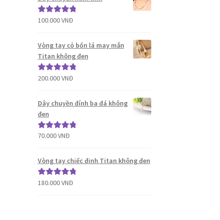
100.000
VNĐ
Được xếp
hạng
5.00
5
sao
Vòng tay cỏ bốn lá may mắn
Titan không đen
200.000
VNĐ
Được xếp
hạng
5.00
5
sao
Dây chuyền đính ba đá không
đen
70.000
VNĐ
Được xếp
hạng
5.00
5
sao
Vòng tay chiếc đinh Titan không đen
180.000
VNĐ
Được xếp
hạng
5.00
5
sao