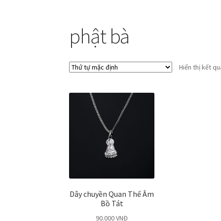
phật bà
Hiển thị kết q
Dây chuyền Quan Thế Âm
Bồ Tát
90.000
VNĐ