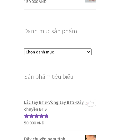
150.000
VNĐ
Danh mục sản phẩm
Sản phẩm tiêu biểu
Lắc tay BTS-Vòng tay BTS-Dây
chuyền BTS
50.000
VNĐ
Được xếp
hạng
5.00
5
sao
Dây chuyền nam tính