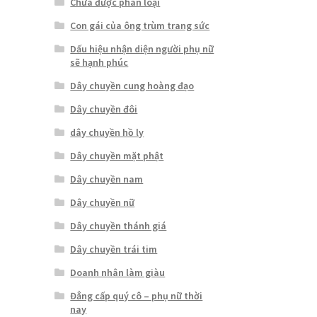
Chưa được phân loại
Con gái của ông trùm trang sức
Dấu hiệu nhận diện người phụ nữ
sẽ hạnh phúc
Dây chuyền cung hoàng đạo
Dây chuyền đôi
dây chuyền hồ ly
Dây chuyền mặt phật
Dây chuyền nam
Dây chuyền nữ
Dây chuyền thánh giá
Dây chuyền trái tim
Doanh nhân làm giàu
Đẳng cấp quý cô – phụ nữ thời
nay