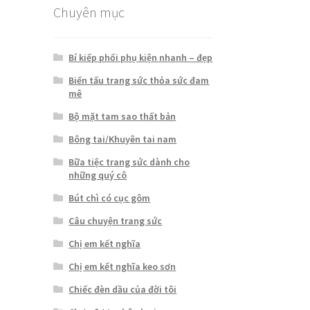
Chuyên mục
Bí kiếp phối phụ kiện nhanh – đẹp
Biến tấu trang sức thỏa sức đam
mê
Bộ mặt tam sao thất bản
Bông tai/Khuyên tai nam
Bữa tiệc trang sức dành cho
những quý cô
Bút chì có cục gôm
Câu chuyện trang sức
Chị em kết nghĩa
Chị em kết nghĩa keo sơn
Chiếc đèn dầu của đời tôi