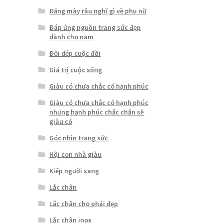
Đấng mày râu nghĩ gì về phụ nữ
Đáp ứng nguồn trang sức đẹp
dành cho nam
Đôi dép cuộc đời
Giá trị cuộc sống
Giàu có chưa chắc có hạnh phúc
Giàu có chưa chắc có hạnh phúc
nhưng hạnh phúc chắc chắn sẽ
giàu có
Góc nhìn trang sức
Hội con nhà giàu
Kiếp người sang
Lắc chân
Lắc chân cho phái đẹp
Lắc chân inox