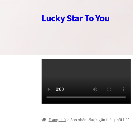
Lucky Star To You
Đi
Chuyển
đến
đến
Điều
nội
hướng
dung
Trang chủ
Trang chủ
Câu chuyện trang sức
Câu chuyện trang sức
Cửa hàng
Cửa hàng
Giỏ
Giỏ
Trang chủ
Sản phẩm được gắn thẻ “phật bà”