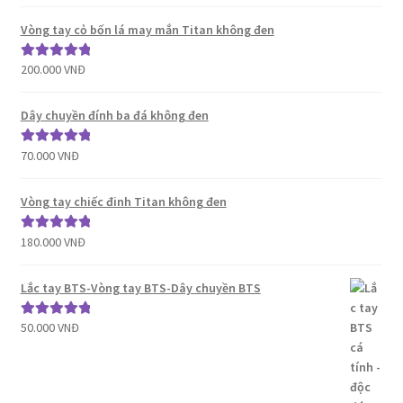
hạng
5.00
5
sao
Vòng tay cỏ bốn lá may mắn Titan không đen
200.000
VNĐ
Được xếp
hạng
5.00
5
sao
Dây chuyền đính ba đá không đen
70.000
VNĐ
Được xếp
hạng
5.00
5
sao
Vòng tay chiếc đinh Titan không đen
180.000
VNĐ
Được xếp
hạng
5.00
5
sao
Lắc tay BTS-Vòng tay BTS-Dây chuyền BTS
50.000
VNĐ
Được xếp
hạng
5.00
5
sao