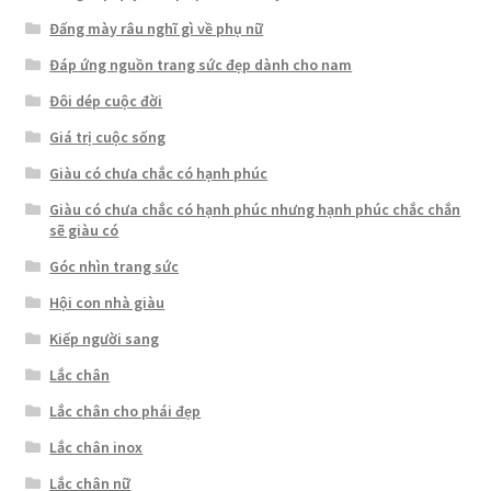
Đấng mày râu nghĩ gì về phụ nữ
Đáp ứng nguồn trang sức đẹp dành cho nam
Đôi dép cuộc đời
Giá trị cuộc sống
Giàu có chưa chắc có hạnh phúc
Giàu có chưa chắc có hạnh phúc nhưng hạnh phúc chắc chắn
sẽ giàu có
Góc nhìn trang sức
Hội con nhà giàu
Kiếp người sang
Lắc chân
Lắc chân cho phái đẹp
Lắc chân inox
Lắc chân nữ