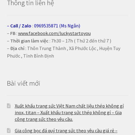
Thông tin liên hệ
–
Call
/
Zalo
:
0969535871 (Ms Ngân)
–
FB
:
www.facebook.com/luckystartoyou
–
Thời gian làm việc
: 7h30 – 17h ( Thứ 2 đến thứ 7 )
–
Địa chỉ
: Thôn Trung Thành , Xã Phước Lộc , Huyện Tuy
Phước , Tỉnh Bình Định
Bài viết mới
Xuất khẩu trang sức Việt Nam chất liệu thép không gỉ
inox, titan – Xuất khẩu trang sức thép không gỉ – Gia
công trang sức theo yêu cầu.
Gia công bọc đá quý trang sức theo yêu cầu giá rẻ –