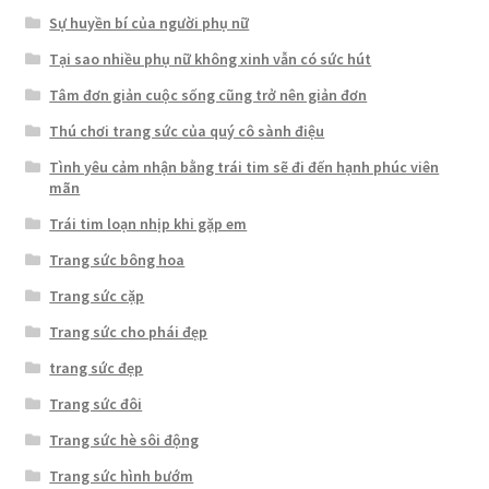
Sự huyền bí của người phụ nữ
Tại sao nhiều phụ nữ không xinh vẫn có sức hút
Tâm đơn giản cuộc sống cũng trở nên giản đơn
Thú chơi trang sức của quý cô sành điệu
Tình yêu cảm nhận bằng trái tim sẽ đi đến hạnh phúc viên
mãn
Trái tim loạn nhịp khi gặp em
Trang sức bông hoa
Trang sức cặp
Trang sức cho phái đẹp
trang sức đẹp
Trang sức đôi
Trang sức hè sôi động
Trang sức hình bướm