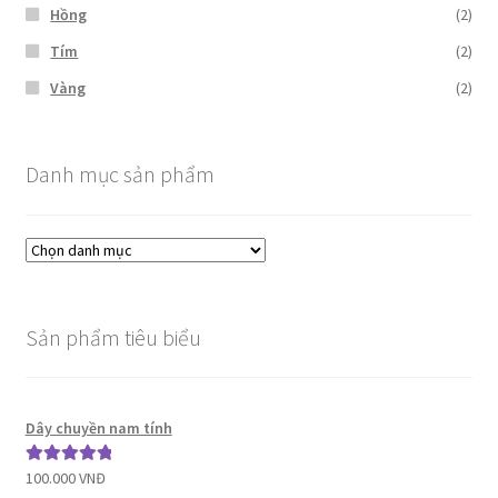
Hồng
(2)
Tím
(2)
Vàng
(2)
Danh mục sản phẩm
Sản phẩm tiêu biểu
Dây chuyền nam tính
100.000
VNĐ
Được xếp