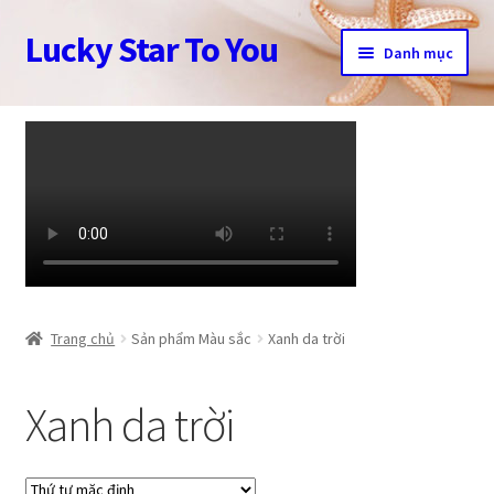
Lucky Star To You
Đi
Chuyển
Danh mục
đến
đến
Điều
nội
Trang chủ
hướng
dung
Câu chuyện trang sức
Cửa hàng
Giỏ hàng
Tài khoản
Trang chủ
Sản phẩm Màu sắc
Xanh da trời
Thanh toán
Xanh da trời