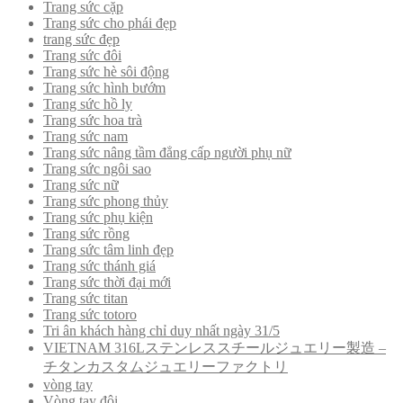
Trang sức cặp
Trang sức cho phái đẹp
trang sức đẹp
Trang sức đôi
Trang sức hè sôi động
Trang sức hình bướm
Trang sức hồ ly
Trang sức hoa trà
Trang sức nam
Trang sức nâng tầm đẳng cấp người phụ nữ
Trang sức ngôi sao
Trang sức nữ
Trang sức phong thủy
Trang sức phụ kiện
Trang sức rồng
Trang sức tâm linh đẹp
Trang sức thánh giá
Trang sức thời đại mới
Trang sức titan
Trang sức totoro
Tri ân khách hàng chỉ duy nhất ngày 31/5
VIETNAM 316Lステンレススチールジュエリー製造 –
チタンカスタムジュエリーファクトリ
vòng tay
Vòng tay đôi