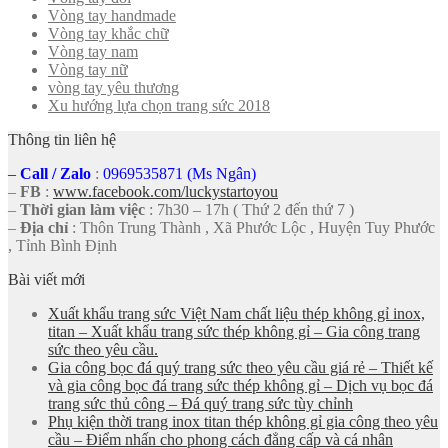
Vòng tay handmade
Vòng tay khắc chữ
Vòng tay nam
Vòng tay nữ
vòng tay yêu thương
Xu hướng lựa chọn trang sức 2018
Thông tin liên hệ
–
Call
/
Zalo
:
0969535871 (Ms Ngân)
–
FB
:
www.facebook.com/luckystartoyou
–
Thời gian làm việc
: 7h30 – 17h ( Thứ 2 đến thứ 7 )
–
Địa chỉ
: Thôn Trung Thành , Xã Phước Lộc , Huyện Tuy Phước
, Tỉnh Bình Định
Bài viết mới
Xuất khẩu trang sức Việt Nam chất liệu thép không gỉ inox,
titan – Xuất khẩu trang sức thép không gỉ – Gia công trang
sức theo yêu cầu.
Gia công bọc đá quý trang sức theo yêu cầu giá rẻ – Thiết kế
và gia công bọc đá trang sức thép không gỉ – Dịch vụ bọc đá
trang sức thủ công – Đá quý trang sức tùy chỉnh
Phụ kiện thời trang inox titan thép không gỉ gia công theo yêu
cầu – Điểm nhấn cho phong cách đẳng cấp và cá nhân