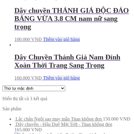
Dây chuyền THÁNH GIÁ ĐỘC ĐÁO
BẢNG VỪA 3.8 CM nam nữ sang
trọng
100.000
VNĐ
Thêm vào giỏ hàng
Dây Chuyền Thánh Giá Nam Đính
Xoàn Thời Trang Sang Trọng
160.000
VNĐ
Thêm vào giỏ hàng
Hiển thị tất cả 3 kết quả
Sản phẩm
Lắc chân Ngôi sao may mắn Titan không đen
150.000
VNĐ
Dây chuyền - Hậu Duệ Mặt Trời - Titan không đen
165.000
VNĐ