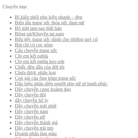
Chuyên mục
Bí kiếp phối phụ kiện nhanh – đẹp
Biến tấu trang sức thỏa sức đam mê
Bộ mặt tam sao thất bản
Bông tai/Khuyên tai nam
Bữa tiệc trang sức dành cho những quý cô
Bút chì có cục gôm
Câu chuyện trang sức
Chị em kết nghĩa
Chị em kết nghĩa keo sơn
Chiếc đèn dầu của đời tôi
Chưa được phân loại
Con gái của ông trùm trang sức
Dấu hiệu nhận diện người phụ nữ sẽ hạnh phúc
Dây chuyền cung hoàng đạo
Dây chuyền đôi
dây chuyền hồ ly
Dây chuyền mặt phật
Dây chuyền nam
Dây chuyền nữ
Dây chuyền thánh giá
Dây chuyền trái tim
Doanh nhân làm giàu