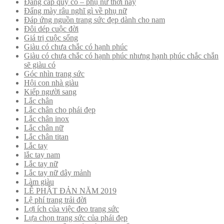
Đẳng cấp quý cô – phụ nữ thời nay
Đấng mày râu nghĩ gì về phụ nữ
Đáp ứng nguồn trang sức đẹp dành cho nam
Đôi dép cuộc đời
Giá trị cuộc sống
Giàu có chưa chắc có hạnh phúc
Giàu có chưa chắc có hạnh phúc nhưng hạnh phúc chắc chắn
sẽ giàu có
Góc nhìn trang sức
Hội con nhà giàu
Kiếp người sang
Lắc chân
Lắc chân cho phái đẹp
Lắc chân inox
Lắc chân nữ
Lắc chân titan
Lắc tay
lắc tay nam
Lắc tay nữ
Lắc tay nữ dây mảnh
Làm giàu
LỄ PHẬT ĐẢN NĂM 2019
Lệ phí trang trải đời
Lợi ích của việc đeo trang sức
Lựa chọn trang sức của phái đẹp