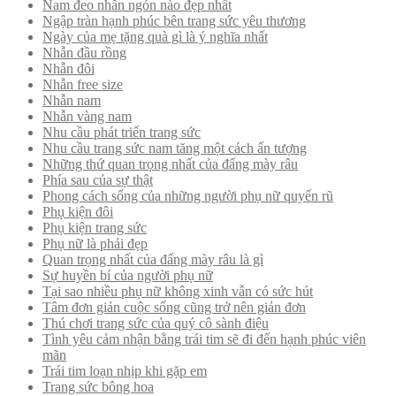
Nam đeo nhẫn ngón nào đẹp nhất
Ngập tràn hạnh phúc bên trang sức yêu thương
Ngày của mẹ tặng quà gì là ý nghĩa nhất
Nhẫn đầu rồng
Nhẫn đôi
Nhẫn free size
Nhẫn nam
Nhẫn vàng nam
Nhu cầu phát triển trang sức
Nhu cầu trang sức nam tăng một cách ấn tượng
Những thứ quan trọng nhất của đấng mày râu
Phía sau của sự thật
Phong cách sống của những người phụ nữ quyến rũ
Phụ kiện đôi
Phụ kiện trang sức
Phụ nữ là phải đẹp
Quan trọng nhất của đấng mày râu là gì
Sự huyền bí của người phụ nữ
Tại sao nhiều phụ nữ không xinh vẫn có sức hút
Tâm đơn giản cuộc sống cũng trở nên giản đơn
Thú chơi trang sức của quý cô sành điệu
Tình yêu cảm nhận bằng trái tim sẽ đi đến hạnh phúc viên
mãn
Trái tim loạn nhịp khi gặp em
Trang sức bông hoa