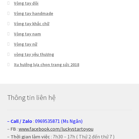
Vòng tay đôi
Vòng tay handmade
Vòng tay khắc chữ
Vòng tay nam
Vòng tay nữ
vòng tay yêu thương
Xu hướng lựa chọn trang sức 2018
Thông tin liên hệ
–
Call
/
Zalo
:
0969535871 (Ms Ngân)
–
FB
:
www.facebook.com/luckystartoyou
–
Thời gian làm việc
: 7h30 – 17h ( Thứ 2 đến thứ 7 )