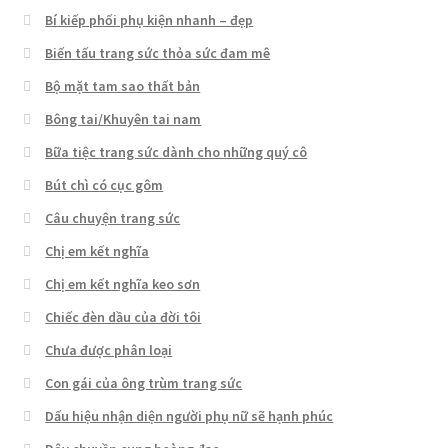
Bí kiếp phối phụ kiện nhanh – đẹp
Biến tấu trang sức thỏa sức đam mê
Bộ mặt tam sao thất bản
Bông tai/Khuyên tai nam
Bữa tiệc trang sức dành cho những quý cô
Bút chì có cục gôm
Câu chuyện trang sức
Chị em kết nghĩa
Chị em kết nghĩa keo sơn
Chiếc đèn dầu của đời tôi
Chưa được phân loại
Con gái của ông trùm trang sức
Dấu hiệu nhận diện người phụ nữ sẽ hạnh phúc