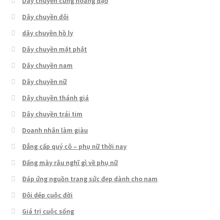
Dây chuyền cung hoàng đạo
Dây chuyền đôi
dây chuyền hồ ly
Dây chuyền mặt phật
Dây chuyền nam
Dây chuyền nữ
Dây chuyền thánh giá
Dây chuyền trái tim
Doanh nhân làm giàu
Đẳng cấp quý cô – phụ nữ thời nay
Đấng mày râu nghĩ gì về phụ nữ
Đáp ứng nguồn trang sức đẹp dành cho nam
Đôi dép cuộc đời
Giá trị cuộc sống