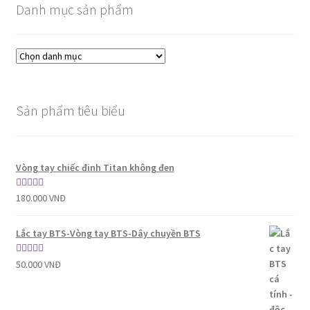
Danh mục sản phẩm
Sản phẩm tiêu biểu
Vòng tay chiếc đinh Titan không đen
Được xếp
180.000
VNĐ
hạng
5.00
5
sao
Lắc tay BTS-Vòng tay BTS-Dây chuyền BTS
Được xếp
50.000
VNĐ
hạng
5.00
5
sao