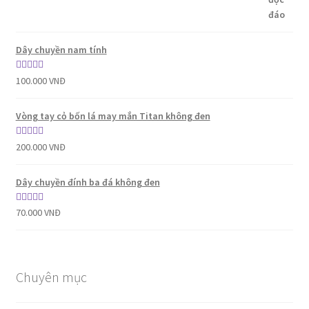
Dây chuyền nam tính
Được xếp
100.000
VNĐ
hạng
5.00
5
sao
Vòng tay cỏ bốn lá may mắn Titan không đen
Được xếp
200.000
VNĐ
hạng
5.00
5
sao
Dây chuyền đính ba đá không đen
Được xếp
70.000
VNĐ
hạng
5.00
5
sao
Chuyên mục