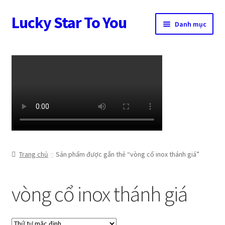
Lucky Star To You
Đi
Chuyển
Danh mục
đến
đến
Điều
nội
Trang chủ
hướng
dung
Câu chuyện trang sức
Cửa hàng
Giỏ hàng
Tài khoản
Trang chủ
Sản phẩm được gắn thẻ “vòng cổ inox thánh giá”
Thanh toán
vòng cổ inox thánh giá