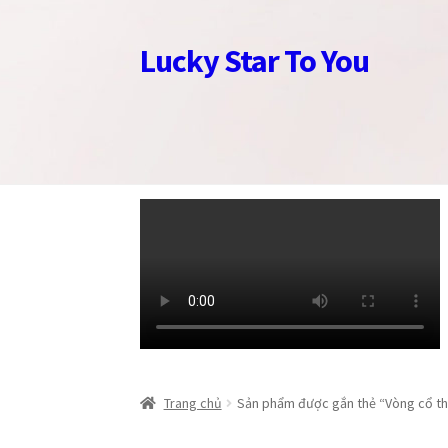
Lucky Star To You
Đi
Chuyển
đến
đến
Điều
nội
hướng
dung
Trang chủ
Trang chủ
Câu chuyện trang sức
Câu chuyện trang sức
Cửa hàng
Cửa hàng
Giỏ
Giỏ
Trang chủ
Sản phẩm được gắn thẻ “Vòng cổ th