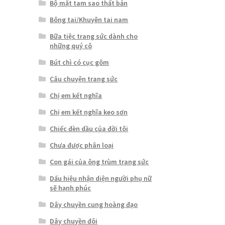
Bộ mặt tam sao thất bản
Bông tai/Khuyên tai nam
Bữa tiệc trang sức dành cho
những quý cô
Bút chì có cục gôm
Câu chuyện trang sức
Chị em kết nghĩa
Chị em kết nghĩa keo sơn
Chiếc đèn dầu của đời tôi
Chưa được phân loại
Con gái của ông trùm trang sức
Dấu hiệu nhận diện người phụ nữ
sẽ hạnh phúc
Dây chuyền cung hoàng đạo
Dây chuyền đôi