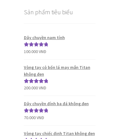
Sản phẩm tiêu biểu
Dây chuyền nam tính
100.000
VNĐ
Được xếp
hạng
5.00
5
sao
Vòng tay cỏ bốn lá may mắn Titan
không đen
200.000
VNĐ
Được xếp
hạng
5.00
5
sao
Dây chuyền đính ba đá không đen
70.000
VNĐ
Được xếp
hạng
5.00
5
sao
Vòng tay chiếc đinh Titan không đen