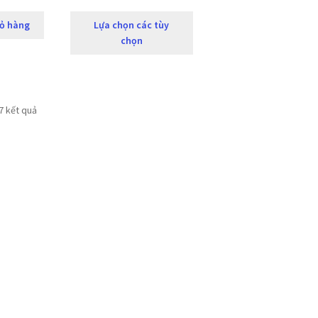
ỏ hàng
Lựa chọn các tùy
chọn
 7 kết quả