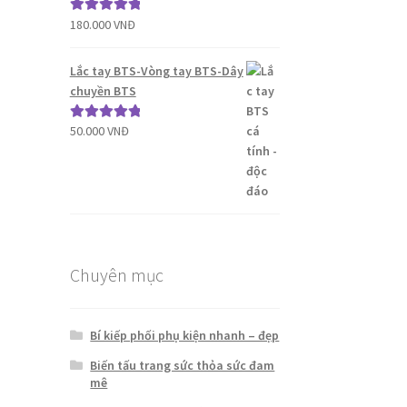
180.000
VNĐ
Được xếp
hạng
5.00
5
sao
Lắc tay BTS-Vòng tay BTS-Dây
chuyền BTS
50.000
VNĐ
Được xếp
hạng
5.00
5
sao
Chuyên mục
Bí kiếp phối phụ kiện nhanh – đẹp
Biến tấu trang sức thỏa sức đam
mê