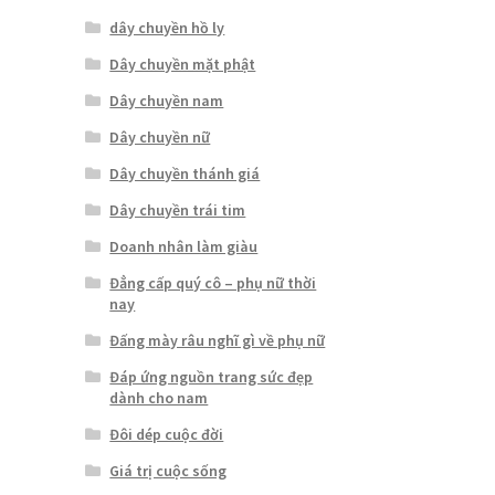
dây chuyền hồ ly
Dây chuyền mặt phật
Dây chuyền nam
Dây chuyền nữ
Dây chuyền thánh giá
Dây chuyền trái tim
Doanh nhân làm giàu
Đẳng cấp quý cô – phụ nữ thời
nay
Đấng mày râu nghĩ gì về phụ nữ
Đáp ứng nguồn trang sức đẹp
dành cho nam
Đôi dép cuộc đời
Giá trị cuộc sống