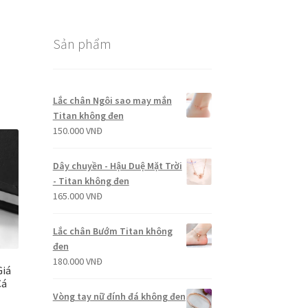
Sản phẩm
Lắc chân Ngôi sao may mắn
Titan không đen
150.000
VNĐ
Dây chuyền - Hậu Duệ Mặt Trời
- Titan không đen
165.000
VNĐ
Lắc chân Bướm Titan không
đen
180.000
VNĐ
Giá
Cá
Vòng tay nữ đính đá không đen