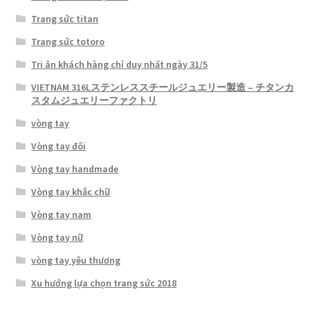
Trang sức titan
Trang sức totoro
Tri ân khách hàng chỉ duy nhất ngày 31/5
VIETNAM 316Lステンレススチールジュエリー製造 – チタンカ
スタムジュエリーファクトリ
vòng tay
Vòng tay đôi
Vòng tay handmade
Vòng tay khắc chữ
Vòng tay nam
Vòng tay nữ
vòng tay yêu thương
Xu hướng lựa chọn trang sức 2018