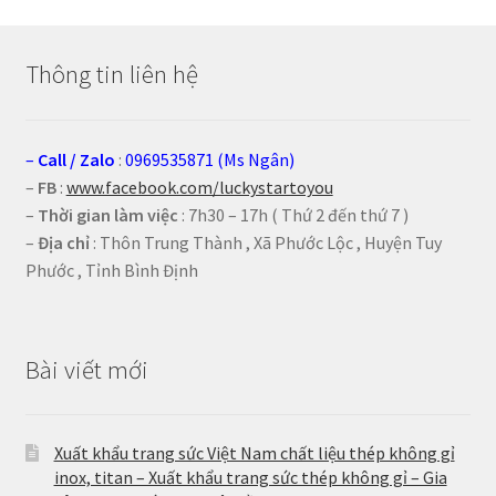
Thông tin liên hệ
–
Call
/
Zalo
:
0969535871 (Ms Ngân)
–
FB
:
www.facebook.com/luckystartoyou
–
Thời gian làm việc
: 7h30 – 17h ( Thứ 2 đến thứ 7 )
–
Địa chỉ
: Thôn Trung Thành , Xã Phước Lộc , Huyện Tuy
Phước , Tỉnh Bình Định
Bài viết mới
Xuất khẩu trang sức Việt Nam chất liệu thép không gỉ
inox, titan – Xuất khẩu trang sức thép không gỉ – Gia