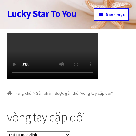
Lucky Star To You
Đi
Chuyển
Danh mục
đến
đến
Điều
nội
Trang chủ
hướng
dung
Câu chuyện trang sức
Cửa hàng
Giỏ hàng
Tài khoản
Trang chủ
Sản phẩm được gắn thẻ “vòng tay cặp đôi”
Thanh toán
vòng tay cặp đôi