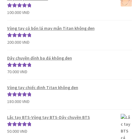
100.000
VNĐ
Được xếp
hạng
5.00
5
sao
Vòng tay cỏ bốn lá may mắn Titan không đen
200.000
VNĐ
Được xếp
hạng
5.00
5
sao
Dây chuyền đính ba đá không đen
70.000
VNĐ
Được xếp
hạng
5.00
5
sao
Vòng tay chiếc đinh Titan không đen
180.000
VNĐ
Được xếp
hạng
5.00
5
sao
Lắc tay BTS-Vòng tay BTS-Dây chuyền BTS
50.000
VNĐ
Được xếp
hạng
5.00
5