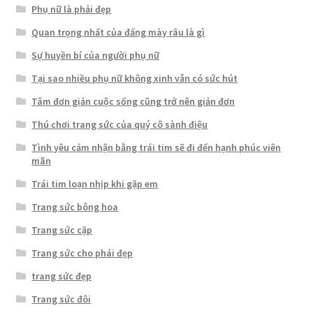
Phụ nữ là phải đẹp
Quan trọng nhất của đấng mày râu là gì
Sự huyền bí của người phụ nữ
Tại sao nhiều phụ nữ không xinh vẫn có sức hút
Tâm đơn giản cuộc sống cũng trở nên giản đơn
Thú chơi trang sức của quý cô sành điệu
Tình yêu cảm nhận bằng trái tim sẽ đi đến hạnh phúc viên
mãn
Trái tim loạn nhịp khi gặp em
Trang sức bông hoa
Trang sức cặp
Trang sức cho phái đẹp
trang sức đẹp
Trang sức đôi