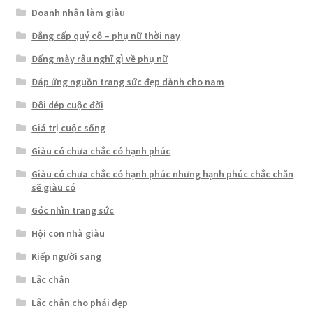
Doanh nhân làm giàu
Đẳng cấp quý cô – phụ nữ thời nay
Đấng mày râu nghĩ gì về phụ nữ
Đáp ứng nguồn trang sức đẹp dành cho nam
Đôi dép cuộc đời
Giá trị cuộc sống
Giàu có chưa chắc có hạnh phúc
Giàu có chưa chắc có hạnh phúc nhưng hạnh phúc chắc chắn
sẽ giàu có
Góc nhìn trang sức
Hội con nhà giàu
Kiếp người sang
Lắc chân
Lắc chân cho phái đẹp