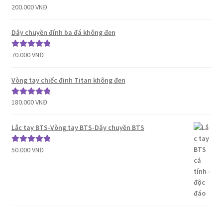
200.000
VNĐ
Được xếp
hạng
5.00
5
sao
Dây chuyền đính ba đá không đen
70.000
VNĐ
Được xếp
hạng
5.00
5
sao
Vòng tay chiếc đinh Titan không đen
180.000
VNĐ
Được xếp
hạng
5.00
5
sao
Lắc tay BTS-Vòng tay BTS-Dây chuyền BTS
50.000
VNĐ
Được xếp
hạng
5.00
5
sao