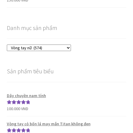
Danh mục sản phẩm
Sản phẩm tiêu biểu
Dây chuyền nam tính
100.000
VNĐ
Được xếp
hạng
5.00
5
sao
Vòng tay cỏ bốn lá may mắn Titan không đen