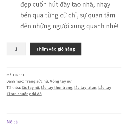
đẹp cuốn hút đầy tao nhã, nhạy
bén qua từng cử chỉ, sự quan tâm
đến những người xung quanh nhé!
Lắc
Thêm vào giỏ hàng
tay
Titan
chuông
đá
Mã:
LTN551
Danh mục:
Trang sức nữ
,
Vòng tay nữ
đỏ
Từ khóa:
lắc tay nữ
,
lắc tay thời trang
,
lắc tay titan
,
Lắc tay
số
Titan chuông đá đỏ
lượng
Mô tả