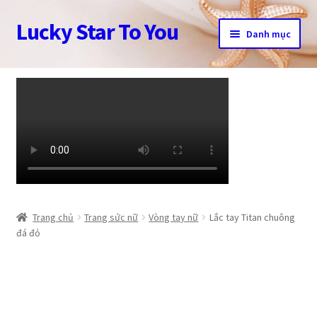
Lucky Star To You
Đi
Chuyển
Danh mục
đến
đến
Điều
nội
Trang chủ
hướng
dung
Câu chuyện trang sức
Cửa hàng
Giỏ hàng
Tài khoản
Trang chủ
Trang sức nữ
Vòng tay nữ
Lắc tay Titan chuông
đá đỏ
Thanh toán