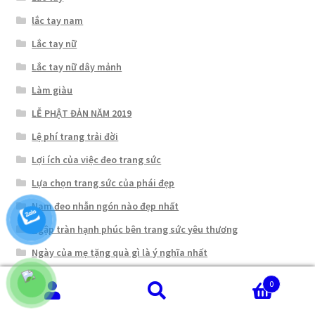
lắc tay nam
Lắc tay nữ
Lắc tay nữ dây mảnh
Làm giàu
LỄ PHẬT ĐẢN NĂM 2019
Lệ phí trang trải đời
Lợi ích của việc đeo trang sức
Lựa chọn trang sức của phái đẹp
Nam đeo nhẫn ngón nào đẹp nhất
Ngập tràn hạnh phúc bên trang sức yêu thương
Ngày của mẹ tặng quà gì là ý nghĩa nhất
Nhẫn đầu rồng
0
Nhẫn đôi
Tìm
Tìm