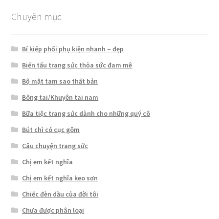
Chuyên mục
Bí kiếp phối phụ kiện nhanh – đẹp
Biến tấu trang sức thỏa sức đam mê
Bộ mặt tam sao thất bản
Bông tai/Khuyên tai nam
Bữa tiệc trang sức dành cho những quý cô
Bút chì có cục gôm
Câu chuyện trang sức
Chị em kết nghĩa
Chị em kết nghĩa keo sơn
Chiếc đèn dầu của đời tôi
Chưa được phân loại