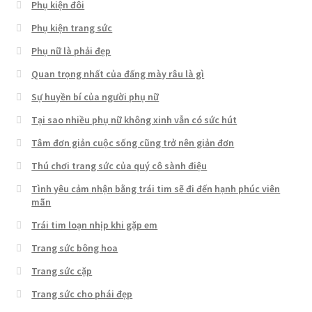
Phụ kiện đôi
Phụ kiện trang sức
Phụ nữ là phải đẹp
Quan trọng nhất của đấng mày râu là gì
Sự huyền bí của người phụ nữ
Tại sao nhiều phụ nữ không xinh vẫn có sức hút
Tâm đơn giản cuộc sống cũng trở nên giản đơn
Thú chơi trang sức của quý cô sành điệu
Tình yêu cảm nhận bằng trái tim sẽ đi đến hạnh phúc viên
mãn
Trái tim loạn nhịp khi gặp em
Trang sức bông hoa
Trang sức cặp
Trang sức cho phái đẹp