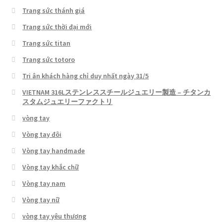
Trang sức thánh giá
Trang sức thời đại mới
Trang sức titan
Trang sức totoro
Tri ân khách hàng chỉ duy nhất ngày 31/5
VIETNAM 316Lステンレススチールジュエリー製造 – チタンカ
スタムジュエリーファクトリ
vòng tay
Vòng tay đôi
Vòng tay handmade
Vòng tay khắc chữ
Vòng tay nam
Vòng tay nữ
vòng tay yêu thương