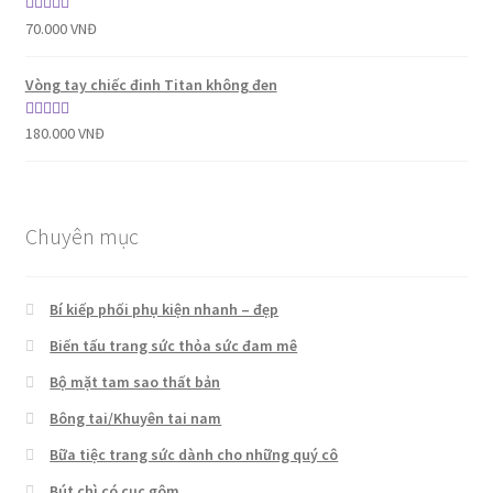
Được xếp
70.000
VNĐ
hạng
5.00
5
sao
Vòng tay chiếc đinh Titan không đen
Được xếp
180.000
VNĐ
hạng
5.00
5
sao
Chuyên mục
Bí kiếp phối phụ kiện nhanh – đẹp
Biến tấu trang sức thỏa sức đam mê
Bộ mặt tam sao thất bản
Bông tai/Khuyên tai nam
Bữa tiệc trang sức dành cho những quý cô
Bút chì có cục gôm