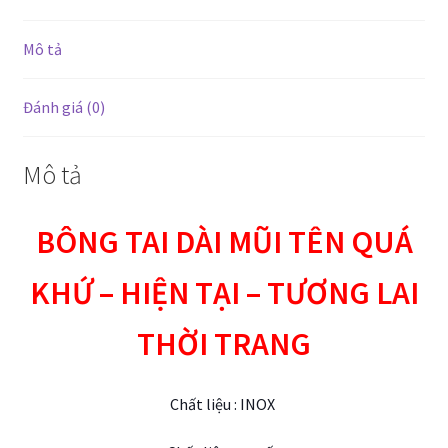
hiện
tại
Mô tả
-
tương
lai
Đánh giá (0)
thời
trang
Mô tả
số
lượng
BÔNG TAI DÀI MŨI TÊN QUÁ
KHỨ – HIỆN TẠI – TƯƠNG LAI
THỜI TRANG
Chất liệu : INOX