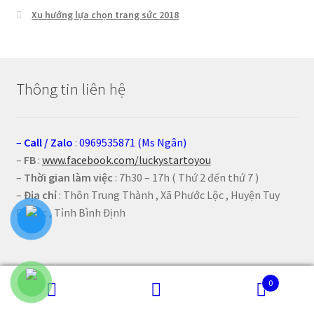
Xu hướng lựa chọn trang sức 2018
Thông tin liên hệ
–
Call
/
Zalo
:
0969535871 (Ms Ngân)
–
FB
:
www.facebook.com/luckystartoyou
–
Thời gian làm việc
: 7h30 – 17h ( Thứ 2 đến thứ 7 )
–
Địa chỉ
: Thôn Trung Thành , Xã Phước Lộc , Huyện Tuy
Phước , Tỉnh Bình Định
Bài viết mới
0
Tìm
Tìm