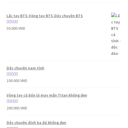
Lắc tay BTS-Vòng tay BTS-Dây chuyền BTS
Được xếp
50.000
VNĐ
hạng
5.00
5
sao
Dây chuyền nam tính
Được xếp
100.000
VNĐ
hạng
5.00
5
sao
Vòng tay cỏ bốn lá may mắn Titan không đen
Được xếp
200.000
VNĐ
hạng
5.00
5
sao
Dây chuyền đính ba đá không đen