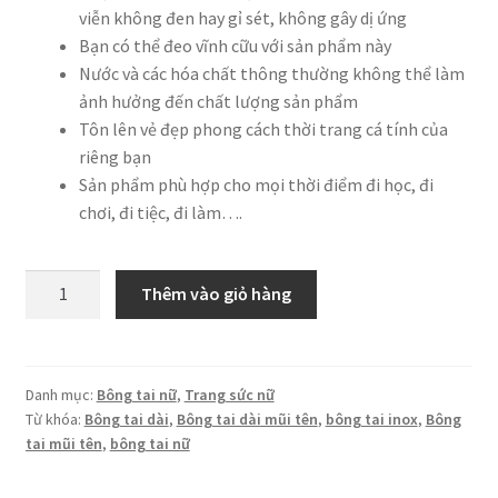
viễn không đen hay gỉ sét, không gây dị ứng
Bạn có thể đeo vĩnh cữu với sản phẩm này
Nước và các hóa chất thông thường không thể làm
ảnh hưởng đến chất lượng sản phẩm
Tôn lên vẻ đẹp phong cách thời trang cá tính của
riêng bạn
Sản phẩm phù hợp cho mọi thời điểm đi học, đi
chơi, đi tiệc, đi làm….
Bông
Thêm vào giỏ hàng
tai
dài
mũi
tên
Danh mục:
Bông tai nữ
,
Trang sức nữ
Từ khóa:
Bông tai dài
,
Bông tai dài mũi tên
,
bông tai inox
,
Bông
quá
tai mũi tên
,
bông tai nữ
khứ
-