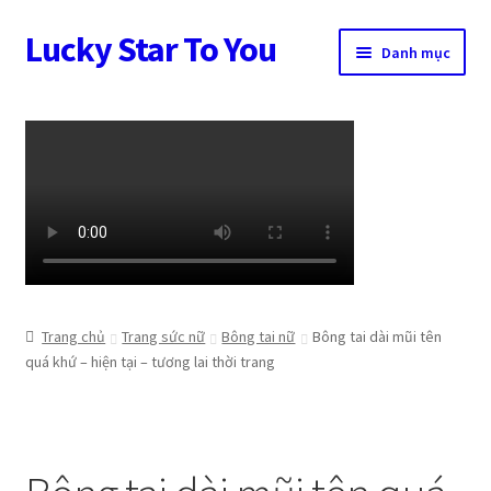
Lucky Star To You
Đi
Chuyển
Danh mục
đến
đến
Điều
nội
Trang chủ
hướng
dung
Câu chuyện trang sức
Cửa hàng
Giỏ hàng
Tài khoản
Trang chủ
Trang sức nữ
Bông tai nữ
Bông tai dài mũi tên
quá khứ – hiện tại – tương lai thời trang
Thanh toán