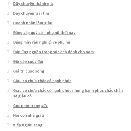
Dây chuyền thánh giá
Dây chuyền trái tim
Doanh nhân làm giàu
Đẳng cấp quý cô – phụ nữ thời nay
Đấng mày râu nghĩ gì về phụ nữ
Đáp ứng nguồn trang sức đẹp dành cho nam
Đôi dép cuộc đời
Giá trị cuộc sống
Giàu có chưa chắc có hạnh phúc
Giàu có chưa chắc có hạnh phúc nhưng hạnh phúc chắc chắn
sẽ giàu có
Góc nhìn trang sức
Hội con nhà giàu
Kiếp người sang