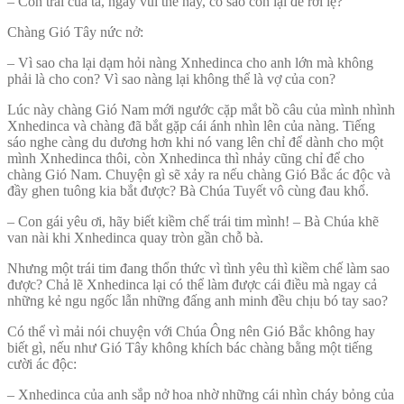
– Con trai của ta, ngày vui thế này, có sao con lại để rơi lệ?
Chàng Gió Tây nức nở:
– Vì sao cha lại dạm hỏi nàng Xnhedinca cho anh lớn mà không
phải là cho con? Vì sao nàng lại không thể là vợ của con?
Lúc này chàng Gió Nam mới ngước cặp mắt bồ câu của mình nhình
Xnhedinca và chàng đã bắt gặp cái ánh nhìn lên của nàng. Tiếng
sáo nghe càng du dương hơn khi nó vang lên chỉ để dành cho một
mình Xnhedinca thôi, còn Xnhedinca thì nhảy cũng chỉ để cho
chàng Gió Nam. Chuyện gì sẽ xảy ra nếu chàng Gió Bắc ác độc và
đầy ghen tuông kia bắt được? Bà Chúa Tuyết vô cùng đau khổ.
– Con gái yêu ơi, hãy biết kiềm chế trái tim mình! – Bà Chúa khẽ
van nài khi Xnhedinca quay tròn gần chỗ bà.
Nhưng một trái tim đang thổn thức vì tình yêu thì kiềm chế làm sao
được? Chả lẽ Xnhedinca lại có thể làm được cái điều mà ngay cả
những kẻ ngu ngốc lẫn những đấng anh minh đều chịu bó tay sao?
Có thể vì mải nói chuyện với Chúa Ông nên Gió Bắc không hay
biết gì, nếu như Gió Tây không khích bác chàng bằng một tiếng
cười ác độc:
– Xnhedinca của anh sắp nở hoa nhờ những cái nhìn cháy bỏng của