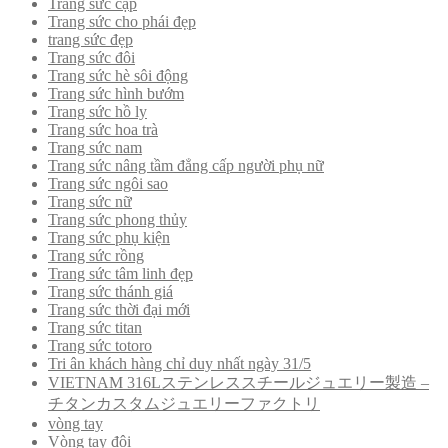
Trang sức cặp
Trang sức cho phái đẹp
trang sức đẹp
Trang sức đôi
Trang sức hè sôi động
Trang sức hình bướm
Trang sức hồ ly
Trang sức hoa trà
Trang sức nam
Trang sức nâng tầm đẳng cấp người phụ nữ
Trang sức ngôi sao
Trang sức nữ
Trang sức phong thủy
Trang sức phụ kiện
Trang sức rồng
Trang sức tâm linh đẹp
Trang sức thánh giá
Trang sức thời đại mới
Trang sức titan
Trang sức totoro
Tri ân khách hàng chỉ duy nhất ngày 31/5
VIETNAM 316Lステンレススチールジュエリー製造 –
チタンカスタムジュエリーファクトリ
vòng tay
Vòng tay đôi