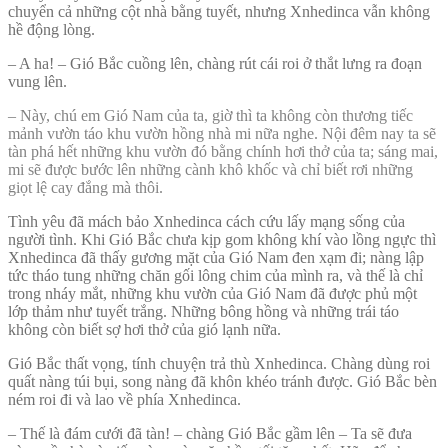
chuyển cả những cột nhà bằng tuyết, nhưng Xnhedinca vẫn không
hề động lòng.
– A ha! – Gió Bắc cuồng lên, chàng rút cái roi ở thắt lưng ra đoạn
vung lên.
– Này, chú em Gió Nam của ta, giờ thì ta không còn thương tiếc
mảnh vườn táo khu vườn hồng nhà mi nữa nghe. Nội đêm nay ta sẽ
tàn phá hết những khu vườn đó bằng chính hơi thở của ta; sáng mai,
mi sẽ được bước lên những cành khô khốc và chỉ biết rơi những
giọt lệ cay đắng mà thôi.
Tình yêu đã mách bảo Xnhedinca cách cứu lấy mạng sống của
người tình. Khi Gió Bắc chưa kịp gom không khí vào lồng ngực thì
Xnhedinca đã thấy gương mặt của Gió Nam đen xạm đi; nàng lập
tức tháo tung những chăn gối lông chim của mình ra, và thế là chỉ
trong nháy mắt, những khu vườn của Gió Nam đã được phủ một
lớp thảm như tuyết trắng. Những bông hồng và những trái táo
không còn biết sợ hơi thở của gió lạnh nữa.
Gió Bắc thất vọng, tính chuyện trả thù Xnhedinca. Chàng dùng roi
quất nàng túi bụi, song nàng đã khôn khéo tránh được. Gió Bắc bèn
ném roi đi và lao về phía Xnhedinca.
– Thế là đám cưới đã tàn! – chàng Gió Bắc gầm lên – Ta sẽ đưa