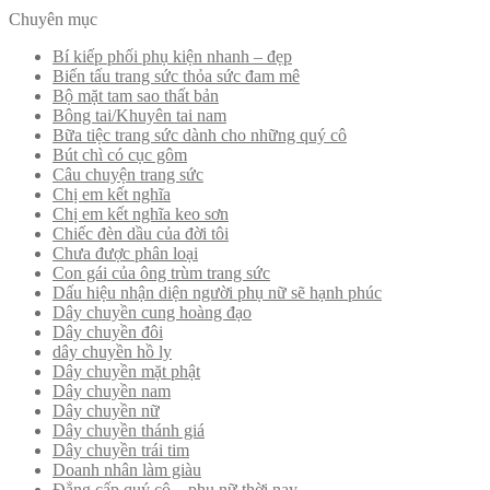
Chuyên mục
Bí kiếp phối phụ kiện nhanh – đẹp
Biến tấu trang sức thỏa sức đam mê
Bộ mặt tam sao thất bản
Bông tai/Khuyên tai nam
Bữa tiệc trang sức dành cho những quý cô
Bút chì có cục gôm
Câu chuyện trang sức
Chị em kết nghĩa
Chị em kết nghĩa keo sơn
Chiếc đèn dầu của đời tôi
Chưa được phân loại
Con gái của ông trùm trang sức
Dấu hiệu nhận diện người phụ nữ sẽ hạnh phúc
Dây chuyền cung hoàng đạo
Dây chuyền đôi
dây chuyền hồ ly
Dây chuyền mặt phật
Dây chuyền nam
Dây chuyền nữ
Dây chuyền thánh giá
Dây chuyền trái tim
Doanh nhân làm giàu
Đẳng cấp quý cô – phụ nữ thời nay