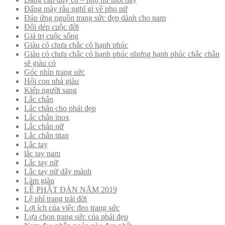
Đấng mày râu nghĩ gì về phụ nữ
Đáp ứng nguồn trang sức đẹp dành cho nam
Đôi dép cuộc đời
Giá trị cuộc sống
Giàu có chưa chắc có hạnh phúc
Giàu có chưa chắc có hạnh phúc nhưng hạnh phúc chắc chắn
sẽ giàu có
Góc nhìn trang sức
Hội con nhà giàu
Kiếp người sang
Lắc chân
Lắc chân cho phái đẹp
Lắc chân inox
Lắc chân nữ
Lắc chân titan
Lắc tay
lắc tay nam
Lắc tay nữ
Lắc tay nữ dây mảnh
Làm giàu
LỄ PHẬT ĐẢN NĂM 2019
Lệ phí trang trải đời
Lợi ích của việc đeo trang sức
Lựa chọn trang sức của phái đẹp