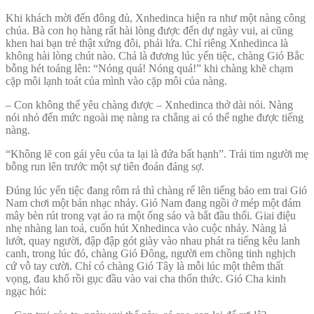
Khi khách mời đến đông đủ, Xnhedinca hiện ra như một nàng công
chúa. Bà con họ hàng rất hài lòng được đến dự ngày vui, ai cũng
khen hai bạn trẻ thật xứng đôi, phải lứa. Chỉ riêng Xnhedinca là
không hài lòng chút nào. Chả là đương lúc yến tiệc, chàng Gió Bắc
bỗng hét toáng lên: “Nóng quá! Nóng quá!” khi chàng khẽ chạm
cặp môi lạnh toát của mình vào cặp môi của nàng.
– Con không thể yêu chàng được – Xnhedinca thở dài nói. Nàng
nói nhỏ đến mức ngoài mẹ nàng ra chẳng ai có thể nghe được tiếng
nàng.
“Không lẽ con gái yêu của ta lại là đứa bất hạnh”. Trái tim người mẹ
bỗng run lên trước một sự tiên đoán đáng sợ.
Đúng lúc yến tiệc đang rôm rả thì chàng rể lên tiếng bảo em trai Gió
Nam chơi một bản nhạc nhảy. Gió Nam đang ngồi ở mép một đám
mây bèn rút trong vạt áo ra một ống sáo và bắt đầu thổi. Giai điệu
nhẹ nhàng lan toả, cuốn hút Xnhedinca vào cuộc nhảy. Nàng lả
lướt, quay người, đập đập gót giày vào nhau phát ra tiếng kêu lanh
canh, trong lúc đó, chàng Gió Đông, người em chồng tinh nghịch
cứ vỗ tay cười. Chỉ có chàng Gió Tây là mỗi lúc một thêm thất
vọng, đau khổ rồi gục đầu vào vai cha thổn thức. Gió Cha kinh
ngạc hỏi: