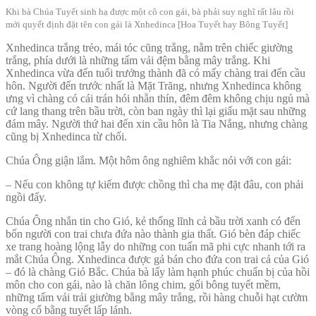
Khi bà Chúa Tuyết sinh hạ được một cô con gái, bà phải suy nghĩ rất lâu rồi
mới quyết định đặt tên con gái là Xnhedinca [Hoa Tuyết hay Bông Tuyết]
Xnhedinca trắng trẻo, mái tóc cũng trắng, nằm trên chiếc giường
trắng, phía dưới là những tấm vải đệm bằng mây trắng. Khi
Xnhedinca vừa đến tuổi trưởng thành đã có mấy chàng trai đến cầu
hôn. Người đến trước nhất là Mặt Trăng, nhưng Xnhedinca không
ưng vì chàng có cái trán hói nhẵn thín, đêm đêm không chịu ngủ mà
cứ lang thang trên bầu trời, còn ban ngày thì lại giấu mặt sau những
đám mây. Người thứ hai đến xin cầu hôn là Tia Nắng, nhưng chàng
cũng bị Xnhedinca từ chối.
Chúa Ông giận lắm. Một hôm ông nghiêm khắc nói với con gái:
– Nếu con không tự kiếm được chồng thì cha mẹ đặt đâu, con phải
ngồi đấy.
Chúa Ông nhắn tin cho Gió, kẻ thống lĩnh cả bầu trời xanh có đến
bốn người con trai chưa đứa nào thành gia thất. Gió bèn đáp chiếc
xe trang hoàng lộng lẫy do những con tuấn mã phi cực nhanh tới ra
mắt Chúa Ông. Xnhedinca được gả bán cho đứa con trai cả của Gió
– đó là chàng Gió Bắc. Chúa bà lấy làm hạnh phúc chuẩn bị của hồi
môn cho con gái, nào là chăn lông chim, gối bông tuyết mềm,
những tấm vải trải giường bằng mây trắng, rồi hàng chuỗi hạt cườm
vòng cổ bằng tuyết lấp lánh.