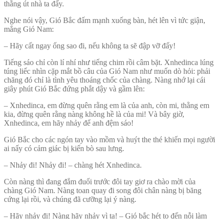
thằng út nhà ta đấy.
Nghe nói vậy, Gió Bắc đấm mạnh xuống bàn, hét lên vì tức giận,
mắng Gió Nam:
– Hãy cất ngay ống sao đi, nếu không ta sẽ đập vỡ đấy!
Tiếng sáo chỉ còn lí nhí như tiếng chim rồi câm bặt. Xnhedinca lúng
túng liếc nhìn cặp mắt bồ câu của Gió Nam như muốn dò hỏi: phải
chăng đó chỉ là tình yêu thoáng chốc của chàng. Nàng nhớ lại cái
giây phút Gió Bắc đứng phắt dậy và gầm lên:
– Xnhedinca, em đừng quên rằng em là của anh, còn mi, thằng em
kia, đừng quên rằng nàng không hề là của mi! Và bây giờ,
Xnhedinca, em hãy nhảy để anh đệm sáo!
Gió Bắc cho các ngón tay vào mồm và huýt the thé khiến mọi người
ai nấy có cảm giác bị kiến bò sau lưng.
– Nhảy đi! Nhảy đi! – chàng hét Xnhedinca.
Còn nàng thì đang đắm đuối trước đôi tay giơ ra chào mời của
chàng Gió Nam. Nàng toan quay đi song đôi chân nàng bị băng
cứng lại rồi, và chúng đã cưỡng lại ý nàng.
– Hãy nhảy đi! Nàng hãy nhảy vì ta! – Gió bắc hét to đến nỗi làm