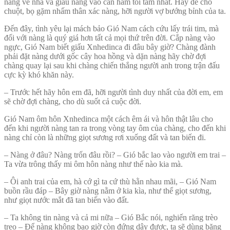
nàng về nhà và giấu nàng vào căn hầm tối tăm nhất. Hãy để cho
chuột, bọ gặm nhấm thân xác nàng, hỡi người vợ bướng bỉnh của ta.
Đến đây, tình yêu lại mách bảo Gió Nam cách cứu lấy trái tim, mà
đối với nàng là quý giá hơn tất cả mọi thứ trên đời. Cắp nàng vào
ngực, Gió Nam biết giấu Xnhedinca đi đâu bây giờ? Chàng đành
phải đặt nàng dưới gốc cây hoa hồng và dặn nàng hãy chờ đợi
chàng quay lại sau khi chàng chiến thắng người anh trong trận đấu
cực kỳ khó khăn này.
– Trước hết hãy hôn em đã, hỡi người tình duy nhất của đời em, em
sẽ chờ đợi chàng, cho dù suốt cả cuộc đời.
Gió Nam ôm hôn Xnhedinca một cách êm ái và hôn thật lâu cho
đến khi người nàng tan ra trong vòng tay ôm của chàng, cho đến khi
nàng chỉ còn là những giọt sương rơi xuống đất và tan biến đi.
– Nàng ở đâu? Nàng trốn đâu rồi? – Gió bắc lao vào người em trai –
Ta vừa trông thấy mi ôm hôn nàng như thế nào kia mà.
– Ôi anh trai của em, hà cớ gì ta cứ thù hằn nhau mãi, – Gió Nam
buồn rầu đáp – Bây giờ nàng nằm ở kia kìa, như thể giọt sương,
như giọt nước mắt đã tan biến vào đất.
– Ta không tin nàng và cả mi nữa – Gió Bắc nói, nghiến răng trèo
trẹo – Để nàng không bao giờ còn đứng dậy được, ta sẽ dùng băng