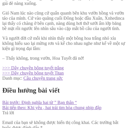
giá đè nàng xuống.
Gió Nam lúc nào cũng cứ quẩn quanh bên khu vườn hồng và vườn
táo của mình. Cứ vào quãng cuối Đông hoặc đầu Xuân, Xnhedinca
lại thấy có chàng ở bên cạnh, nàng dùng hơi thở sưởi ấm lớp băng
bề mặt rồi ngước lên nhìn sâu vào cặp mắt bồ câu của người tình.
Và người đời cứ mỗi khi nhìn thấy một bông hoa trắng nhỏ xíu
không hiểu sao lại mừng rơn và kể cho nhau nghe như kể về một sự
kiện gì trọng đại lắm:
– Thấy không, trong vườn, Hoa Tuyết đã nở!
>>> Dây chuyền bông tuyết trắng
>>> Dây chuyền bông tuyết Titan
Danh mục:
Câu chuyện trang sức
Điều hướng bài viết
Bài trước:
Định nghĩa hai từ ” Bạn thân “
Bài tiếp theo:
Khi yêu , hai trái tim hòa chung nhịp đập
Trả lời
Email của bạn sẽ không được hiển thị công khai.
Các trường bắt
buộc được đánh dấu
*