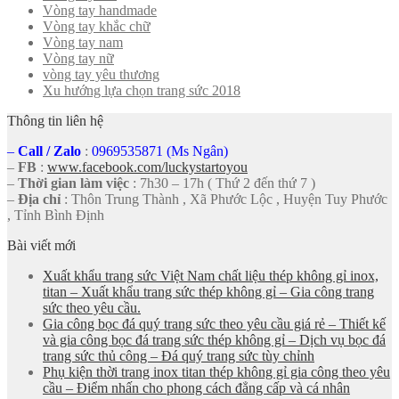
Vòng tay handmade
Vòng tay khắc chữ
Vòng tay nam
Vòng tay nữ
vòng tay yêu thương
Xu hướng lựa chọn trang sức 2018
Thông tin liên hệ
–
Call
/
Zalo
:
0969535871 (Ms Ngân)
–
FB
:
www.facebook.com/luckystartoyou
–
Thời gian làm việc
: 7h30 – 17h ( Thứ 2 đến thứ 7 )
–
Địa chỉ
: Thôn Trung Thành , Xã Phước Lộc , Huyện Tuy Phước
, Tỉnh Bình Định
Bài viết mới
Xuất khẩu trang sức Việt Nam chất liệu thép không gỉ inox,
titan – Xuất khẩu trang sức thép không gỉ – Gia công trang
sức theo yêu cầu.
Gia công bọc đá quý trang sức theo yêu cầu giá rẻ – Thiết kế
và gia công bọc đá trang sức thép không gỉ – Dịch vụ bọc đá
trang sức thủ công – Đá quý trang sức tùy chỉnh
Phụ kiện thời trang inox titan thép không gỉ gia công theo yêu
cầu – Điểm nhấn cho phong cách đẳng cấp và cá nhân