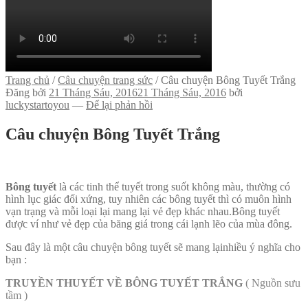
Trang chủ
/
Câu chuyện trang sức
/
Câu chuyện Bông Tuyết Trắng
Đăng bởi
21 Tháng Sáu, 2016
21 Tháng Sáu, 2016
bởi
luckystartoyou
—
Để lại phản hồi
Câu chuyện Bông Tuyết Trắng
Bông tuyết
là các tinh thể tuyết trong suốt không màu, thường có
hình lục giác đối xứng, tuy nhiên các bông tuyết thì có muôn hình
vạn trạng và mỗi loại lại mang lại vẻ đẹp khác nhau.Bông tuyết
được ví như vẻ đẹp của băng giá trong cái lạnh lẽo của mùa đông.
Sau đây là một câu chuyện bông tuyết sẽ mang lạinhiều ý nghĩa cho
bạn :
TRUYỀN THUYẾT VỀ BÔNG TUYẾT TRẮNG
( Nguồn sưu
tầm )