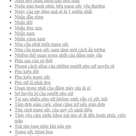
Nam đeo nhẫn ngón nào đẹp nhất
Ngập tràn hạnh phúc bên trang sức yêu thương
Ngày của mẹ tặng quà gì là ý nghĩa nhất
Nhẫn đầu rồng
Nhẫn đôi
Nhẫn free size
Nhẫn nam
Nhẫn vàng nam
Nhu cầu phát triển trang sức
Nhu cầu trang sức nam tăng một cách ấn tượng
Những thứ quan trọng nhất của đấng mày râu
Phía sau của sự thật
Phong cách sống của những người phụ nữ quyến rũ
Phụ kiện đôi
Phụ kiện trang sức
Phụ nữ là phải đẹp
Quan trọng nhất của đấng mày râu là gì
Sự huyền bí của người phụ nữ
Tại sao nhiều phụ nữ không xinh vẫn có sức hút
Tâm đơn giản cuộc sống cũng trở nên giản đơn
Thú chơi trang sức của quý cô sành điệu
Tình yêu cảm nhận bằng trái tim sẽ đi đến hạnh phúc viên
mãn
Trái tim loạn nhịp khi gặp em
Trang sức bông hoa