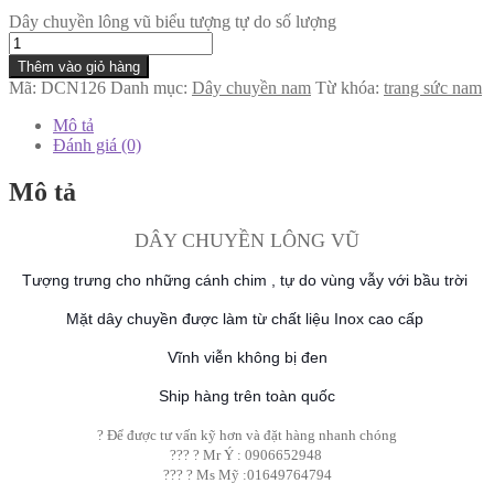
Dây chuyền lông vũ biểu tượng tự do số lượng
Thêm vào giỏ hàng
Mã:
DCN126
Danh mục:
Dây chuyền nam
Từ khóa:
trang sức nam
Mô tả
Đánh giá (0)
Mô tả
DÂY CHUYỀN LÔNG VŨ
Tượng trưng cho những cánh chim , tự do vùng vẫy với bầu trời
Mặt dây chuyền được làm từ chất liệu Inox cao cấp
Vĩnh viễn không bị đen
Ship hàng trên toàn quốc
? Để được tư vấn kỹ hơn và đặt hàng nhanh chóng
??? ? Mr Ý : 0906652948
??? ? Ms Mỹ :01649764794