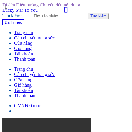
Đi đến Điều hướng
Chuyển đến nội dung
Lucky Star To You
Tìm kiếm:
Tìm kiếm
Danh mục
Trang chủ
Câu chuyện trang sức
Cửa hàng
Giỏ hàng
Tài khoản
Thanh toán
Trang chủ
Câu chuyện trang sức
Cửa hàng
Giỏ hàng
Tài khoản
Thanh toán
0
VNĐ
0 mục