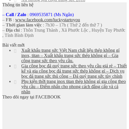
Thông tin liên hệ
–
Call
/
Zalo
:
0969535871 (Ms Ngân)
–
FB
:
www.facebook.com/luckystartoyou
–
Thời gian làm việc
: 7h30 – 17h ( Thứ 2 đến thứ 7 )
–
Địa chỉ
: Thôn Trung Thành , Xã Phước Lộc , Huyện Tuy Phước
, Tỉnh Bình Định
Bài viết mới
Xuất khẩu trang sức Việt Nam chất liệu thép không gỉ
inox, titan – Xuất khẩu trang sức thép không gỉ – Gia
công trang sức theo yêu cầu.
Gia công bọc đá quý trang sức theo yêu cầu giá rẻ – Thiết
kế và gia công bọc đá trang sức thép không gỉ – Dịch vụ
bọc đá trang sức thủ công – Đá quý trang sức tùy chỉnh
Phụ kiện thời trang inox titan thép không gỉ gia công theo
yêu cầu – Điểm nhấn cho phong cách đẳng cấp và cá
nhân
Theo dõi ngay tại FACEBOOK