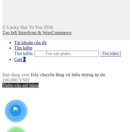
© Lucky Star To You 2026
Tạo bởi Storefront & WooCommerce
.
Tài khoản của tôi
Tìm kiếm
Tìm kiếm:
Tìm kiếm
Cart
0
Bạn đang xem
Dây chuyền lông vũ biểu tượng tự do
100.000
VNĐ
Thêm vào giỏ hàng