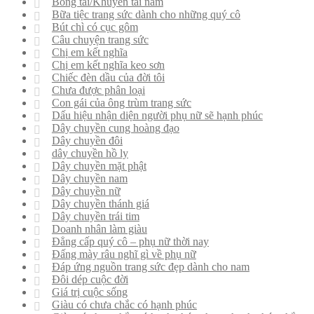
Bông tai/Khuyên tai nam
Bữa tiệc trang sức dành cho những quý cô
Bút chì có cục gôm
Câu chuyện trang sức
Chị em kết nghĩa
Chị em kết nghĩa keo sơn
Chiếc đèn dầu của đời tôi
Chưa được phân loại
Con gái của ông trùm trang sức
Dấu hiệu nhận diện người phụ nữ sẽ hạnh phúc
Dây chuyền cung hoàng đạo
Dây chuyền đôi
dây chuyền hồ ly
Dây chuyền mặt phật
Dây chuyền nam
Dây chuyền nữ
Dây chuyền thánh giá
Dây chuyền trái tim
Doanh nhân làm giàu
Đẳng cấp quý cô – phụ nữ thời nay
Đấng mày râu nghĩ gì về phụ nữ
Đáp ứng nguồn trang sức đẹp dành cho nam
Đôi dép cuộc đời
Giá trị cuộc sống
Giàu có chưa chắc có hạnh phúc