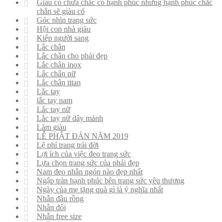
Giàu có chưa chắc có hạnh phúc nhưng hạnh phúc chắc
chắn sẽ giàu có
Góc nhìn trang sức
Hội con nhà giàu
Kiếp người sang
Lắc chân
Lắc chân cho phái đẹp
Lắc chân inox
Lắc chân nữ
Lắc chân titan
Lắc tay
lắc tay nam
Lắc tay nữ
Lắc tay nữ dây mảnh
Làm giàu
LỄ PHẬT ĐẢN NĂM 2019
Lệ phí trang trải đời
Lợi ích của việc đeo trang sức
Lựa chọn trang sức của phái đẹp
Nam đeo nhẫn ngón nào đẹp nhất
Ngập tràn hạnh phúc bên trang sức yêu thương
Ngày của mẹ tặng quà gì là ý nghĩa nhất
Nhẫn đầu rồng
Nhẫn đôi
Nhẫn free size