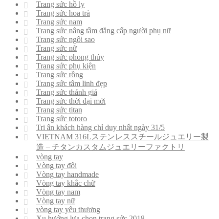
Trang sức hồ ly
Trang sức hoa trà
Trang sức nam
Trang sức nâng tầm đẳng cấp người phụ nữ
Trang sức ngôi sao
Trang sức nữ
Trang sức phong thủy
Trang sức phụ kiện
Trang sức rồng
Trang sức tâm linh đẹp
Trang sức thánh giá
Trang sức thời đại mới
Trang sức titan
Trang sức totoro
Tri ân khách hàng chỉ duy nhất ngày 31/5
VIETNAM 316Lステンレススチールジュエリー製
造 – チタンカスタムジュエリーファクトリ
vòng tay
Vòng tay đôi
Vòng tay handmade
Vòng tay khắc chữ
Vòng tay nam
Vòng tay nữ
vòng tay yêu thương
Xu hướng lựa chọn trang sức 2018