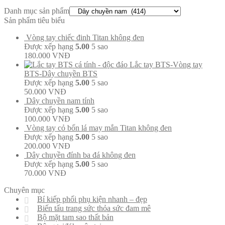
Danh mục sản phẩm
Sản phẩm tiêu biểu
Vòng tay chiếc đinh Titan không đen
Được xếp hạng
5.00
5 sao
180.000
VNĐ
Lắc tay BTS-Vòng tay
BTS-Dây chuyền BTS
Được xếp hạng
5.00
5 sao
50.000
VNĐ
Dây chuyền nam tính
Được xếp hạng
5.00
5 sao
100.000
VNĐ
Vòng tay cỏ bốn lá may mắn Titan không đen
Được xếp hạng
5.00
5 sao
200.000
VNĐ
Dây chuyền đính ba đá không đen
Được xếp hạng
5.00
5 sao
70.000
VNĐ
Chuyên mục
Bí kiếp phối phụ kiện nhanh – đẹp
Biến tấu trang sức thỏa sức đam mê
Bộ mặt tam sao thất bản