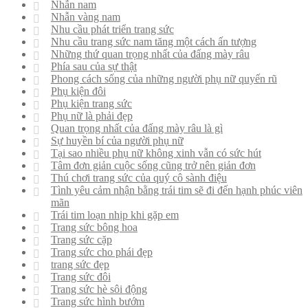
Nhẫn nam
Nhẫn vàng nam
Nhu cầu phát triển trang sức
Nhu cầu trang sức nam tăng một cách ấn tượng
Những thứ quan trọng nhất của đấng mày râu
Phía sau của sự thật
Phong cách sống của những người phụ nữ quyến rũ
Phụ kiện đôi
Phụ kiện trang sức
Phụ nữ là phải đẹp
Quan trọng nhất của đấng mày râu là gì
Sự huyền bí của người phụ nữ
Tại sao nhiều phụ nữ không xinh vẫn có sức hút
Tâm đơn giản cuộc sống cũng trở nên giản đơn
Thú chơi trang sức của quý cô sành điệu
Tình yêu cảm nhận bằng trái tim sẽ đi đến hạnh phúc viên
mãn
Trái tim loạn nhịp khi gặp em
Trang sức bông hoa
Trang sức cặp
Trang sức cho phái đẹp
trang sức đẹp
Trang sức đôi
Trang sức hè sôi động
Trang sức hình bướm