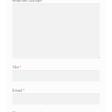
Nhận xét của bạn
*
Tên
*
Email
*