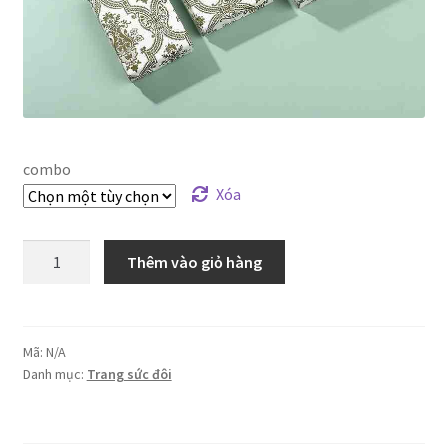
combo
Xóa
Hộp
Thêm vào giỏ hàng
quà
đựng
trang
sức
Mã:
N/A
Danh mục:
Trang sức đôi
,
nhẫn,
bông