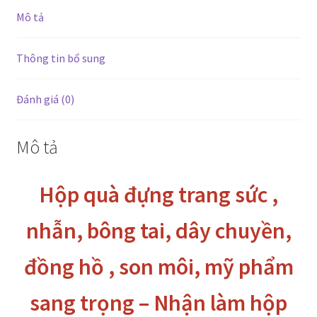
tai,
Mô tả
dây
chuyền,
đồng
Thông tin bổ sung
hồ
,
Đánh giá (0)
son
môi,
Mô tả
mỹ
phẩm
sang
Hộp quà đựng trang sức ,
trọng
-
nhẫn, bông tai, dây chuyền,
Nhận
làm
đồng hồ , son môi, mỹ phẩm
hộp
theo
sang trọng – Nhận làm hộp
yêu