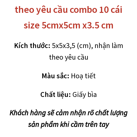
cầu
theo yêu cầu combo 10 cái
combo
10
size 5cmx5cm x3.5 cm
cái
size
5cmx5cm
Kích thước:
5x5x3,5 (cm), nhận làm
x3.5
cm
theo yêu cầu
số
lượng
Màu sắc:
Hoạ tiết
Chất liệu:
Giấy bìa
Khách hàng sẽ cảm nhận rõ chất lượng
sản phẩm khi cầm trên tay