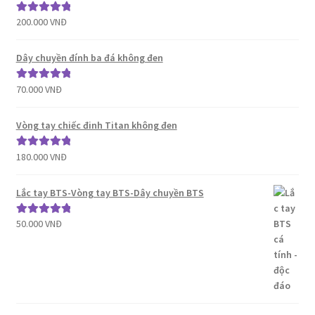
200.000
VNĐ
Được xếp
hạng
5.00
5
sao
Dây chuyền đính ba đá không đen
70.000
VNĐ
Được xếp
hạng
5.00
5
sao
Vòng tay chiếc đinh Titan không đen
180.000
VNĐ
Được xếp
hạng
5.00
5
sao
Lắc tay BTS-Vòng tay BTS-Dây chuyền BTS
50.000
VNĐ
Được xếp
hạng
5.00
5
sao