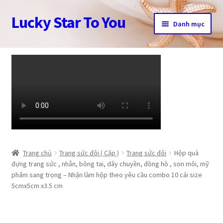
Lucky Star To You
Đi
Chuyển
Danh mục
đến
đến
Điều
nội
Trang chủ
hướng
dung
Câu chuyện trang sức
Cửa hàng
Giỏ hàng
Tài khoản
Trang chủ
Trang sức đôi ( Cặp )
Trang sức đôi
Hộp quà
đựng trang sức , nhẫn, bông tai, dây chuyền, đồng hồ , son môi, mỹ
phẩm sang trọng – Nhận làm hộp theo yêu cầu combo 10 cái size
Thanh toán
5cmx5cm x3.5 cm