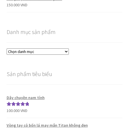
150.000
VNĐ
Danh mục sản phẩm
Sản phẩm tiêu biểu
Dây chuyền nam tính
100.000
VNĐ
Được xếp
hạng
5.00
5
sao
Vòng tay cỏ bốn lá may mắn Titan không đen