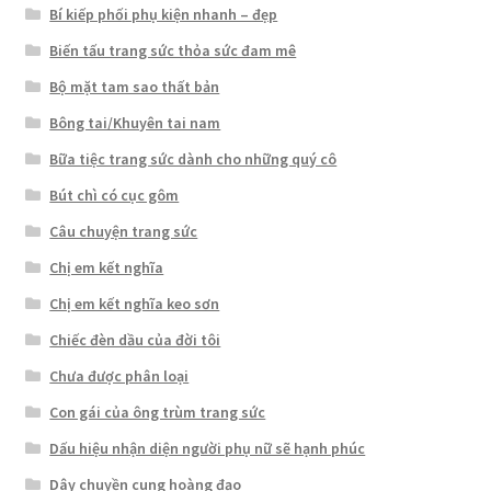
Bí kiếp phối phụ kiện nhanh – đẹp
Biến tấu trang sức thỏa sức đam mê
Bộ mặt tam sao thất bản
Bông tai/Khuyên tai nam
Bữa tiệc trang sức dành cho những quý cô
Bút chì có cục gôm
Câu chuyện trang sức
Chị em kết nghĩa
Chị em kết nghĩa keo sơn
Chiếc đèn dầu của đời tôi
Chưa được phân loại
Con gái của ông trùm trang sức
Dấu hiệu nhận diện người phụ nữ sẽ hạnh phúc
Dây chuyền cung hoàng đạo