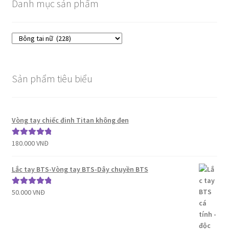
Danh mục sản phẩm
Sản phẩm tiêu biểu
Vòng tay chiếc đinh Titan không đen
180.000
VNĐ
Được xếp
hạng
5.00
5
sao
Lắc tay BTS-Vòng tay BTS-Dây chuyền BTS
50.000
VNĐ
Được xếp
hạng
5.00
5
sao