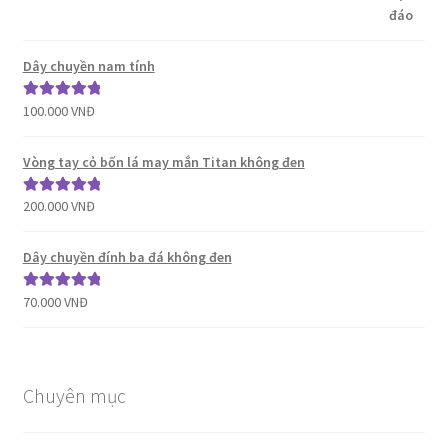
Dây chuyền nam tính
100.000
VNĐ
Được xếp
hạng
5.00
5
sao
Vòng tay cỏ bốn lá may mắn Titan không đen
200.000
VNĐ
Được xếp
hạng
5.00
5
sao
Dây chuyền đính ba đá không đen
70.000
VNĐ
Được xếp
hạng
5.00
5
sao
Chuyên mục