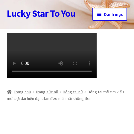
Lucky Star To You
Đi
Chuyển
Danh mục
đến
đến
Điều
nội
Trang chủ
hướng
dung
Câu chuyện trang sức
Cửa hàng
Giỏ hàng
Tài khoản
Trang chủ
Trang sức nữ
Bông tai nữ
Bông tai trái tim kiểu
mới sợi dài hiện đại titan đeo mãi mãi không đen
Thanh toán