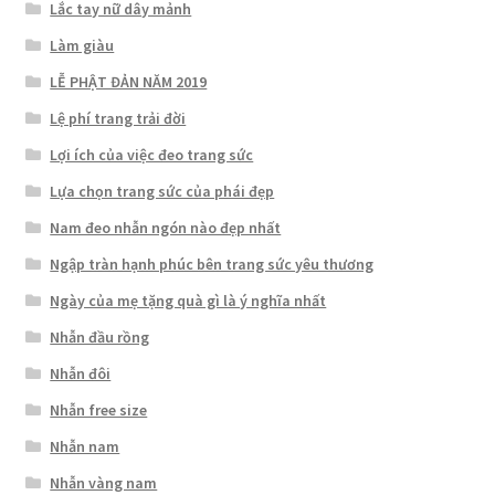
Lắc tay nữ dây mảnh
Làm giàu
LỄ PHẬT ĐẢN NĂM 2019
Lệ phí trang trải đời
Lợi ích của việc đeo trang sức
Lựa chọn trang sức của phái đẹp
Nam đeo nhẫn ngón nào đẹp nhất
Ngập tràn hạnh phúc bên trang sức yêu thương
Ngày của mẹ tặng quà gì là ý nghĩa nhất
Nhẫn đầu rồng
Nhẫn đôi
Nhẫn free size
Nhẫn nam
Nhẫn vàng nam