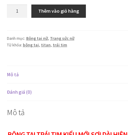
Bông
Thêm vào giỏ hàng
tai
trái
tim
kiểu
Danh mục:
Bông tai nữ
,
Trang sức nữ
Từ khóa:
bông tai
,
titan
,
trái tim
mới
sợi
dài
hiện
Mô tả
đại
titan
đeo
Đánh giá (0)
mãi
mãi
Mô tả
không
đen
số
BÔNG TAI TRÁI TIM KIỂU MỚI SỢI DÀI HIỆN