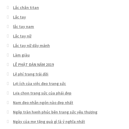
Lắc chân titan
Lắc tay
lắc tay nam
Lắc tay nữ
Lắc tay nữ dây mảnh
Làm giàu
LỄ PHẬT ĐẢN NĂM 2019
Lệ phí trang trải đời
Lợi ích của việc đeo trang sức
Lựa chọn trang sức của phái đẹp
Nam đeo nhẫn ngón nào đẹp nhất
Ngập tràn hạnh phúc bên trang sức yêu thương
Ngày của mẹ tặng quà gì là ý nghĩa nhất