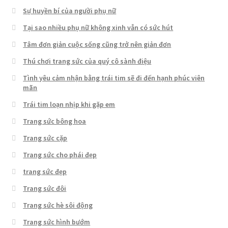
Sự huyền bí của người phụ nữ
Tại sao nhiều phụ nữ không xinh vẫn có sức hút
Tâm đơn giản cuộc sống cũng trở nên giản đơn
Thú chơi trang sức của quý cô sành điệu
Tình yêu cảm nhận bằng trái tim sẽ đi đến hạnh phúc viên
mãn
Trái tim loạn nhịp khi gặp em
Trang sức bông hoa
Trang sức cặp
Trang sức cho phái đẹp
trang sức đẹp
Trang sức đôi
Trang sức hè sôi động
Trang sức hình bướm