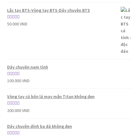
hạng
5.00
5
sao
Lắc tay BTS-Vòng tay BTS-Dây chuyền BTS
Được xếp
50.000
VNĐ
hạng
5.00
5
sao
Dây chuyền nam tính
Được xếp
100.000
VNĐ
hạng
5.00
5
sao
Vòng tay cỏ bốn lá may mắn Titan không đen
Được xếp
200.000
VNĐ
hạng
5.00
5
sao
Dây chuyền đính ba đá không đen