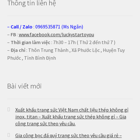
Thông tin liên hệ
–
Call
/
Zalo
:
0969535871 (Ms Ngân)
–
FB
:
www.facebook.com/luckystartoyou
–
Thời gian làm việc
: 7h30 – 17h ( Thứ 2 đến thứ 7 )
–
Địa chỉ
: Thôn Trung Thành , Xã Phước Lộc , Huyện Tuy
Phước , Tỉnh Bình Định
Bài viết mới
Xuất khẩu trang sức Việt Nam chất liệu thép không gỉ
inox, titan – Xuất khẩu trang sức thép không gỉ – Gia
công trang sức theo yêu cầu.
Gia công bọc đá quý trang sức theo yêu cầu giá rẻ –