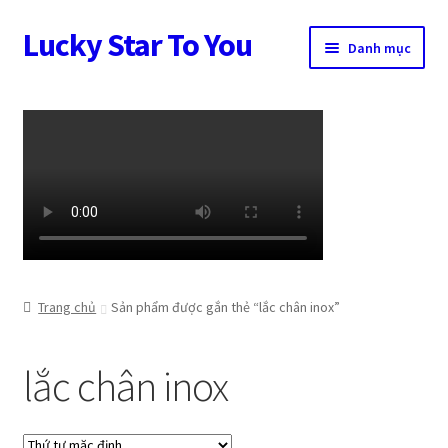
Lucky Star To You
Đi
Chuyển
Danh mục
đến
đến
Điều
nội
Trang chủ
hướng
dung
Câu chuyện trang sức
Cửa hàng
Giỏ hàng
Tài khoản
Trang chủ
Sản phẩm được gắn thẻ “lắc chân inox”
Thanh toán
lắc chân inox