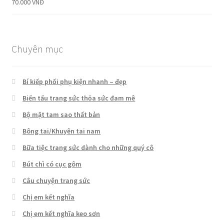
Được xếp
70.000
VNĐ
hạng
5.00
5
sao
Chuyên mục
Bí kiếp phối phụ kiện nhanh – đẹp
Biến tấu trang sức thỏa sức đam mê
Bộ mặt tam sao thất bản
Bông tai/Khuyên tai nam
Bữa tiệc trang sức dành cho những quý cô
Bút chì có cục gôm
Câu chuyện trang sức
Chị em kết nghĩa
Chị em kết nghĩa keo sơn