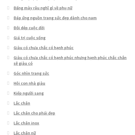
Đấng mày râu nghĩ gì về phụ nữ
Đáp ứng nguồn trang sức đẹp dành cho nam
Đôi dép cuộc đời
Giá trị cuộc sống
Giàu có chưa chắc có hạnh phúc
Giàu có chưa chắc có hạnh phúc nhưng hạnh phúc chắc chắn
sẽ giàu có
Góc nhìn trang sức
Hội con nhà giàu
Kiếp người sang
Lắc chân
Lắc chân cho phái đẹp
Lắc chân inox
Lắc chân nữ