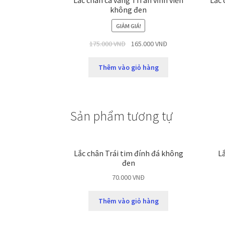
Lắc chân cá vàng TiTan vĩnh viễn
Lắc 
không đen
GIẢM GIÁ!
175.000
VNĐ
165.000
VNĐ
Thêm vào giỏ hàng
Sản phẩm tương tự
Lắc chân Trái tim đính đá không
L
đen
70.000
VNĐ
Thêm vào giỏ hàng