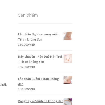
Sản phẩm
Lắc chân Ngôi sao may mắn
Titan không đen
150.000
VNĐ
Dây chuyền - Hậu Duệ Mặt Trời
- Titan không đen
165.000
VNĐ
Lắc chân Bướm Titan không
đen
chơi,
180.000
VNĐ
Vòng tay nữ đính đá không đen