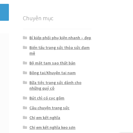
Chuyên mục
Bí kiếp phối phụ kiện nhanh – đẹp
Biến tấu trang sức thỏa sức đam
mê
Bộ mặt tam sao thất bản
Bông tai/Khuyên tai nam
Bữa tiệc trang sức dành cho
những quý cô
Bút chì có cục gôm
Câu chuyện trang sức
Chị em kết nghĩa
Chị em kết nghĩa keo sơn