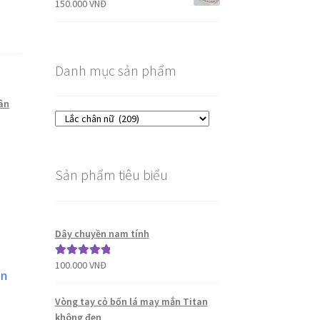
150.000
VNĐ
Danh mục sản phẩm
hân
Sản phẩm tiêu biểu
Dây chuyền nam tính
100.000
VNĐ
Được xếp
ần
hạng
5.00
5
sao
Vòng tay cỏ bốn lá may mắn Titan
không đen