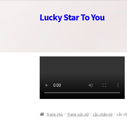
Lucky Star To You
Đi
Chuyển
đến
đến
Điều
nội
hướng
dung
Trang chủ
Trang chủ
Câu chuyện trang sức
Câu chuyện trang sức
Cửa hàng
Cửa hàng
Giỏ
Giỏ
Trang chủ
Trang sức nữ
Lắc chân nữ
Lắc c