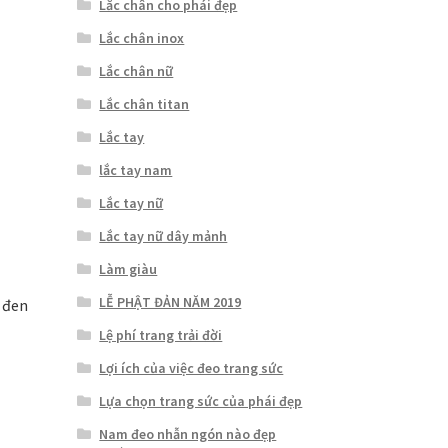
Lắc chân cho phái đẹp
Lắc chân inox
Lắc chân nữ
Lắc chân titan
Lắc tay
lắc tay nam
Lắc tay nữ
Lắc tay nữ dây mảnh
Làm giàu
LỄ PHẬT ĐẢN NĂM 2019
 đen
Lệ phí trang trải đời
Lợi ích của việc đeo trang sức
Lựa chọn trang sức của phái đẹp
Nam đeo nhẫn ngón nào đẹp