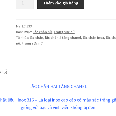
Thêm vào giỏ hàng
chân
2
tầng
Chanel
Mã:
LCI133
Danh mục:
Lắc chân nữ
,
Trang sức nữ
không
Từ khóa:
lắc chân
,
lắc chân 2 tầng chanel
,
lắc chân inox
,
lắc c
đen
nữ
,
trang sức nữ
số
lượng
 tả
LẮC CHÂN HAI TẦNG CHANEL
hất liệu : Inox 316 – Là loại inox cao cấp có m
àu sắc trắng g
giống với bạc
và vĩnh viễn không bị đen