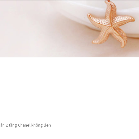
 hàng
 hàng
Tài khoản
Tài khoản
Thanh toán
Thanh toán
hân 2 tầng Chanel không đen