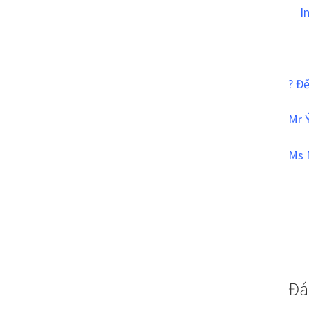
I
? Đ
Mr 
Ms 
Đá