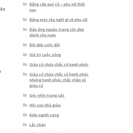
Đẳng cấp quý cô – phụ nữ thời
iên
nay
Đấng mày râu nghĩ gì về phụ nữ
Đáp ứng nguồn trang sức đẹp
dành cho nam
Đôi dép cuộc đời
Giá trị cuộc sống
Giàu có chưa chắc có hạnh phúc
n
Giàu có chưa chắc có hạnh phúc
nhưng hạnh phúc chắc chắn sẽ
giàu có
Góc nhìn trang sức
Hội con nhà giàu
Kiếp người sang
Lắc chân