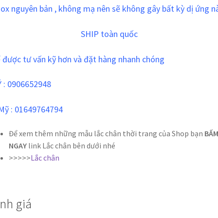
nox nguyên bản , không mạ nên sẽ không gây bất kỳ dị ứng n
SHIP toàn quốc
ể được tư vấn kỹ hơn và đặt hàng nhanh chóng
Ý : 0906652948
Mỹ :
01649764794
Để xem thêm những mẫu lắc chân thời trang của Shop bạn
BẤ
NGAY
link Lắc chân bên dưới nhé
>>>>>
Lắc chân
nh giá