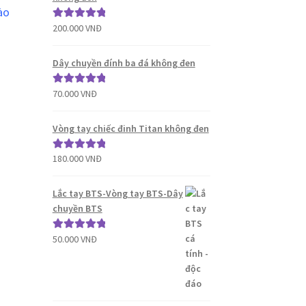
ào
200.000
VNĐ
Được xếp
hạng
5.00
5
sao
Dây chuyền đính ba đá không đen
70.000
VNĐ
Được xếp
hạng
5.00
5
sao
Vòng tay chiếc đinh Titan không đen
180.000
VNĐ
Được xếp
hạng
5.00
5
M
sao
Lắc tay BTS-Vòng tay BTS-Dây
chuyền BTS
50.000
VNĐ
Được xếp
hạng
5.00
5
sao