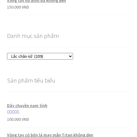
Vòng tay nữ đính đá không đen
150.000
VNĐ
Danh mục sản phẩm
Sản phẩm tiêu biểu
Dây chuyền nam tính
Được xếp
100.000
VNĐ
hạng
5.00
5
sao
Vòng tay cỏ bốn lá may mắn Titan không đen