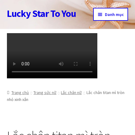
Lucky Star To You
Đi
Chuyển
Danh mục
đến
đến
Điều
nội
Trang chủ
hướng
dung
Câu chuyện trang sức
Cửa hàng
Giỏ hàng
Tài khoản
Trang chủ
Trang sức nữ
Lắc chân nữ
Lắc chân titan mì tròn
nhỏ xinh xắn
Thanh toán