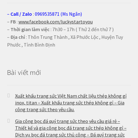
–
Call
/
Zalo
:
0969535871 (Ms Ngân)
–
FB
:
www.facebook.com/luckystartoyou
–
Thời gian làm việc
: 7h30 – 17h ( Thứ 2 đến thứ 7 )
–
Địa chỉ
: Thôn Trung Thành , Xã Phước Lộc , Huyện Tuy
Phước , Tỉnh Bình Định
Bài viết mới
Xuất khẩu trang sức Việt Nam chất liệu thép không gỉ
inox, titan – Xuất khẩu trang sức thép không gỉ – Gia
công trang sức theo yêu cầu.
Gia công bọc đá quý trang sức theo yêu cầu giá rẻ –
Thiết kế và gia công bọc đá trang sức thép không gỉ –
Dịch vụ bọc đá trang sức thủ công – Đá quý trang sức