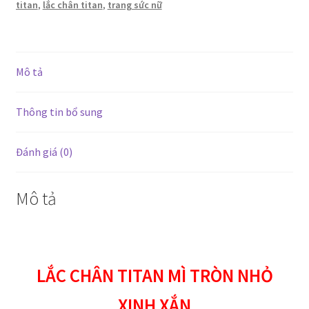
titan
,
lắc chân titan
,
trang sức nữ
xắn
số
lượng
Mô tả
Thông tin bổ sung
Đánh giá (0)
Mô tả
LẮC CHÂN TITAN MÌ TRÒN NHỎ
XINH XẮN