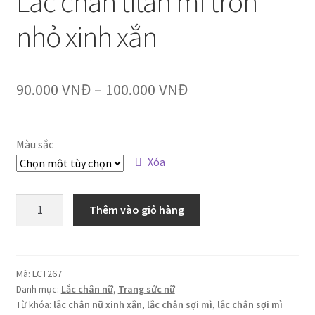
Lắc chân titan mì tròn
nhỏ xinh xắn
90.000
VNĐ
–
100.000
VNĐ
Màu sắc
Xóa
Lắc
Thêm vào giỏ hàng
chân
titan
mì
tròn
Mã:
LCT267
Danh mục:
Lắc chân nữ
,
Trang sức nữ
nhỏ
Từ khóa:
lắc chân nữ xinh xắn
,
lắc chân sợi mì
,
lắc chân sợi mì
xinh