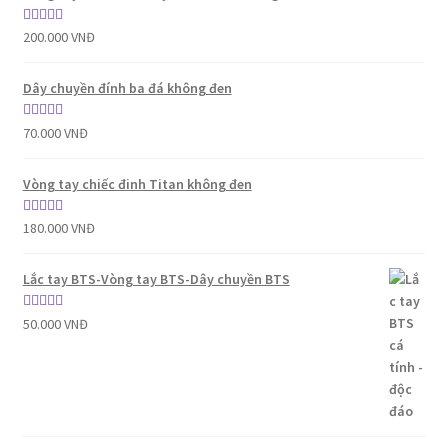
Được xếp
200.000
VNĐ
hạng
5.00
5
sao
Dây chuyền đính ba đá không đen
Được xếp
70.000
VNĐ
hạng
5.00
5
sao
Vòng tay chiếc đinh Titan không đen
Được xếp
180.000
VNĐ
hạng
5.00
5
sao
Lắc tay BTS-Vòng tay BTS-Dây chuyền BTS
Được xếp
50.000
VNĐ
hạng
5.00
5
sao