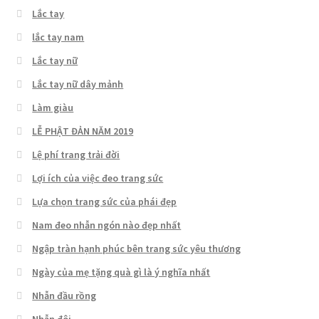
Lắc tay
lắc tay nam
Lắc tay nữ
Lắc tay nữ dây mảnh
Làm giàu
LỄ PHẬT ĐẢN NĂM 2019
Lệ phí trang trải đời
Lợi ích của việc đeo trang sức
Lựa chọn trang sức của phái đẹp
Nam đeo nhẫn ngón nào đẹp nhất
Ngập tràn hạnh phúc bên trang sức yêu thương
Ngày của mẹ tặng quà gì là ý nghĩa nhất
Nhẫn đầu rồng
Nhẫn đôi