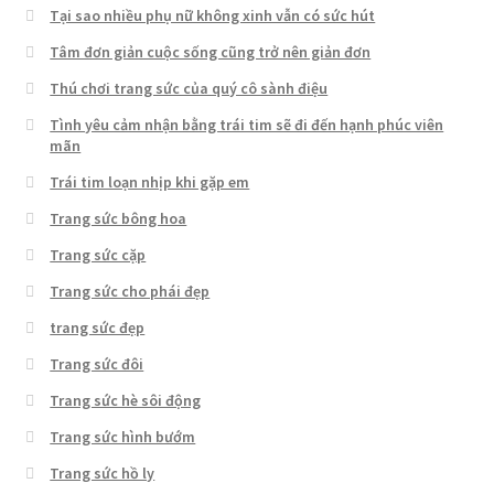
Tại sao nhiều phụ nữ không xinh vẫn có sức hút
Tâm đơn giản cuộc sống cũng trở nên giản đơn
Thú chơi trang sức của quý cô sành điệu
Tình yêu cảm nhận bằng trái tim sẽ đi đến hạnh phúc viên
mãn
Trái tim loạn nhịp khi gặp em
Trang sức bông hoa
Trang sức cặp
Trang sức cho phái đẹp
trang sức đẹp
Trang sức đôi
Trang sức hè sôi động
Trang sức hình bướm
Trang sức hồ ly