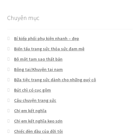
Chuyên mục
Bí kiếp phối phụ kiện nhanh – đẹp
Biến tấu trang sức thỏa sức đam mê
Bộ mặt tam sao thất bản
Bông tai/Khuyên tai nam
Bữa tiệc trang sức dành cho những quý cô
Bút chì có cục gôm
Câu chuyện trang sức
Chị em kết nghĩa
Chị em kết nghĩa keo sơn
Chiếc đèn dầu của đời tôi