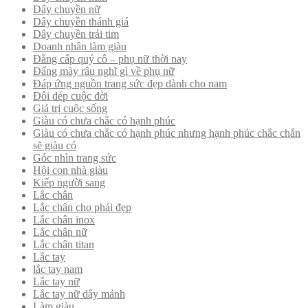
Dây chuyền nữ
Dây chuyền thánh giá
Dây chuyền trái tim
Doanh nhân làm giàu
Đẳng cấp quý cô – phụ nữ thời nay
Đấng mày râu nghĩ gì về phụ nữ
Đáp ứng nguồn trang sức đẹp dành cho nam
Đôi dép cuộc đời
Giá trị cuộc sống
Giàu có chưa chắc có hạnh phúc
Giàu có chưa chắc có hạnh phúc nhưng hạnh phúc chắc chắn
sẽ giàu có
Góc nhìn trang sức
Hội con nhà giàu
Kiếp người sang
Lắc chân
Lắc chân cho phái đẹp
Lắc chân inox
Lắc chân nữ
Lắc chân titan
Lắc tay
lắc tay nam
Lắc tay nữ
Lắc tay nữ dây mảnh
Làm giàu