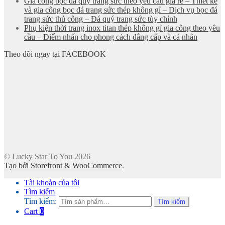
Gia công bọc đá quý trang sức theo yêu cầu giá rẻ – Thiết kế
và gia công bọc đá trang sức thép không gỉ – Dịch vụ bọc đá
trang sức thủ công – Đá quý trang sức tùy chỉnh
Phụ kiện thời trang inox titan thép không gỉ gia công theo yêu
cầu – Điểm nhấn cho phong cách đẳng cấp và cá nhân
Theo dõi ngay tại FACEBOOK
© Lucky Star To You 2026
Tạo bởi Storefront & WooCommerce
.
Tài khoản của tôi
Tìm kiếm
Tìm kiếm:
Tìm kiếm
Cart
0