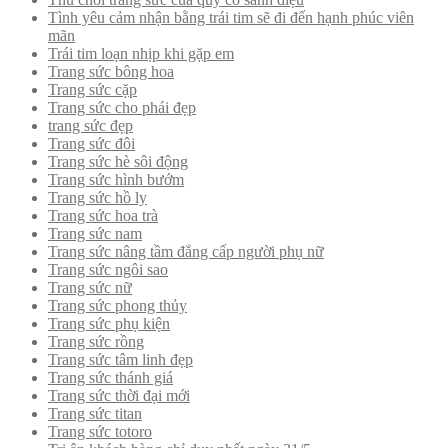
Tình yêu cảm nhận bằng trái tim sẽ đi đến hạnh phúc viên
mãn
Trái tim loạn nhịp khi gặp em
Trang sức bông hoa
Trang sức cặp
Trang sức cho phái đẹp
trang sức đẹp
Trang sức đôi
Trang sức hè sôi động
Trang sức hình bướm
Trang sức hồ ly
Trang sức hoa trà
Trang sức nam
Trang sức nâng tầm đẳng cấp người phụ nữ
Trang sức ngôi sao
Trang sức nữ
Trang sức phong thủy
Trang sức phụ kiện
Trang sức rồng
Trang sức tâm linh đẹp
Trang sức thánh giá
Trang sức thời đại mới
Trang sức titan
Trang sức totoro