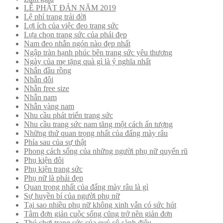
LỄ PHẬT ĐẢN NĂM 2019
Lệ phí trang trải đời
Lợi ích của việc đeo trang sức
Lựa chọn trang sức của phái đẹp
Nam đeo nhẫn ngón nào đẹp nhất
Ngập tràn hạnh phúc bên trang sức yêu thương
Ngày của mẹ tặng quà gì là ý nghĩa nhất
Nhẫn đầu rồng
Nhẫn đôi
Nhẫn free size
Nhẫn nam
Nhẫn vàng nam
Nhu cầu phát triển trang sức
Nhu cầu trang sức nam tăng một cách ấn tượng
Những thứ quan trọng nhất của đấng mày râu
Phía sau của sự thật
Phong cách sống của những người phụ nữ quyến rũ
Phụ kiện đôi
Phụ kiện trang sức
Phụ nữ là phải đẹp
Quan trọng nhất của đấng mày râu là gì
Sự huyền bí của người phụ nữ
Tại sao nhiều phụ nữ không xinh vẫn có sức hút
Tâm đơn giản cuộc sống cũng trở nên giản đơn
Thú chơi trang sức của quý cô sành điệu