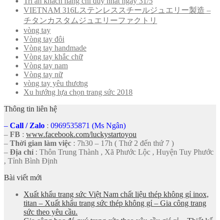
Tri ân khách hàng chỉ duy nhất ngày 31/5
VIETNAM 316Lステンレススチールジュエリー製造 –
チタンカスタムジュエリーファクトリ
vòng tay
Vòng tay đôi
Vòng tay handmade
Vòng tay khắc chữ
Vòng tay nam
Vòng tay nữ
vòng tay yêu thương
Xu hướng lựa chọn trang sức 2018
Thông tin liên hệ
–
Call
/
Zalo
:
0969535871 (Ms Ngân)
–
FB
:
www.facebook.com/luckystartoyou
–
Thời gian làm việc
: 7h30 – 17h ( Thứ 2 đến thứ 7 )
–
Địa chỉ
: Thôn Trung Thành , Xã Phước Lộc , Huyện Tuy Phước
, Tỉnh Bình Định
Bài viết mới
Xuất khẩu trang sức Việt Nam chất liệu thép không gỉ inox,
titan – Xuất khẩu trang sức thép không gỉ – Gia công trang
sức theo yêu cầu.