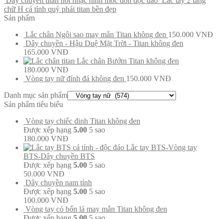
Dây chuyền titan nốt nhạc hình móc đơn độc đáo
Lắc tay 2 tầng
chữ H cá tính quý phái titan bền đẹp
Sản phẩm
Lắc chân Ngôi sao may mắn Titan không đen
150.000
VNĐ
Dây chuyền - Hậu Duệ Mặt Trời - Titan không đen
165.000
VNĐ
Lắc chân Bướm Titan không đen
180.000
VNĐ
Vòng tay nữ đính đá không đen
150.000
VNĐ
Danh mục sản phẩm
Sản phẩm tiêu biểu
Vòng tay chiếc đinh Titan không đen
Được xếp hạng
5.00
5 sao
180.000
VNĐ
Lắc tay BTS-Vòng tay
BTS-Dây chuyền BTS
Được xếp hạng
5.00
5 sao
50.000
VNĐ
Dây chuyền nam tính
Được xếp hạng
5.00
5 sao
100.000
VNĐ
Vòng tay cỏ bốn lá may mắn Titan không đen
Được xếp hạng
5.00
5 sao