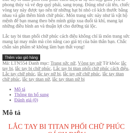
phong thủy và vẻ đẹp quý phái, sang trọng. Đúng như cái tên, chiếc
vòng tay này được tạo nên từ những hạt bi nhỏ có kích thước bằng
nhau và gắn thêm hình chữ phúc. Món trang sức này như là vật hộ
mệnh để bạn mang theo bên mình giúp xua đuổi tà khí, mang lại
những điều bình an và thuận lợi cho đường tài lộc.
Lắc tay bi titan phối chữ phúc cách điệu không chỉ là món trang sức
mang lại may mắn mà còn nâng cao giá trị của bản thân bạn. Chắc
chắn sản phẩm sẽ không làm bạn thất vọng!
Thêm vào giỏ hàng
Mã:
LTN554
Danh mục:
Trang sức nữ
,
Vòng tay nữ
Từ khóa:
lắc
tay bi
,
lắc tay bi chữ phúc
,
Lắc tay bi titan phối chữ phúc cách điệu
,
Lắc tay chữ phúc
,
lắc tay nữ bi
,
lắc tay nữ chữ phúc
,
lắc tay titan
chữ phúc
,
lắc tay titan nữ
,
lắc tay titan nữ bi
Mô tả
Thông tin bổ sung
Đánh giá (0)
Mô tả
LẮC TAY BI TITAN PHỐI CHỮ PHÚC