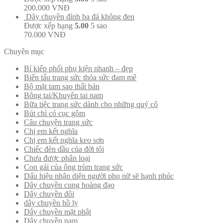
200.000
VNĐ
Dây chuyền đính ba đá không đen
Được xếp hạng
5.00
5 sao
70.000
VNĐ
Chuyên mục
Bí kiếp phối phụ kiện nhanh – đẹp
Biến tấu trang sức thỏa sức đam mê
Bộ mặt tam sao thất bản
Bông tai/Khuyên tai nam
Bữa tiệc trang sức dành cho những quý cô
Bút chì có cục gôm
Câu chuyện trang sức
Chị em kết nghĩa
Chị em kết nghĩa keo sơn
Chiếc đèn dầu của đời tôi
Chưa được phân loại
Con gái của ông trùm trang sức
Dấu hiệu nhận diện người phụ nữ sẽ hạnh phúc
Dây chuyền cung hoàng đạo
Dây chuyền đôi
dây chuyền hồ ly
Dây chuyền mặt phật
Dây chuyền nam