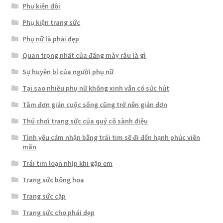
Phụ kiện đôi
Phụ kiện trang sức
Phụ nữ là phải đẹp
Quan trọng nhất của đấng mày râu là gì
Sự huyền bí của người phụ nữ
Tại sao nhiều phụ nữ không xinh vẫn có sức hút
Tâm đơn giản cuộc sống cũng trở nên giản đơn
Thú chơi trang sức của quý cô sành điệu
Tình yêu cảm nhận bằng trái tim sẽ đi đến hạnh phúc viên
mãn
Trái tim loạn nhịp khi gặp em
Trang sức bông hoa
Trang sức cặp
Trang sức cho phái đẹp