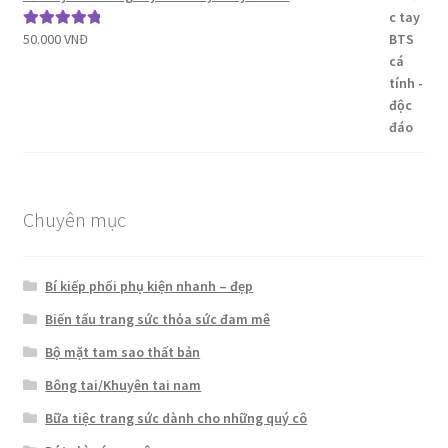
50.000
VNĐ
Được xếp
hạng
5.00
5
sao
Chuyên mục
Bí kiếp phối phụ kiện nhanh – đẹp
Biến tấu trang sức thỏa sức đam mê
Bộ mặt tam sao thất bản
Bông tai/Khuyên tai nam
Bữa tiệc trang sức dành cho những quý cô