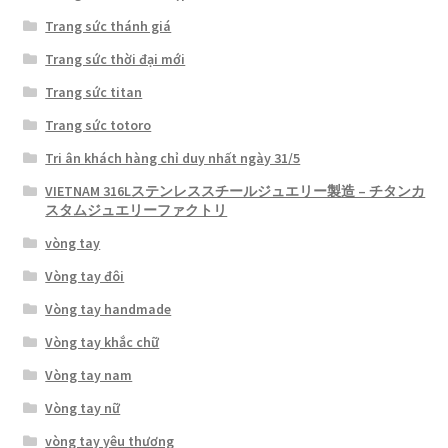
Trang sức thánh giá
Trang sức thời đại mới
Trang sức titan
Trang sức totoro
Tri ân khách hàng chỉ duy nhất ngày 31/5
VIETNAM 316Lステンレススチールジュエリー製造 – チタンカ
スタムジュエリーファクトリ
vòng tay
Vòng tay đôi
Vòng tay handmade
Vòng tay khắc chữ
Vòng tay nam
Vòng tay nữ
vòng tay yêu thương