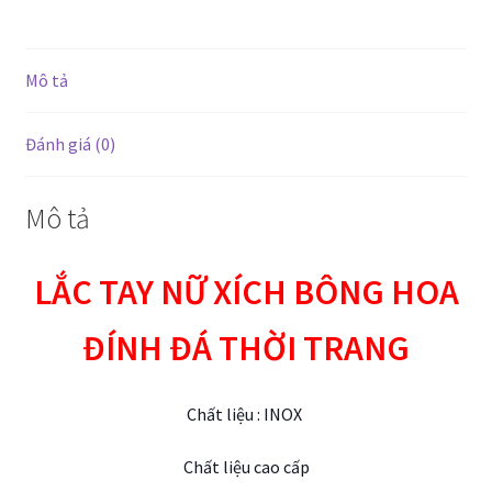
đá
thời
trang
Mô tả
số
lượng
Đánh giá (0)
Mô tả
LẮC TAY NỮ XÍCH BÔNG HOA
ĐÍNH ĐÁ THỜI TRANG
Chất liệu : INOX
Chất liệu cao cấp