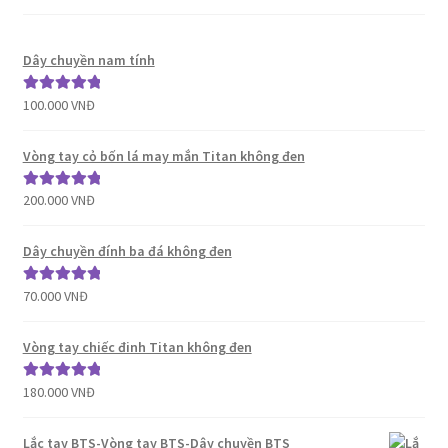
Dây chuyền nam tính
100.000
VNĐ
Được xếp
hạng
5.00
5
sao
Vòng tay cỏ bốn lá may mắn Titan không đen
200.000
VNĐ
Được xếp
hạng
5.00
5
sao
Dây chuyền đính ba đá không đen
70.000
VNĐ
Được xếp
hạng
5.00
5
sao
Vòng tay chiếc đinh Titan không đen
180.000
VNĐ
Được xếp
hạng
5.00
5
sao
Lắc tay BTS-Vòng tay BTS-Dây chuyền BTS