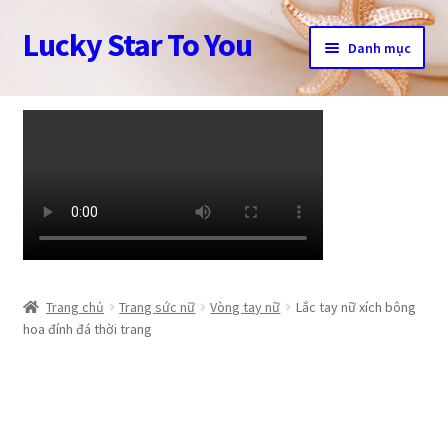
Lucky Star To You
Đi
Chuyển
Danh mục
đến
đến
Điều
nội
Trang chủ
hướng
dung
Câu chuyện trang sức
Cửa hàng
Giỏ hàng
Tài khoản
Trang chủ
Trang sức nữ
Vòng tay nữ
Lắc tay nữ xích bông
hoa đính đá thời trang
Thanh toán