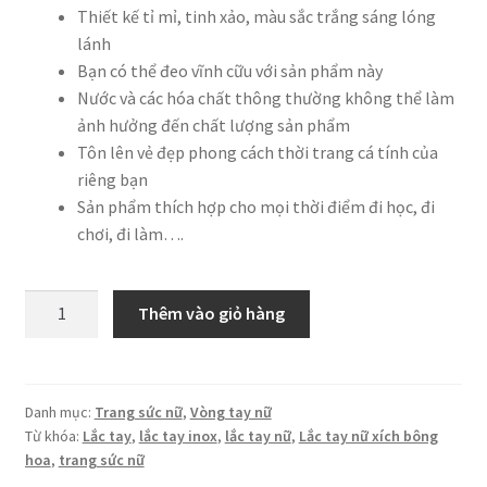
Thiết kế tỉ mỉ, tinh xảo, màu sắc trắng sáng lóng
lánh
Bạn có thể đeo vĩnh cữu với sản phẩm này
Nước và các hóa chất thông thường không thể làm
ảnh hưởng đến chất lượng sản phẩm
Tôn lên vẻ đẹp phong cách thời trang cá tính của
riêng bạn
Sản phẩm thích hợp cho mọi thời điểm đi học, đi
chơi, đi làm….
Lắc
Thêm vào giỏ hàng
tay
nữ
xích
bông
Danh mục:
Trang sức nữ
,
Vòng tay nữ
Từ khóa:
Lắc tay
,
lắc tay inox
,
lắc tay nữ
,
Lắc tay nữ xích bông
hoa
hoa
,
trang sức nữ
đính