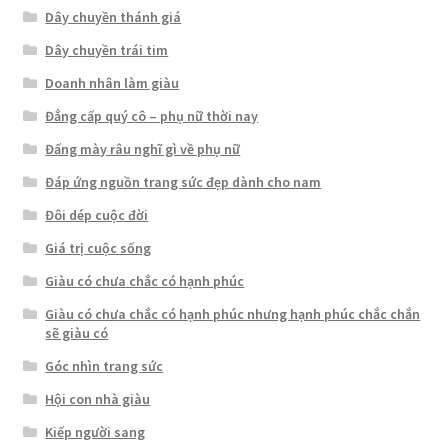
Dây chuyền thánh giá
Dây chuyền trái tim
Doanh nhân làm giàu
Đẳng cấp quý cô – phụ nữ thời nay
Đấng mày râu nghĩ gì về phụ nữ
Đáp ứng nguồn trang sức đẹp dành cho nam
Đôi dép cuộc đời
Giá trị cuộc sống
Giàu có chưa chắc có hạnh phúc
Giàu có chưa chắc có hạnh phúc nhưng hạnh phúc chắc chắn
sẽ giàu có
Góc nhìn trang sức
Hội con nhà giàu
Kiếp người sang