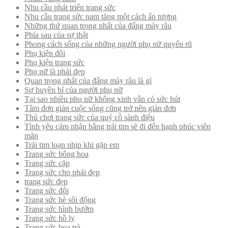
Nhu cầu phát triển trang sức
Nhu cầu trang sức nam tăng một cách ấn tượng
Những thứ quan trọng nhất của đấng mày râu
Phía sau của sự thật
Phong cách sống của những người phụ nữ quyến rũ
Phụ kiện đôi
Phụ kiện trang sức
Phụ nữ là phải đẹp
Quan trọng nhất của đấng mày râu là gì
Sự huyền bí của người phụ nữ
Tại sao nhiều phụ nữ không xinh vẫn có sức hút
Tâm đơn giản cuộc sống cũng trở nên giản đơn
Thú chơi trang sức của quý cô sành điệu
Tình yêu cảm nhận bằng trái tim sẽ đi đến hạnh phúc viên
mãn
Trái tim loạn nhịp khi gặp em
Trang sức bông hoa
Trang sức cặp
Trang sức cho phái đẹp
trang sức đẹp
Trang sức đôi
Trang sức hè sôi động
Trang sức hình bướm
Trang sức hồ ly
Trang sức hoa trà