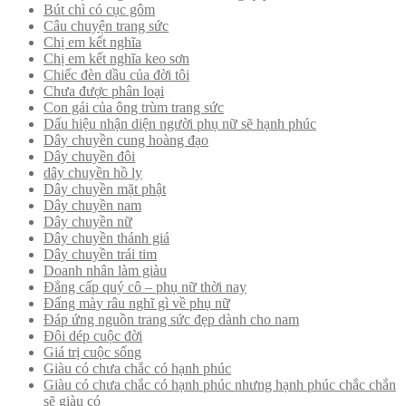
Bút chì có cục gôm
Câu chuyện trang sức
Chị em kết nghĩa
Chị em kết nghĩa keo sơn
Chiếc đèn dầu của đời tôi
Chưa được phân loại
Con gái của ông trùm trang sức
Dấu hiệu nhận diện người phụ nữ sẽ hạnh phúc
Dây chuyền cung hoàng đạo
Dây chuyền đôi
dây chuyền hồ ly
Dây chuyền mặt phật
Dây chuyền nam
Dây chuyền nữ
Dây chuyền thánh giá
Dây chuyền trái tim
Doanh nhân làm giàu
Đẳng cấp quý cô – phụ nữ thời nay
Đấng mày râu nghĩ gì về phụ nữ
Đáp ứng nguồn trang sức đẹp dành cho nam
Đôi dép cuộc đời
Giá trị cuộc sống
Giàu có chưa chắc có hạnh phúc
Giàu có chưa chắc có hạnh phúc nhưng hạnh phúc chắc chắn
sẽ giàu có