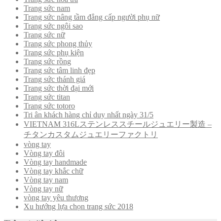
Trang sức nam
Trang sức nâng tầm đẳng cấp người phụ nữ
Trang sức ngôi sao
Trang sức nữ
Trang sức phong thủy
Trang sức phụ kiện
Trang sức rồng
Trang sức tâm linh đẹp
Trang sức thánh giá
Trang sức thời đại mới
Trang sức titan
Trang sức totoro
Tri ân khách hàng chỉ duy nhất ngày 31/5
VIETNAM 316Lステンレススチールジュエリー製造 –
チタンカスタムジュエリーファクトリ
vòng tay
Vòng tay đôi
Vòng tay handmade
Vòng tay khắc chữ
Vòng tay nam
Vòng tay nữ
vòng tay yêu thương
Xu hướng lựa chọn trang sức 2018