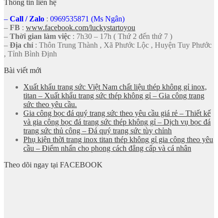
Thông tin liên hệ
–
Call
/
Zalo
:
0969535871 (Ms Ngân)
–
FB
:
www.facebook.com/luckystartoyou
–
Thời gian làm việc
: 7h30 – 17h ( Thứ 2 đến thứ 7 )
–
Địa chỉ
: Thôn Trung Thành , Xã Phước Lộc , Huyện Tuy Phước
, Tỉnh Bình Định
Bài viết mới
Xuất khẩu trang sức Việt Nam chất liệu thép không gỉ inox,
titan – Xuất khẩu trang sức thép không gỉ – Gia công trang
sức theo yêu cầu.
Gia công bọc đá quý trang sức theo yêu cầu giá rẻ – Thiết kế
và gia công bọc đá trang sức thép không gỉ – Dịch vụ bọc đá
trang sức thủ công – Đá quý trang sức tùy chỉnh
Phụ kiện thời trang inox titan thép không gỉ gia công theo yêu
cầu – Điểm nhấn cho phong cách đẳng cấp và cá nhân
Theo dõi ngay tại FACEBOOK