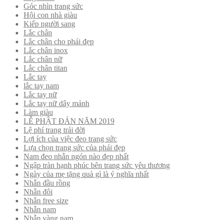
Góc nhìn trang sức
Hội con nhà giàu
Kiếp người sang
Lắc chân
Lắc chân cho phái đẹp
Lắc chân inox
Lắc chân nữ
Lắc chân titan
Lắc tay
lắc tay nam
Lắc tay nữ
Lắc tay nữ dây mảnh
Làm giàu
LỄ PHẬT ĐẢN NĂM 2019
Lệ phí trang trải đời
Lợi ích của việc đeo trang sức
Lựa chọn trang sức của phái đẹp
Nam đeo nhẫn ngón nào đẹp nhất
Ngập tràn hạnh phúc bên trang sức yêu thương
Ngày của mẹ tặng quà gì là ý nghĩa nhất
Nhẫn đầu rồng
Nhẫn đôi
Nhẫn free size
Nhẫn nam
Nhẫn vàng nam