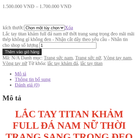
1.500.000
VNĐ
–
1.700.000
VNĐ
kích thước
Xóa
Lắc tay titan khảm full đá nam nữ thời trang sang trọng đeo mãi mãi
thép không gỉ không đen - Nhận cắt dây theo yêu cầu - Nhắn tin
cho shop số lượng
Thêm vào giỏ hàng
Mã:
N/A
Danh mục:
Trang sức nam
,
Trang sức nữ
,
Vòng tay nam
,
Vòng tay nữ
Từ khóa:
lắc tay khảm đá
,
lắc tay titan
Mô tả
Thông tin bổ sung
Đánh giá (0)
Mô tả
LẮC TAY TITAN KHẢM
FULL ĐÁ NAM NỮ THỜI
TRANG SANG TRỌNG ĐEO