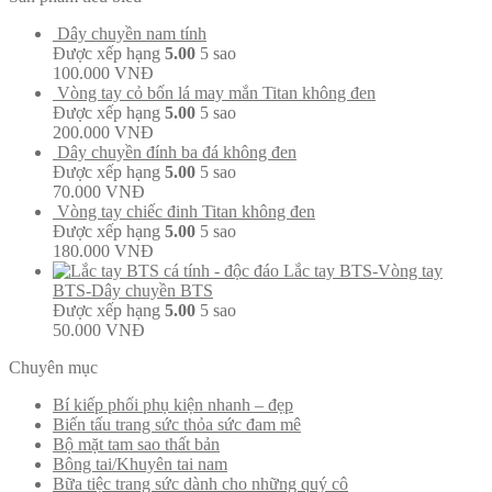
Dây chuyền nam tính
Được xếp hạng
5.00
5 sao
100.000
VNĐ
Vòng tay cỏ bốn lá may mắn Titan không đen
Được xếp hạng
5.00
5 sao
200.000
VNĐ
Dây chuyền đính ba đá không đen
Được xếp hạng
5.00
5 sao
70.000
VNĐ
Vòng tay chiếc đinh Titan không đen
Được xếp hạng
5.00
5 sao
180.000
VNĐ
Lắc tay BTS-Vòng tay
BTS-Dây chuyền BTS
Được xếp hạng
5.00
5 sao
50.000
VNĐ
Chuyên mục
Bí kiếp phối phụ kiện nhanh – đẹp
Biến tấu trang sức thỏa sức đam mê
Bộ mặt tam sao thất bản
Bông tai/Khuyên tai nam
Bữa tiệc trang sức dành cho những quý cô