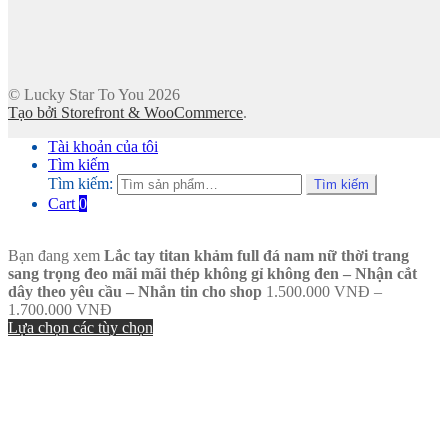
© Lucky Star To You 2026
Tạo bởi Storefront & WooCommerce
.
Tài khoản của tôi
Tìm kiếm
Tìm kiếm:
Tìm kiếm
Cart
0
Bạn đang xem
Lắc tay titan khảm full đá nam nữ thời trang
sang trọng đeo mãi mãi thép không gỉ không đen – Nhận cắt
dây theo yêu cầu – Nhắn tin cho shop
1.500.000
VNĐ
–
1.700.000
VNĐ
Lựa chọn các tùy chọn