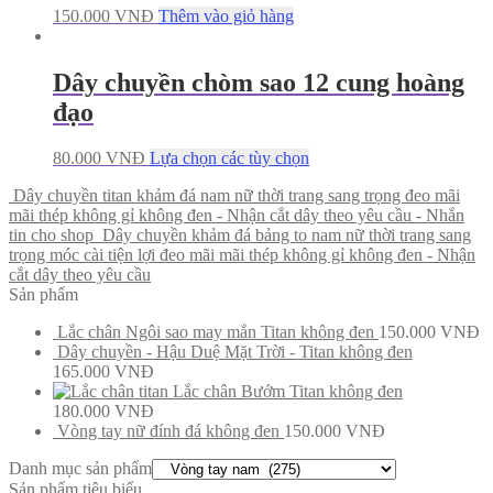
150.000
VNĐ
Thêm vào giỏ hàng
Dây chuyền chòm sao 12 cung hoàng
đạo
80.000
VNĐ
Lựa chọn các tùy chọn
Dây chuyền titan khảm đá nam nữ thời trang sang trọng đeo mãi
mãi thép không gỉ không đen - Nhận cắt dây theo yêu cầu - Nhắn
tin cho shop
Dây chuyền khảm đá bảng to nam nữ thời trang sang
trọng móc cài tiện lợi đeo mãi mãi thép không gỉ không đen - Nhận
cắt dây theo yêu cầu
Sản phẩm
Lắc chân Ngôi sao may mắn Titan không đen
150.000
VNĐ
Dây chuyền - Hậu Duệ Mặt Trời - Titan không đen
165.000
VNĐ
Lắc chân Bướm Titan không đen
180.000
VNĐ
Vòng tay nữ đính đá không đen
150.000
VNĐ
Danh mục sản phẩm
Sản phẩm tiêu biểu