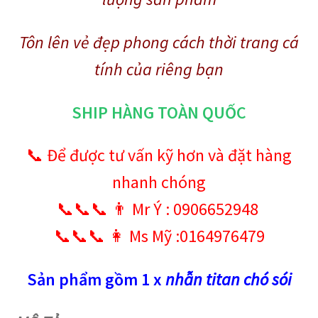
Tôn lên vẻ đẹp phong cách thời trang cá
tính của riêng bạn
SHIP HÀNG TOÀN QUỐC
📞 Để được tư vấn kỹ hơn và đặt hàng
nhanh chóng
📞📞📞 👨 Mr Ý : 0906652948
📞📞📞 👩 Ms Mỹ :0164976479
Sản phẩm gồm 1 x
nhẫn titan chó
sói