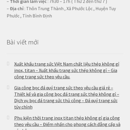
–
Thời gian làm việc
: 7h30 – 17h ( Thứ 2 đến thứ 7 )
–
Địa chỉ
: Thôn Trung Thành , Xã Phước Lộc , Huyện Tuy
Phước , Tỉnh Bình Định
Bài viết mới
Xuất khẩu trang sức Việt Nam chất liệu thép không gỉ
inox, titan – Xuất khẩu trang sức thép không gỉ – Gia
công trang sức theo yêu cầu.
Gia công bọc đá quý trang sức theo yêu cầu giá rẻ –
Thiết kế và gia công bọc đá trang sức thép không gỉ –
Dịch vụ bọc đá trang sức thủ công – Đá quý trang sức
tùy chỉnh
Phụ kiện thời trang inox titan thép không gỉ gia công
theo yêu cầu – Điểm nhấn cho phong cách đẳng cấp và