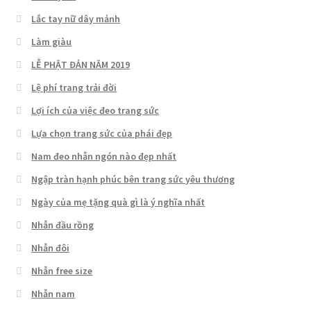
Lắc tay nữ dây mảnh
Làm giàu
LỄ PHẬT ĐẢN NĂM 2019
Lệ phí trang trải đời
Lợi ích của việc đeo trang sức
Lựa chọn trang sức của phái đẹp
Nam đeo nhẫn ngón nào đẹp nhất
Ngập tràn hạnh phúc bên trang sức yêu thương
Ngày của mẹ tặng quà gì là ý nghĩa nhất
Nhẫn đầu rồng
Nhẫn đôi
Nhẫn free size
Nhẫn nam