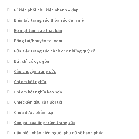
Bí kiếp phối phụ kiện nhanh – đẹp
Biến tấu trang sức thỏa sức đam mê
Bộ mặt tam sao thất bản
Bông tai/Khuyên tai nam
Bữa tiệc trang sức dành cho những quý cô
Bút chì có cục gôm
Câu chuyện trang sức
Chị em kết nghĩa
Chị em kết nghĩa keo sơn
Chiếc đèn dầu của đời tôi
Chưa được phân loại
Con gái của ông trùm trang sức
Dấu hiệu nhận diện người phụ nữ sẽ hạnh phúc