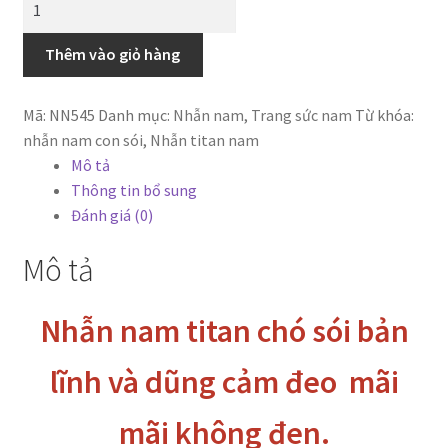
nam
titan
Thêm vào giỏ hàng
chó
sói
Mã:
NN545
Danh mục:
Nhẫn nam
,
Trang sức nam
Từ khóa:
bản
nhẫn nam con sói
,
Nhẫn titan nam
lĩnh
Mô tả
và
Thông tin bổ sung
dũng
Đánh giá (0)
cảm
đeo
Mô tả
mãi
mãi
Nhẫn nam titan chó sói bản
không
đen.
lĩnh và dũng cảm đeo mãi
số
lượng
mãi không đen.