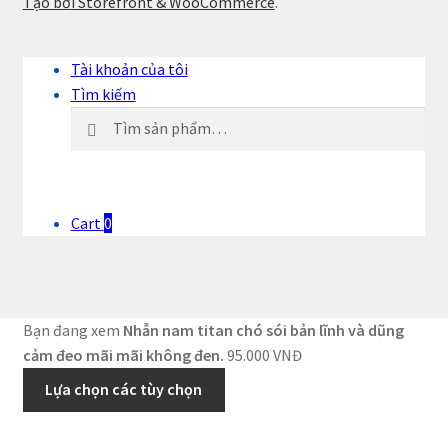
Tạo bởi Storefront & WooCommerce
.
Tài khoản của tôi
Tìm kiếm
Tìm
Tìm
kiếm:
kiếm
Cart
0
Bạn đang xem
Nhẫn nam titan chó sói bản lĩnh và dũng
cảm đeo mãi mãi không đen.
95.000
VNĐ
Lựa chọn các tùy chọn