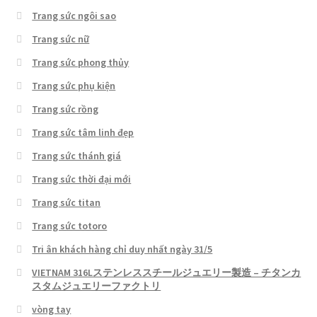
Trang sức ngôi sao
Trang sức nữ
Trang sức phong thủy
Trang sức phụ kiện
Trang sức rồng
Trang sức tâm linh đẹp
Trang sức thánh giá
Trang sức thời đại mới
Trang sức titan
Trang sức totoro
Tri ân khách hàng chỉ duy nhất ngày 31/5
VIETNAM 316Lステンレススチールジュエリー製造 – チタンカ
スタムジュエリーファクトリ
vòng tay