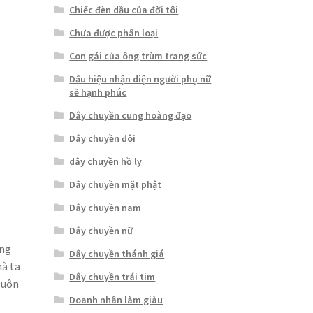
Chiếc đèn dầu của đời tôi
Chưa được phân loại
Con gái của ông trùm trang sức
Dấu hiệu nhận diện người phụ nữ
sẽ hạnh phúc
Dây chuyền cung hoàng đạo
Dây chuyền đôi
dây chuyền hồ ly
Dây chuyền mặt phật
Dây chuyền nam
Dây chuyền nữ
ằng
Dây chuyền thánh giá
mà ta
Dây chuyền trái tim
luôn
Doanh nhân làm giàu