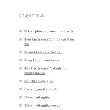
Chuyên mục
Bí kiếp phối phụ kiện nhanh – đẹp
Biến tấu trang sức thỏa sức đam
mê
Bộ mặt tam sao thất bản
Bông tai/Khuyên tai nam
Bữa tiệc trang sức dành cho
những quý cô
Bút chì có cục gôm
Câu chuyện trang sức
Chị em kết nghĩa
Chị em kết nghĩa keo sơn