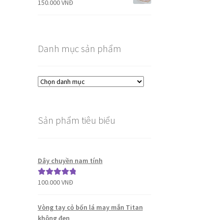
150.000
VNĐ
Danh mục sản phẩm
Sản phẩm tiêu biểu
Dây chuyền nam tính
100.000
VNĐ
Được xếp
hạng
5.00
5
sao
Vòng tay cỏ bốn lá may mắn Titan
không đen