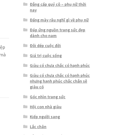
Đẳng cấp quý cô – phụ nữ thời
nay
Đấng mày râu nghĩ gì về phụ nữ
Đáp ứng nguồn trang sức đẹp
dành cho nam
Đôi dép cuộc đời
iệp
 mà
Giá trị cuộc sống
Giàu có chưa chắc có hạnh phúc
Giàu có chưa chắc có hạnh phúc
nhưng hạnh phúc chắc chắn sẽ
giàu có
Góc nhìn trang sức
Hội con nhà giàu
Kiếp người sang
Lắc chân