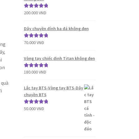
200.000
VNĐ
Được xếp
hạng
5.00
5
sao
Dây chuyền đính ba đá không đen
70.000
VNĐ
Được xếp
ang
hạng
5.00
5
ấy,
sao
Vòng tay chiếc đinh Titan không đen
i
son
180.000
VNĐ
Được xếp
hạng
5.00
5
 quà
sao
Lắc tay BTS-Vòng tay BTS-Dây
i
chuyền BTS
50.000
VNĐ
Được xếp
hạng
5.00
5
sao