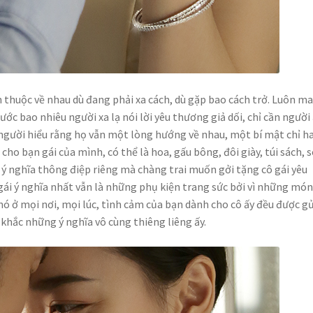
 thuộc về nhau dù đang phải xa cách, dù gặp bao cách trở. Luôn m
ước bao nhiêu người xa lạ nói lời yêu thương giả dối, chỉ cần người 
i người hiểu rằng họ vẫn một lòng hướng về nhau, một bí mật chỉ ha
cho bạn gái của mình, có thể là hoa, gấu bông, đôi giày, túi sách, 
nghĩa thông điệp riêng mà chàng trai muốn gởi tặng cô gái yêu
i ý nghĩa nhất vẫn là những phụ kiện trang sức bởi vì những món
 nó ở mọi nơi, mọi lúc, tình cảm của bạn dành cho cô ấy đều được gử
hắc những ý nghĩa vô cùng thiêng liêng ấy.