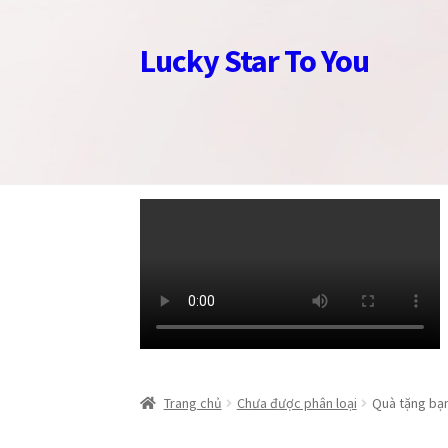
Lucky Star To You
Đi
Chuyển
đến
đến
Điều
nội
hướng
dung
Trang chủ
Trang chủ
Câu chuyện trang sức
Câu chuyện trang sức
Cửa hàng
Cửa hàng
Giỏ
Giỏ
Trang chủ
Chưa được phân loại
Quà tặng bạn