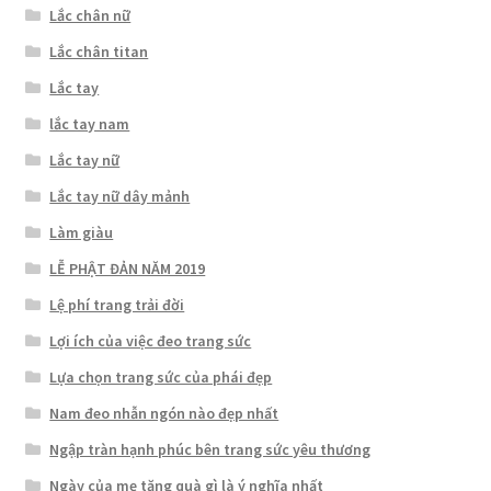
Lắc chân nữ
Lắc chân titan
Lắc tay
lắc tay nam
Lắc tay nữ
Lắc tay nữ dây mảnh
Làm giàu
LỄ PHẬT ĐẢN NĂM 2019
Lệ phí trang trải đời
Lợi ích của việc đeo trang sức
Lựa chọn trang sức của phái đẹp
Nam đeo nhẫn ngón nào đẹp nhất
Ngập tràn hạnh phúc bên trang sức yêu thương
Ngày của mẹ tặng quà gì là ý nghĩa nhất