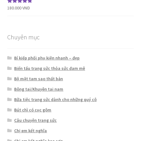
180.000
VNĐ
Được xếp
hạng
5.00
5
sao
Chuyên mục
Bí kiếp phối phụ kiện nhanh – đẹp
Biến tấu trang sức thỏa sức đam mê
Bộ mặt tam sao thất bản
Bông tai/Khuyên tai nam
Bữa tiệc trang sức dành cho những quý cô
Bút chì có cục gôm
Câu chuyện trang sức
Chị em kết nghĩa