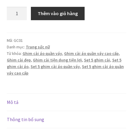
Set
Thêm vào giỏ hàng
5
ghim
cài
áo
Mã:
GC01
Danh mục:
Trang sức nữ
quần
Từ khóa:
Ghim cài áo quần váy
,
Ghim cài áo quần váy cao cấp
,
váy
Ghim cài đẹp
,
Ghim cài tiện dụng tiện lợi
,
Set 5 ghim cài
,
Set 5
cao
ghim cài áo
,
Set 5 ghim cài áo quần váy
,
Set 5 ghim cài áo quần
cấp
váy cao cấp
số
lượng
Mô tả
Thông tin bổ sung