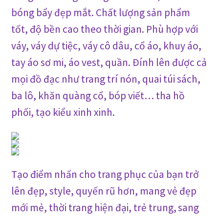
bóng bẩy
đẹp mắt.
Chất lượng sản phẩm
tốt, độ bền cao theo thời gian.
Phù hợp với
váy, váy dự tiệc, váy cô dâu, cổ áo, khuy áo,
tay áo sơ mi, áo vest, quần
.
Đính lên
được cả
mọi đồ đạc như trang trí nón,
quai túi sách,
ba lô, khăn quàng cổ
, bóp viết… tha hồ
phối, tạo kiểu xinh xinh.
T
ạo điểm nhấn cho trang phục của bạn trở
lên đẹp, style, quyến rũ hơn,
mang
vẻ đẹp
mới mẻ
, thời trang
hiện đại, trẻ trung,
sang