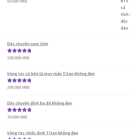
50.000
VNĐ
Được xếp
hạng
5.00
5
sao
Dây chuyền nam tính
100.000
VNĐ
Được xếp
hạng
5.00
5
sao
Vòng tay cỏ bốn lá may mắn Titan không đen
200.000
VNĐ
Được xếp
hạng
5.00
5
sao
Dây chuyền đính ba đá không đen
70.000
VNĐ
Được xếp
hạng
5.00
5
sao
Vòng tay chiếc đinh Titan không đen