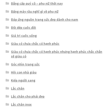
Đẳng cấp quý cô – phụ nữ thời nay
Đấng mày râu nghĩ gì về phụ nữ
Đáp ứng nguồn trang sức đẹp dành cho nam
Đôi dép cuộc đời
Giá trị cuộc sống
Giàu có chưa chắc có hạnh phúc
Giàu có chưa chắc có hạnh phúc nhưng hạnh phúc chắc chắn
sẽ giàu có
Góc nhìn trang sức
Hội con nhà giàu
Kiếp người sang
Lắc chân
Lắc chân cho phái đẹp
Lắc chân inox