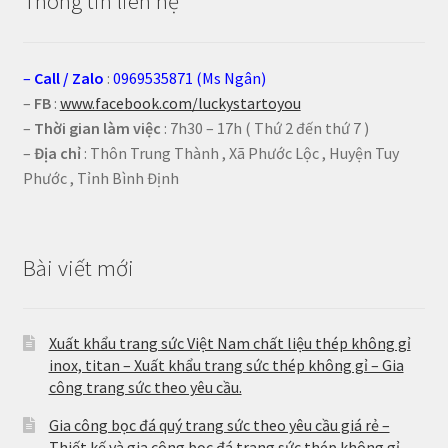
Thông tin liên hệ
–
Call
/
Zalo
:
0969535871 (Ms Ngân)
–
FB
:
www.facebook.com/luckystartoyou
–
Thời gian làm việc
: 7h30 – 17h ( Thứ 2 đến thứ 7 )
–
Địa chỉ
: Thôn Trung Thành , Xã Phước Lộc , Huyện Tuy
Phước , Tỉnh Bình Định
Bài viết mới
Xuất khẩu trang sức Việt Nam chất liệu thép không gỉ
inox, titan – Xuất khẩu trang sức thép không gỉ – Gia
công trang sức theo yêu cầu.
Gia công bọc đá quý trang sức theo yêu cầu giá rẻ –
Thiết kế và gia công bọc đá trang sức thép không gỉ –