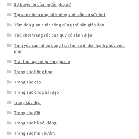
Sự huyền bí của người phụ nữ
Tại sao nhiều phụ nữ không xinh vẫn có sức hút
Tâm đơn giản cuộc sống cũng trở nên giản đơn
Thú chơi trang sức của quý cô sành điệu
Tình yêu cảm nhận bằng trái tim sẽ đi đến hạnh phúc viên
mãn
Trái tim loạn nhịp khi gặp em
Trang sức bông hoa
Trang sức cặp
Trang sức cho phái đẹp
trang sức đẹp
Trang sức đôi
Trang sức hè sôi động
Trang sức hình bướm