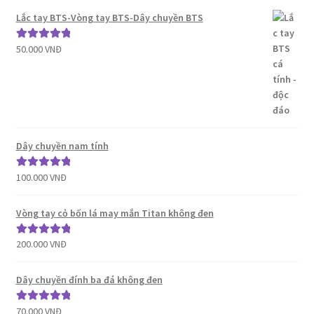
sao
Lắc tay BTS-Vòng tay BTS-Dây chuyền BTS
50.000
VNĐ
Được xếp
hạng
5.00
5
sao
Dây chuyền nam tính
100.000
VNĐ
Được xếp
hạng
5.00
5
sao
Vòng tay cỏ bốn lá may mắn Titan không đen
200.000
VNĐ
Được xếp
hạng
5.00
5
sao
Dây chuyền đính ba đá không đen
70.000
VNĐ
Được xếp