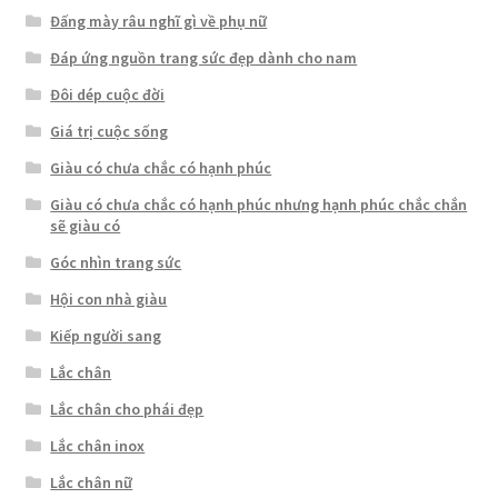
Đấng mày râu nghĩ gì về phụ nữ
Đáp ứng nguồn trang sức đẹp dành cho nam
Đôi dép cuộc đời
Giá trị cuộc sống
Giàu có chưa chắc có hạnh phúc
Giàu có chưa chắc có hạnh phúc nhưng hạnh phúc chắc chắn
sẽ giàu có
Góc nhìn trang sức
Hội con nhà giàu
Kiếp người sang
Lắc chân
Lắc chân cho phái đẹp
Lắc chân inox
Lắc chân nữ