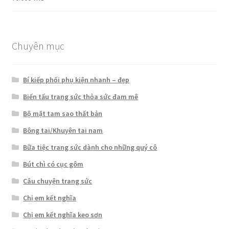
hạng
5.00
5
sao
Chuyên mục
Bí kiếp phối phụ kiện nhanh – đẹp
Biến tấu trang sức thỏa sức đam mê
Bộ mặt tam sao thất bản
Bông tai/Khuyên tai nam
Bữa tiệc trang sức dành cho những quý cô
Bút chì có cục gôm
Câu chuyện trang sức
Chị em kết nghĩa
Chị em kết nghĩa keo sơn