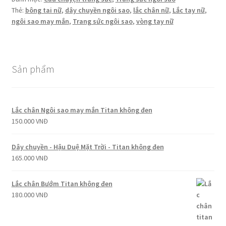
may
Thẻ:
bông tai nữ
,
dây chuyền ngôi sao
,
lắc chân nữ
,
Lắc tay nữ
,
mắn
ngôi sao may mắn
,
Trang sức ngôi sao
,
vòng tay nữ
Sản phẩm
Lắc chân Ngôi sao may mắn Titan không đen
150.000
VNĐ
Dây chuyền - Hậu Duệ Mặt Trời - Titan không đen
165.000
VNĐ
Lắc chân Bướm Titan không đen
180.000
VNĐ