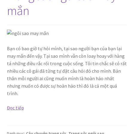
mắn
Bạn có bao giờ tự hỏi mình, tại sao người bạn của bạn lại
may mắn đến vậy. Tại sao mình vẫn còn loay hoay với hàng
tá những điều rắc rối trong cuộc sống. Tôi tin chắc sẽ có rất
nhiều các cô gái đã từng tự đặt câu hỏi đó cho mình. Bản
thân mỗi người ai cũng muốn mình là hoàn hảo nhất
nhưng muốn có được sự hoàn hảo thì đó là cả một quá
trình.
Trang
Đọc tiếp
sức
ngôi
sao
Danh mục:
Câu chuyện trang sức
,
Trang sức ngôi sao