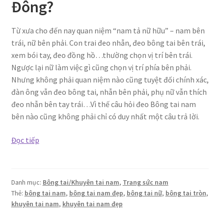
Đông?
Từ xưa cho đến nay quan niệm “nam tả nữ hữu” – nam bên
trái, nữ bên phải. Con trai đeo nhẫn, đeo bông tai bên trái,
xem bói tay, đeo đồng hồ…thường chọn vị trí bên trái.
Ngược lại nữ làm việc gì cũng chọn vị trí phía bên phải.
Nhưng không phải quan niệm nào cũng tuyệt đối chính xác,
đàn ông vẫn đeo bông tai, nhẫn bên phải, phụ nữ vẫn thích
đeo nhẫn bên tay trái…Vì thế câu hỏi đeo Bông tai nam
bên nào cũng không phải chỉ có duy nhất một câu trả lời.
Bông
Đọc tiếp
tai
nam,
khuyên
Danh mục:
Bông tai/Khuyên tai nam
,
Trang sức nam
tai
Thẻ:
bông tai nam
,
bông tai nam đẹp
,
bông tai nữ
,
bông tai tròn
,
nam
khuyên tai nam
,
khuyên tai nam đẹp
thời