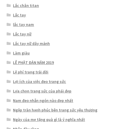
Lắc chân titan
Lắc tay
lắc tay nam
Lắc tay nữ
Lắc tay nữ dây mảnh
Làm giàu
LỄ PHẬT ĐẢN NĂM 2019
Lệ phí trang trải đời
Lợi ích của việc đeo trang sức
Lựa chọn trang sức của phái đẹp
Nam đeo nhẫn ngón nào đẹp nhất
Ngập tràn hạnh phúc bên trang sức yêu thương
Ngày của mẹ tặng quà gì là ý nghĩa nhất
Nhẫn đầu rồng