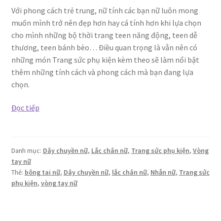
Với phong cách trẻ trung, nữ tính các bạn nữ luôn mong
muốn mình trở nên đẹp hơn hay cá tính hơn khi lựa chọn
cho mình những bộ thời trang teen năng động, teen dễ
thương, teen bánh bèo… Điều quan trọng là vẫn nên có
những món Trang sức phụ kiện kèm theo sẽ làm nổi bật
thêm những tính cách và phong cách mà bạn đang lựa
chọn.
Trang
Đọc tiếp
sức
phụ
kiện
Danh mục:
Dây chuyền nữ
,
Lắc chân nữ
,
Trang sức phụ kiện
,
Vòng
inox
tay nữ
giá
Thẻ:
bông tai nữ
,
Dây chuyền nữ
,
lắc chân nữ
,
Nhẫn nữ
,
Trang sức
rẻ
phụ kiện
,
vòng tay nữ
dành
cho
teen