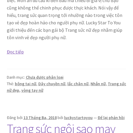
biệt. Món ăn dù cầu kì đến đâu mà thiếu đi gia vị chủ đạo
cũng không thể chinh phục được thực khách. Nói vậy để
hiểu, trang sức quan trọng tới nhường nào trong việc tôn
tạo vẻ đẹp hoàn hảo cho người phụ nữ. Lucky Star To You
giới thiệu đến các bạn gái bộ Trang sức nữ đẹp nhằm giúp
tôn vinh vẻ đẹp người phụ nữ.
Trang
Đọc tiếp
sức
nữ
đẹp
Danh mục:
Chưa được phân loại
Thẻ:
bông tai nữ
,
Dây chuyền nữ
,
lắc chân nữ
,
Nhẫn nữ
,
Trang sức
nữ đẹp
,
vòng tay nữ
Đăng bởi
13 Tháng Ba, 2018
bởi
luckystartoyou
—
Để lại phản hồi
Trang sức ngôi sao may