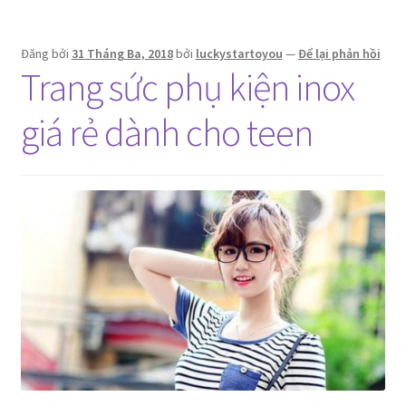
trang,
cá
Đăng bởi
31 Tháng Ba, 2018
bởi
luckystartoyou
—
Để lại phản hồi
tính
Trang sức phụ kiện inox
giá rẻ dành cho teen