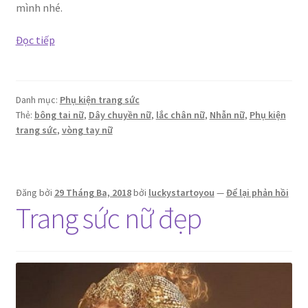
mình nhé.
Phụ
Đọc tiếp
kiện
trang
sức
Danh mục:
Phụ kiện trang sức
đẹp
Thẻ:
bông tai nữ
,
Dây chuyền nữ
,
lắc chân nữ
,
Nhẫn nữ
,
Phụ kiện
mê
trang sức
,
vòng tay nữ
ly
Đăng bởi
29 Tháng Ba, 2018
bởi
luckystartoyou
—
Để lại phản hồi
Trang sức nữ đẹp