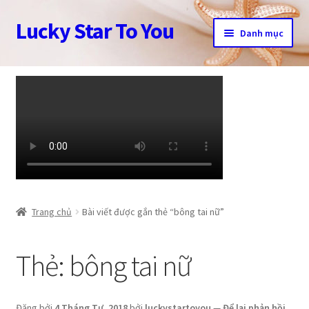
Lucky Star To You
Đi
Chuyển
Danh mục
đến
đến
Điều
nội
Trang chủ
hướng
dung
Câu chuyện trang sức
Cửa hàng
Giỏ hàng
Tài khoản
Trang chủ
Bài viết được gắn thẻ “bông tai nữ”
Thanh toán
Thẻ:
bông tai nữ
Đăng bởi
4 Tháng Tư, 2018
bởi
luckystartoyou
—
Để lại phản hồi